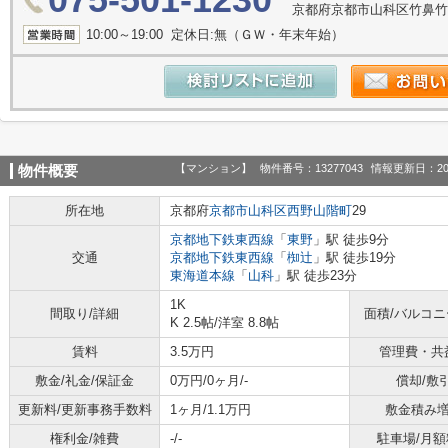
京都府京都市山科区竹鼻竹ノ街
10:00～19:00 定休日:無（ＧＷ・年末年始）
【マンション】
物件番号：13277043
情報更新日：20
物件概要
所在地
京都府
京都市山科区
西野山階町
29
京都地下鉄東西線
「
東野
」駅 徒歩9分
交通
京都地下鉄東西線
「
椥辻
」駅 徒歩19分
東海道本線
「
山科
」駅 徒歩23分
1K
間取り/詳細
面積/バルコ
K 2.5帖
/
洋室 8.8帖
賃料
3.5万円
管理費・共
敷金/礼金/保証金
0万円/0ヶ月/-
償却/敷
更新料/更新事務手数料
1ヶ月/1.1万円
敷金積み
権利金/雑費
-/-
駐車場/月額