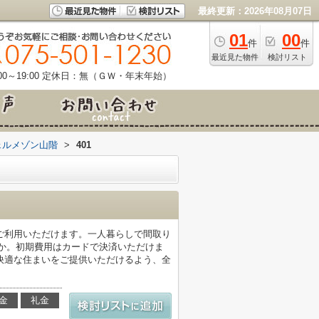
最終更新：2026年08月07日
01
00
件
件
最近見た物件
検討リスト
0～19:00
定休日：無（ＧＷ・年末年始）
ェルメゾン山階
>
401
ご利用いただけます。一人暮らしで間取り
か。初期費用はカードで決済いただけま
快適な住まいをご提供いただけるよう、全
金
礼金