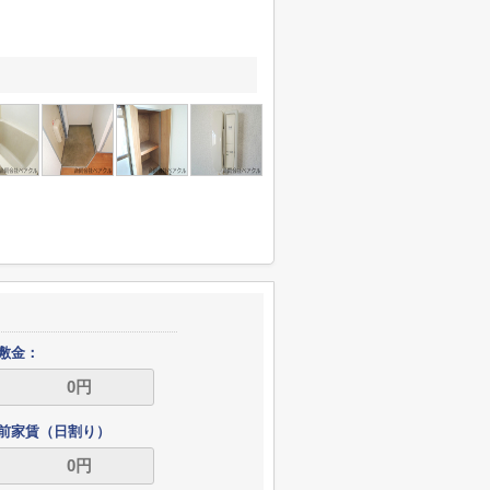
敷金：
前家賃（日割り）