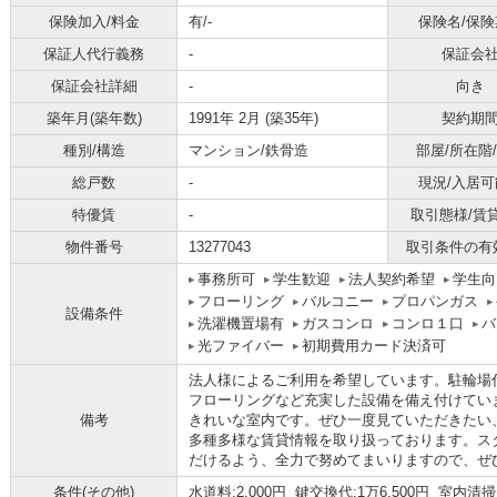
保険加入/料金
有/-
保険名/保険
保証人代行義務
-
保証会
保証会社詳細
-
向き
築年月(築年数)
1991年 2月 (築35年)
契約期
種別/構造
マンション/鉄骨造
部屋/所在階
総戸数
-
現況/入居可
特優賃
-
取引態様/賃
物件番号
13277043
取引条件の有
事務所可
学生歓迎
法人契約希望
学生向
フローリング
バルコニー
プロパンガス
設備条件
洗濯機置場有
ガスコンロ
コンロ１口
バ
光ファイバー
初期費用カード決済可
法人様によるご利用を希望しています。駐輪場
フローリングなど充実した設備を備え付けてい
備考
きれいな室内です。ぜひ一度見ていただきたい
多種多様な賃貸情報を取り扱っております。ス
だけるよう、全力で努めてまいりますので、ぜ
条件(その他)
水道料:2,000円 鍵交換代:1万6,500円 室内清掃