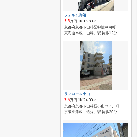
フォルム御陵
3.5
万円 1K/18.80㎡
京都府京都市山科区御陵中内町
東海道本線「山科」駅 徒歩12分
ラフロール小山
3.5
万円 1K/24.00㎡
京都府京都市山科区小山中ノ川町
京阪京津線「追分」駅 徒歩20分