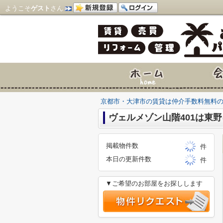
ようこそ
ゲスト
さん
京都市・大津市の賃貸は仲介手数料無料
ヴェルメゾン山階401は東野
掲載物件数
件
本日の更新件数
件
▼ご希望のお部屋をお探しします