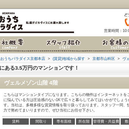
営業時間：10:0
のおうちパラダイス京都本店
>
(賃貸)地域から探す
>
京都市山科区
>
ヴ
にある3.5万円のマンションです！
ヴェルメゾン山階 4階
こちらはマンションタイプになります。こちらの物件はインターネットを
に悩んでいる方は圧迫感のない1Kで広々と暮らしてみてはいかがでしょう
す。当社は、多種多様な賃貸情報を取り扱っております。スタッフ一同、
力で努めてまいりますので、ぜひ当社にお任せ下さい。
賃料
間取り
専有面積
所在階
管理費・共益費
敷