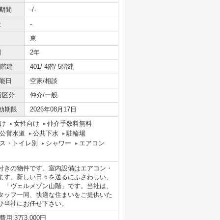
期間
-/-
社
-
東
間
2年
/階建
401/ 4階/ 5階建
能日
空家/相談
貸区分
仲介/一般
効期限
2026年08月17日
け
女性向け
仲介手数料無料
公営水道
公共下水
駐輪場
ス・トイレ別
シャワー
エアコン
付きの物件です。室内設備はエアコン・
ます。新しい日々を送るにふさわしい、
、「ヴェルメゾン山階」です。当社は、
タッフ一同、快適な住まいをご提供いた
ひ当社にお任せ下さい。
費用:3万3,000円