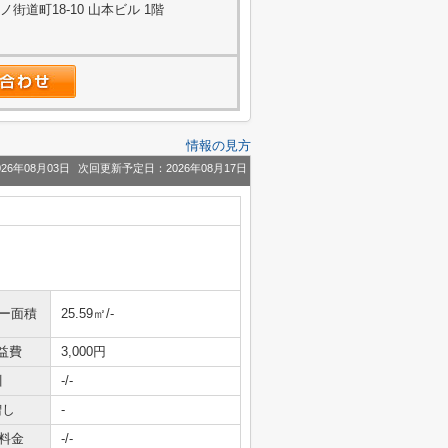
道町18-10 山本ビル 1階
情報の見方
26年08月03日
次回更新予定日：2026年08月17日
ニー面積
25.59㎡/-
益費
3,000円
引
-/-
増し
-
料金
-/-