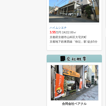
ハイムシエナ
3.55
万円 1K/22.00㎡
京都府京都市山科区大宅沢町
京都地下鉄東西線「椥辻」駅 徒歩5分
合同会社ベアクル