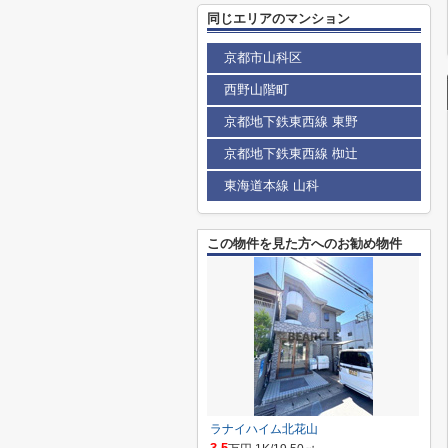
同じエリアのマンション
京都市山科区
西野山階町
京都地下鉄東西線 東野
京都地下鉄東西線 椥辻
東海道本線 山科
この物件を見た方へのお勧め物件
ラナイハイム北花山