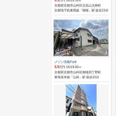
3.5
万円 1K/19.50㎡
京都府京都市山科区北花山大林町
京都地下鉄東西線「御陵」駅 徒歩23分
メゾン清風PartI
3.5
万円 1K/19.80㎡
京都府京都市山科区御陵四丁野町
東海道本線「山科」駅 徒歩10分