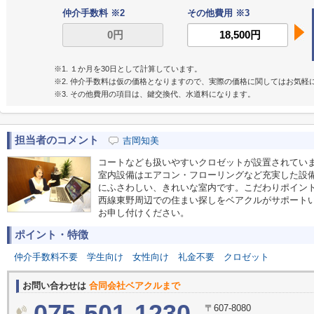
仲介手数料 ※2
その他費用 ※3
※1. １か月を30日として計算しています。
※2. 仲介手数料は仮の価格となりますので、実際の価格に関してはお気軽
※3. その他費用の項目は、鍵交換代、水道料になります。
担当者のコメント
吉岡知美
コートなども扱いやすいクロゼットが設置されていま
室内設備はエアコン・フローリングなど充実した設
にふさわしい、きれいな室内です。こだわりポイン
西線東野周辺での住まい探しをベアクルがサポート
お申し付けください。
ポイント・特徴
仲介手数料不要
学生向け
女性向け
礼金不要
クロゼット
お問い合わせは
合同会社ベアクルまで
075-501-1230
〒607-8080