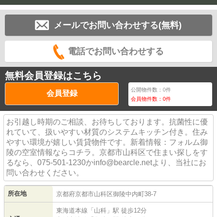
メールでお問い合わせする(無料)
電話でお問い合わせする
無料会員登録はこちら
公開物件数：
0
件
会員登録
会員物件数：
0
件
お引越し時期のご相談、お待ちしております。抗菌性に優
れていて、扱いやすい材質のシステムキッチン付き。住み
やすい環境が嬉しい賃貸物件です。新着情報：フォルム御
陵の空室情報ならコチラ。京都市山科区で住まい探しをす
るなら、075-501-1230かinfo@bearcle.netより、当社にお
問い合わせください。
所在地
京都府
京都市山科区
御陵中内町
38-7
東海道本線
「
山科
」駅 徒歩12分