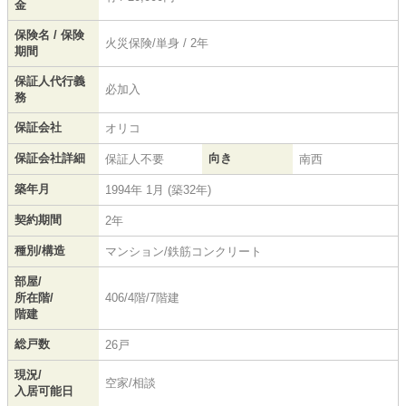
金
保険名 / 保険
火災保険/単身 / 2年
期間
保証人代行義
必加入
務
保証会社
オリコ
保証会社詳細
向き
保証人不要
南西
築年月
1994年 1月 (築32年)
契約期間
2年
種別/構造
マンション/鉄筋コンクリート
部屋/
所在階/
406/4階/7階建
階建
総戸数
26戸
現況/
空家/相談
入居可能日