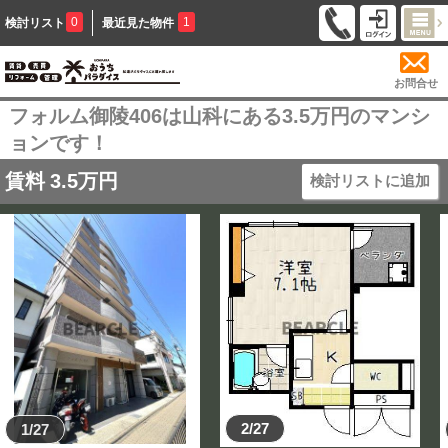
0
1
検討リスト
最近見た物件
お問合せ
フォルム御陵406は山科にある3.5万円のマンシ
ョンです！
賃料
3.5
万円
検討リストに追加
2/27
1/27