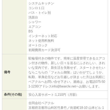
システムキッチン
コンロ１口
バス・トイレ別
洗面台
シャワー
エアコン
BS
インターネット対応
ネット使用料無料
オートロック
初期費用カード決済可
駐輪場付きの物件です。簡単に温度管理できるエアコ
ン付きの物件。新しい日々を送るにふさわしい、きれ
いな室内です。新生活を失敗せず、スタートさせたい
備考
ならこちらの「フォルム御陵」はいかがでしょうか。
転勤、単身赴任などお引越しが決まった方はお気軽に
ベアクルへお問い合せ下さい。連絡は、お電話075-50
1-1230/アドレスinfo@bearcle.netへお願いします。
条件(その他)
安心入居サポート:1,210円（月額）
合同会社ベアクル
京都府京都市山科区竹鼻竹ノ街道町18-10 山本ビル 1