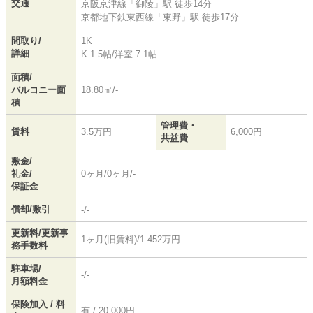
交通
京阪京津線
「
御陵
」駅 徒歩14分
京都地下鉄東西線
「
東野
」駅 徒歩17分
間取り/
1K
詳細
K 1.5帖
/
洋室 7.1帖
面積/
バルコニー面
18.80㎡/-
積
管理費・
賃料
3.5万円
6,000円
共益費
敷金/
礼金/
0ヶ月/0ヶ月/-
保証金
償却/敷引
-/-
更新料/更新事
1ヶ月(旧賃料)/1.452万円
務手数料
駐車場/
-/-
月額料金
保険加入 / 料
有 / 20,000円