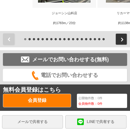
ジョーシン山科店
リカーマ
約1783m／23分
約1138
前
メールでお問い合わせする(無料)
電話でお問い合わせする
無料会員登録はこちら
公開物件数：
0
件
会員登録
会員物件数：
0
件
メールで共有する
LINEで共有する