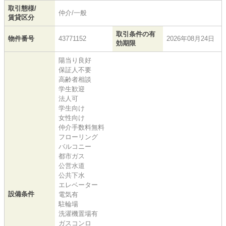
取引態様/
仲介/一般
賃貸区分
取引条件の有
物件番号
43771152
2026年08月24日
効期限
陽当り良好
保証人不要
高齢者相談
学生歓迎
法人可
学生向け
女性向け
仲介手数料無料
フローリング
バルコニー
都市ガス
公営水道
公共下水
エレベーター
設備条件
電気有
駐輪場
洗濯機置場有
ガスコンロ