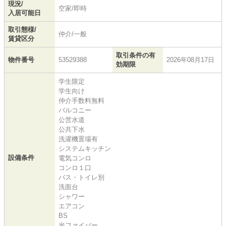
現況/
空家/即時
入居可能日
取引態様/
仲介/一般
賃貸区分
取引条件の有
物件番号
53529388
2026年08月17日
効期限
学生限定
学生向け
仲介手数料無料
バルコニー
公営水道
公共下水
洗濯機置場有
システムキッチン
設備条件
電気コンロ
コンロ１口
バス・トイレ別
洗面台
シャワー
エアコン
BS
光ファイバー