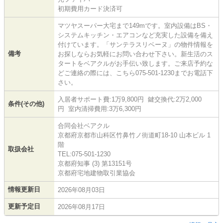
初期費用カード決済可
マツヤスーパー大宅まで149mです。室内設備はBS・
システムキッチン・エアコンなど充実した設備を備え
付けています。「サンテラスリベーヌ」の物件情報を
備考
お探しならお気軽にお問い合わせ下さい。新生活のス
タートをベアクルがお手伝い致します。ご来店予約な
どご連絡の際には、こちら075-501-1230までお電話下
さい。
入居者サポート費:1万9,800円 鍵交換代:2万2,000
条件(その他)
円 室内清掃費用:3万6,300円
合同会社ベアクル
京都府京都市山科区竹鼻竹ノ街道町18-10 山本ビル 1
階
取扱会社
TEL:075-501-1230
京都府知事 (3) 第13151号
京都府宅地建物取引業協会
情報更新日
2026年08月03日
更新予定日
2026年08月17日