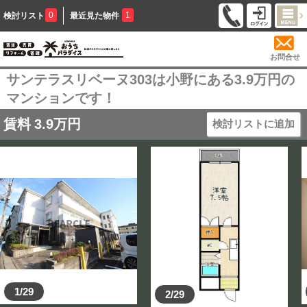
0
1
検討リスト
最近見た物件
お問合せ
サンテラスリベーヌ303は小野にある3.9万円の
マンションです！
賃料
3.9
万円
検討リストに追加
1/29
2/29