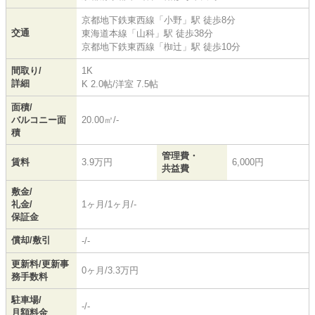
京都地下鉄東西線
「
小野
」駅 徒歩8分
交通
東海道本線
「
山科
」駅 徒歩38分
京都地下鉄東西線
「
椥辻
」駅 徒歩10分
間取り/
1K
詳細
K 2.0帖
/
洋室 7.5帖
面積/
バルコニー面
20.00㎡/-
積
管理費・
賃料
3.9万円
6,000円
共益費
敷金/
礼金/
1ヶ月/1ヶ月/-
保証金
償却/敷引
-/-
更新料/更新事
0ヶ月/3.3万円
務手数料
駐車場/
-/-
月額料金