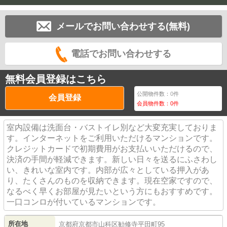
メールでお問い合わせする(無料)
電話でお問い合わせする
無料会員登録はこちら
公開物件数：
0
件
会員登録
会員物件数：
0
件
室内設備は洗面台・バストイレ別など大変充実しておりま
す。インターネットをご利用いただけるマンションです。
クレジットカードで初期費用がお支払いいただけるので、
決済の手間が軽減できます。新しい日々を送るにふさわし
い、きれいな室内です。内部が広々としている押入があ
り、たくさんのものを収納できます。現在空家ですので、
なるべく早くお部屋が見たいという方にもおすすめです。
一口コンロが付いているマンションです。
所在地
京都府
京都市山科区
勧修寺平田町
95