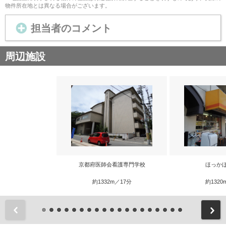
物件所在地とは異なる場合がございます。
担当者のコメント
周辺施設
京都府医師会看護専門学校
ほっか
約1332m／17分
約1320
前