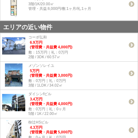
3階/1K/20.00㎡
管理・共益:6,000円/敷:1ヶ月/礼:1ヶ月
エリアの近い物件
コーポ弘和
6.9
万
円
(管理費・共益費 4,000円)
敷：15万円｜礼：0万円
2階 / 3DK / 60.57㎡
メゾンソレイユ
5
万
円
(管理費・共益費 3,000円)
敷：0万円｜礼：0万円
3階 / 1LDK / 34.02㎡
ダイシンfビル
3.4
万
円
(管理費・共益費 4,000円)
敷：0万円｜礼：0ヶ月
5階 / 1K / 22.00㎡
椥辻HSビル
4.3
万
円
(管理費・共益費 5,000円)
敷：0ヶ月｜礼：0万円