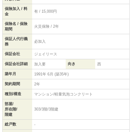
保険加入 / 料
有 / 15,000円
金
保険名 / 保険
火災保険 / 2年
期間
保証人代行義
必加入
務
保証会社
ジェイリース
保証会社詳細
向き
加入要
西
築年月
1991年 6月 (築35年)
契約期間
2年
種別/構造
マンション/軽量気泡コンクリート
部屋/
所在階/
303/3階/3階建
階建
総戸数
-