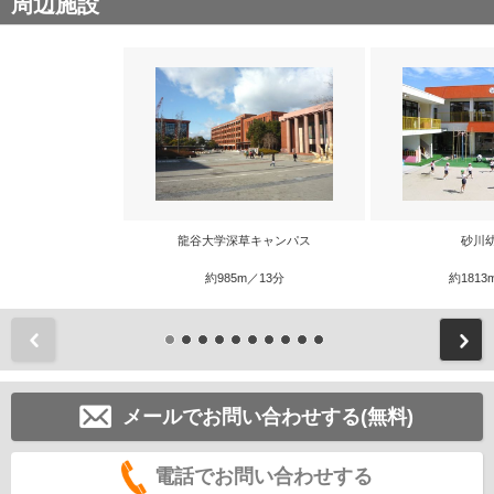
周辺施設
龍谷大学深草キャンパス
砂川
約985m／13分
約1813
前
メールでお問い合わせする(無料)
電話でお問い合わせする