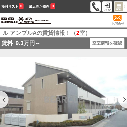
0
0
検討リスト
最近見た物件
お問合せ
ル アンブルAの賃貸情報！（
2
室）
賃料
9.3
万円～
空室情報を確認