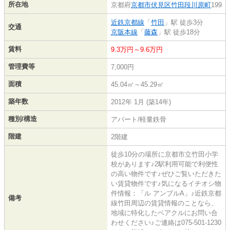
所在地
京都府
京都市伏見区
竹田段川原町
199
近鉄京都線
「
竹田
」駅 徒歩3分
交通
京阪本線
「
藤森
」駅 徒歩18分
賃料
9.3万円～9.6万円
管理費等
7,000円
面積
45.04㎡～45.29㎡
築年数
2012年 1月 (築14年)
種別/構造
アパート/軽量鉄骨
階建
2階建
徒歩10分の場所に京都市立竹田小学
校があります♪2駅利用可能で利便性
の高い物件です♪ぜひご覧いただきた
い賃貸物件です♪気になるイチオシ物
件情報：「ル アンブルA」♪近鉄京都
備考
線竹田周辺の賃貸情報のことなら、
地域に特化したベアクルにお問い合
わせください♪ご連絡は075-501-1230