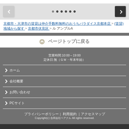
前
京都市・大津市の賃貸は仲介手数料無料のおうちパラダイス京都本店
>
(賃貸)
地域から探す
>
京都市伏見区
>
ル アンブルA
ページトップに戻る
営業時間:10:00～19:00
定休日:無（ＧＷ・年末年始）
ホーム
会社概要
お問い合わせ
PCサイト
プライバシーポリシー
利用規約
｜アクセスマップ
｜
Copyright(c) 合同会社ベアクル All rights reserved.