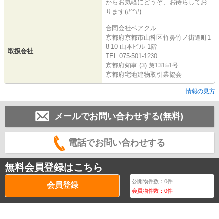
からお気軽にどうぞ、お待ちしてお
ります(#^^#)
合同会社ベアクル
京都府京都市山科区竹鼻竹ノ街道町1
8-10 山本ビル 1階
取扱会社
TEL:075-501-1230
京都府知事 (3) 第13151号
京都府宅地建物取引業協会
情報の見方
メールでお問い合わせする(無料)
電話でお問い合わせする
無料会員登録はこちら
公開物件数：
0
件
会員登録
会員物件数：
0
件