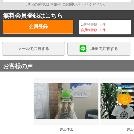
現況の確認はお気軽にお問い合わせください。
無料会員登録はこちら
公開物件数：
0
件
会員登録
会員物件数：
0
件
メールで共有する
LINEで共有する
お客様の声
井上伸太
井上