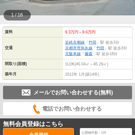
1 / 16
賃料
9.3万円～9.6万円
近鉄京都線
「
竹田
」駅 徒歩3分
交通
京都市営烏丸線
「
竹田
」駅 徒歩3分
京阪本線
「
藤森
」駅 徒歩18分
間取り(面積)
1LDK(45.04㎡～45.29㎡)
築年月
2012年 1月(築14年)
メールでお問い合わせする(無料)
電話でお問い合わせする
無料会員登録はこちら
公開物件数：
0
件
会員登録