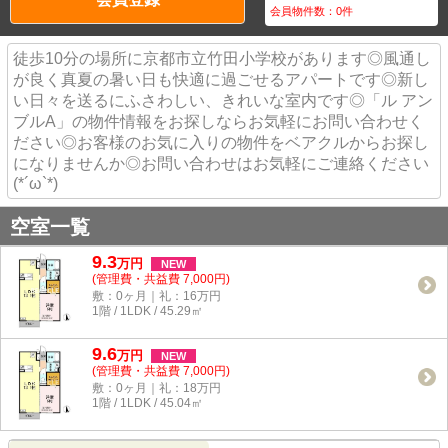
会員物件数：
0
件
徒歩10分の場所に京都市立竹田小学校があります◎風通し
が良く真夏の暑い日も快適に過ごせるアパートです◎新し
い日々を送るにふさわしい、きれいな室内です◎「ル アン
ブルA」の物件情報をお探しならお気軽にお問い合わせく
ださい◎お客様のお気に入りの物件をベアクルからお探し
になりませんか◎お問い合わせはお気軽にご連絡ください
(*´ω`*)
空室一覧
9.3
万
円
NEW
(管理費・共益費 7,000円)
敷：0ヶ月｜礼：16万円
1階 / 1LDK / 45.29㎡
9.6
万
円
NEW
(管理費・共益費 7,000円)
敷：0ヶ月｜礼：18万円
1階 / 1LDK / 45.04㎡