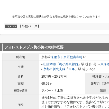
※写真や図と実際の現状とが異なる場合は現状を優先させていただきます
【外観パース】
コメント
フォレストメゾン梅小路
の物件概要
所在地
京都府
京都市下京区
観喜寺町
1-1
山陰本線
「
梅小路京都西
」駅 徒歩5分
東海
交通
京都市営烏丸線
「
五条
」駅 徒歩25分
賃料
20万円～20.2万円
管理費・共
面積
68.93㎡
築年月（築
種別/構造
アパート / 木造
階建
徒歩13分の距離に京都市立七条中学校があるの
使う方におすすめな物件です。徒歩5分で駅に
備考
オシ物件情報：「フォレストメゾン梅小路」。