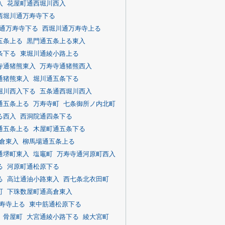
入
花屋町通西堀川西入
西堀川通万寿寺下る
通万寿寺下る
西堀川通万寿寺上る
五条上る
黒門通五条上る東入
条下る
東堀川通綾小路上る
寺通猪熊東入
万寿寺通猪熊西入
通猪熊東入
堀川通五条下る
堀川西入下る
五条通西堀川西入
通五条上る
万寿寺町
七条御所ノ内北町
る西入
西洞院通四条下る
通五条上る
木屋町通五条下る
倉東入
柳馬場通五条上る
通堺町東入
塩竈町
万寿寺通河原町西入
る
河原町通松原下る
る
高辻通油小路東入
西七条北衣田町
町
下珠数屋町通高倉東入
寿寺上る
東中筋通松原下る
骨屋町
大宮通綾小路下る
綾大宮町