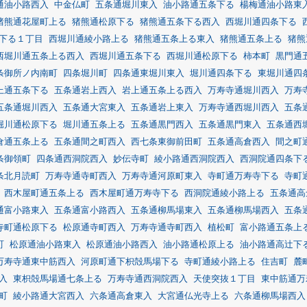
通油小路西入
中金仏町
五条通堀川東入
油小路通五条下る
楊梅通油小路東
猪熊通花屋町上る
猪熊通松原下る
猪熊通五条下る西入
西堀川通四条下る
下る１丁目
西堀川通綾小路上る
猪熊通五条上る東入
猪熊通五条上る
猪熊
西堀川通五条上る西入
西堀川通五条下る
西堀川通松原下る
柿本町
黒門通
条御所ノ内南町
四条堀川町
四条通東堀川東入
堀川通四条下る
東堀川通四
上通五条下る
五条通岩上西入
岩上通五条上る西入
万寿寺通堀川西入
万寿
五条通堀川西入
五条通大宮東入
五条通岩上東入
万寿寺通西堀川西入
五条
堀川通松原下る
堀川通五条上る
五条通黒門西入
五条通黒門東入
五条通西
倉通五条上る
五条通間之町西入
西七条東御前田町
五条通高倉西入
間之町
条御領町
四条通西洞院西入
妙伝寺町
綾小路通西洞院西入
西洞院通四条下
条北月読町
万寿寺通寺町西入
万寿寺通河原町東入
寺町通万寿寺下る
寺町
西木屋町通五条上る
西木屋町通万寿寺下る
西洞院通綾小路上る
五条通高
通富小路東入
五条通富小路西入
五条通柳馬場東入
五条通柳馬場西入
五条
寺町通松原下る
松原通寺町西入
万寿寺通寺町西入
植松町
富小路通五条上
町
松原通油小路東入
松原通油小路西入
油小路通松原上る
油小路通高辻下
万寿寺通東中筋西入
河原町通下枳殻馬場下る
寺町通綾小路上る
住吉町
麓
入
東枳殻馬場通七条上る
万寿寺通西洞院西入
天使突抜１丁目
東中筋通万
町
綾小路通大宮西入
六条通高倉東入
大宮通仏光寺上る
六条通柳馬場西入