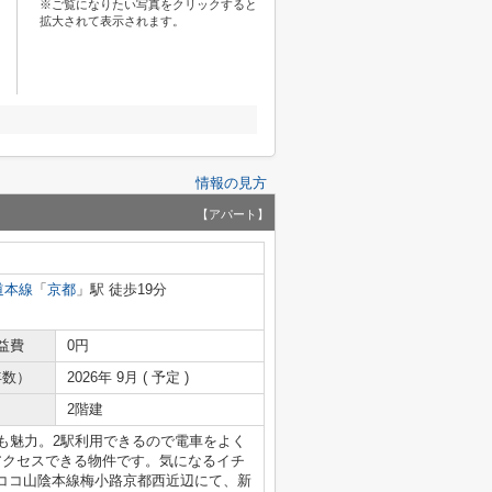
※ご覧になりたい写真をクリックすると
拡大されて表示されます。
情報の見方
【アパート】
道本線
「
京都
」駅 徒歩19分
益費
0円
年数）
2026年 9月 ( 予定 )
2階建
も魅力。2駅利用できるので電車をよく
アクセスできる物件です。気になるイチ
ココ山陰本線梅小路京都西近辺にて、新