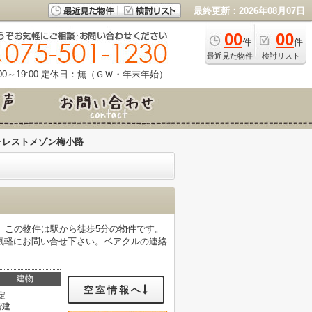
最終更新：2026年08月07日
00
00
件
件
最近見た物件
検討リスト
0～19:00
定休日：無（ＧＷ・年末年始）
ォレストメゾン梅小路
。この物件は駅から徒歩5分の物件です。
気軽にお問い合せ下さい。ベアクルの連絡
建物
空室情報へ
定
階建