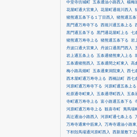
中堂寺坊城町
五条通油小路西入
楊梅
花屋町通大宮東入
花屋町通堀川西入
猪熊通五条下る１丁目西入
猪熊通五条
黒門通万寿寺下る
西堀川通五条上る
黒門通五条下る
黒門通花屋町上る
七
猪熊通万寿寺上る
猪熊通五条下る
岩
丹波口通大宮東入
丹波口通黒門西入
岩上通五条上る
五条通猪熊東入上る
五条通猪熊西入
五条通間之町東入
高
梅小路高畑町
五条通東洞院東入
西七
西木屋町通万寿寺上る
西橋詰町
西七
河原町通万寿寺下る
河原町通五条上る
松原通寺町東入
五条通堺町西入
五条
寺町通万寿寺上る
富小路通五条下る
河原町通万寿寺上る
観喜寺町
夷馬場
高辻通油小路西入
河原町通七条上る
万寿寺通東中筋東入
万寿寺通油小路東
下枳殻馬場通河原町西入
西新屋敷下之