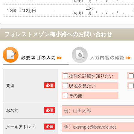
/
/
/
/
0ヶ月
月
-
-
-
1.5ヶ
1-2階
20.2万円
-
/
/
/
/
0ヶ月
月
-
-
-
フォレストメゾン梅小路
へのお問い合わせ
物件の詳細を知りたい
要望
必須
現地を見たい
その他
お名前
必須
メールアドレス
必須