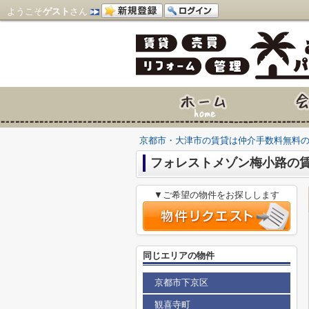
ようこそ
ゲスト
さん
京都市・大津市の賃貸は仲介手数料無料
フォレストメゾン梅小路の
▼ご希望の物件をお探しします
同じエリアの物件
京都市下京区
観喜寺町