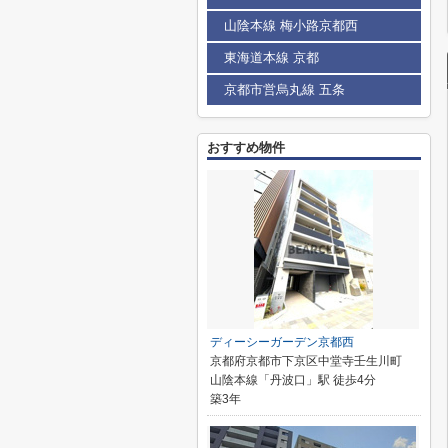
山陰本線 梅小路京都西
東海道本線 京都
京都市営烏丸線 五条
おすすめ物件
ディーシーガーデン京都西
京都府京都市下京区中堂寺壬生川町
山陰本線「丹波口」駅 徒歩4分
築3年