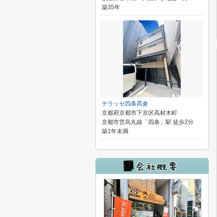
築35年
テラッセ四条髙倉
京都府京都市下京区高材木町
京都市営烏丸線「四条」駅 徒歩2分
築1年未満