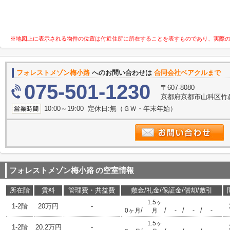
※地図上に表示される物件の位置は付近住所に所在することを表すものであり、実際
フォレストメゾン梅小路
へのお問い合わせは
合同会社ベアクルまで
075-501-1230
〒607-8080
京都府京都市山科区竹鼻竹
10:00～19:00 定休日:無（ＧＷ・年末年始）
フォレストメゾン梅小路
の空室情報
所在階
賃料
管理費・共益費
敷金/礼金/保証金/償却/敷引
1.5ヶ
1-2階
20万円
-
/
/
/
/
0ヶ月
月
-
-
-
1.5ヶ
1-2階
20.2万円
-