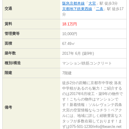
阪急京都本線
「
大宮
」駅 徒歩3分
交通
京都地下鉄東西線
「
二条
」駅 徒歩17
分
賃料
18.1万円
管理費等
10,000円
面積
67.49㎡
築年数
2017年 6月 (築9年)
種別/構造
マンション/鉄筋コンクリート
階建
7階建
徒歩2分の距離に京都市中学校 洛友
中学校があるのも魅力！ご紹介する
のは2017年6月竣工・築9年の物件で
す！こちらの物件はマンションで
す！新着情報：ソルレヴェンテ四条
備考
大宮の空室情報ならコチラ！ベアク
ルには、地域に詳しく経験豊富なス
タッフが多数在籍しております！ま
ずは075-501-1230/info@bearcle.net