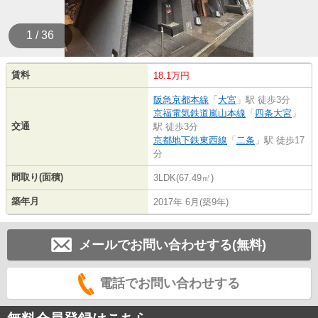
1 / 36
賃料
18.1万円
阪急京都本線
「
大宮
」駅 徒歩3分
京福電気鉄道嵐山本線
「
四条大宮
」
交通
駅 徒歩3分
京都地下鉄東西線
「
二条
」駅 徒歩17
分
間取り(面積)
3LDK(67.49㎡)
築年月
2017年 6月(築9年)
メールでお問い合わせする(無料)
電話でお問い合わせする