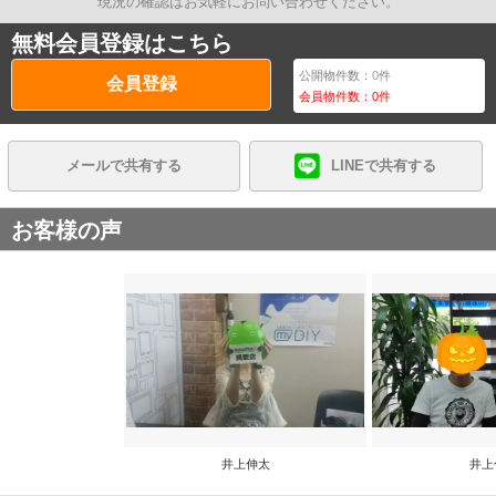
現況の確認はお気軽にお問い合わせください。
無料会員登録はこちら
公開物件数：
0
件
会員登録
会員物件数：
0
件
メールで共有する
LINEで共有する
お客様の声
井上伸太
井上