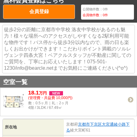
無料会員登録はこちら
公開物件数：
0
件
会員登録
会員物件数：
0
件
徒歩2分の距離に京都市中学校 洛友中学校があるのも魅
力！様々な場所へのアクセスがしやすくなる2駅利用可能
な物件です！バス停から徒歩3分以内なので、雨の日も楽
しくお出かけができます！こだわりポイント満載のソルレ
ヴェンテ四条大宮！ベアクルスタッフが不動産に関しての
ご質問を、丁寧にお応えいたします！075-501-
1230/info@bearcle.netまでお気軽にご連絡ください(^o^)
空室一覧
18.1
万
円
NEW
(管理費・共益費 10,000円)
敷：0.5ヶ月｜礼：2ヶ月
4階 / 3LDK / 67.49㎡
京都府
京都市下京区
大宮通綾小路下
所在地
る
綾大宮町61