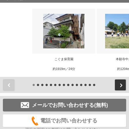
こぐま保育園
本願寺中
約1919m／24分
約1204
前
メールでお問い合わせする(無料)
電話でお問い合わせする