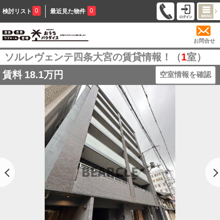
0
0
検討リスト
最近見た物件
お問合せ
ソルレヴェンテ四条大宮の賃貸情報！（
1
室）
賃料
18.1万円
空室情報を確認