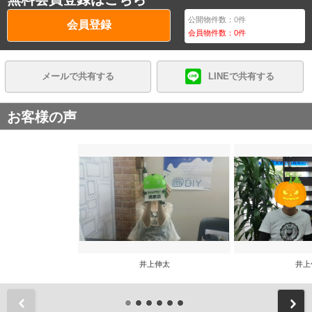
公開物件数：
0
件
会員登録
会員物件数：
0
件
メールで共有する
LINEで共有する
お客様の声
井上伸太
井上
前