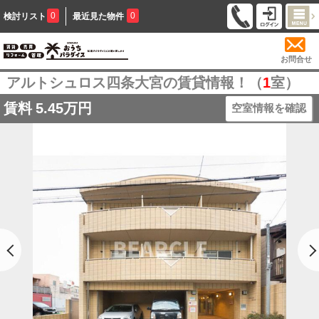
0
0
検討リスト
最近見た物件
お問合せ
アルトシュロス四条大宮の賃貸情報！（
1
室）
賃料
5.45万円
空室情報を確認