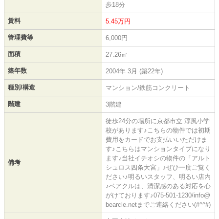
歩18分
賃料
5.45万円
管理費等
6,000円
面積
27.26㎡
築年数
2004年 3月 (築22年)
種別/構造
マンション/鉄筋コンクリート
階建
3階建
徒歩24分の場所に京都市立 淳風小学
校があります♪こちらの物件では初期
費用をカードでお支払いいただけま
す♪こちらはマンションタイプになり
ます♪当社イチオシの物件の「アルト
備考
シュロス四条大宮」♪ぜひ一度ご覧く
ださい♪明るいスタッフ、明るい店内
♪ベアクルは、清潔感のある対応を心
がけております♪075-501-1230/info@
bearcle.netまでご連絡ください(#^^#)