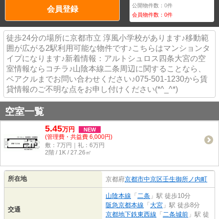
公開物件数：
0
件
会員登録
会員物件数：
0
件
徒歩24分の場所に京都市立 淳風小学校があります♪移動範
囲が広がる2駅利用可能な物件です♪こちらはマンションタ
イプになります♪新着情報：アルトシュロス四条大宮の空
室情報ならコチラ♪山陰本線二条周辺に関することなら、
ベアクルまでお問い合わせください♪075-501-1230から賃
貸情報のご不明な点をお申し付けください(*^_^*)
空室一覧
5.45
万
円
NEW
(管理費・共益費 6,000円)
敷：7万円｜礼：6万円
2階 / 1K / 27.26㎡
所在地
京都府
京都市中京区
壬生御所ノ内町
山陰本線
「
二条
」駅 徒歩10分
阪急京都本線
「
大宮
」駅 徒歩8分
交通
京都地下鉄東西線
「
二条城前
」駅 徒