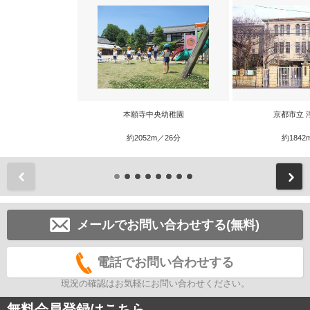
本願寺中央幼稚園
京都市立 
約2052m／26分
約1842
前
メールでお問い合わせする(無料)
電話でお問い合わせする
現況の確認はお気軽にお問い合わせください。
無料会員登録はこちら