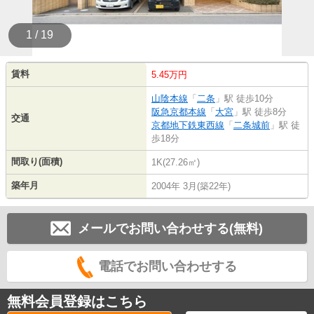
1 / 19
賃料
5.45万円
山陰本線
「
二条
」駅 徒歩10分
阪急京都本線
「
大宮
」駅 徒歩8分
交通
京都地下鉄東西線
「
二条城前
」駅 徒
歩18分
間取り(面積)
1K(27.26㎡)
築年月
2004年 3月(築22年)
メールでお問い合わせする(無料)
電話でお問い合わせする
無料会員登録はこちら