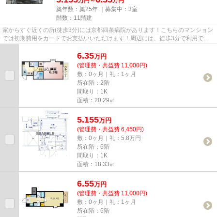
万円～
万円
築年数：築25年 ｜募集中：
3室
階数：11階建
家からすぐ近くの所(徒歩3分)には京都四条病院があります！こちらのマンション
では初期費用をカードでお支払いいただけます！周辺には、徒歩3分で利用でき
る駅があります！「ベラジオ...
6.35
万
円
(管理費・共益費 11,000円)
敷：0ヶ月｜礼：1ヶ月
所在階：2階
間取り：1K
面積：20.29㎡
5.155
万
円
(管理費・共益費 6,450円)
敷：0ヶ月｜礼：5.8万円
所在階：6階
間取り：1K
面積：18.33㎡
6.55
万
円
(管理費・共益費 11,000円)
敷：0ヶ月｜礼：1ヶ月
所在階：6階