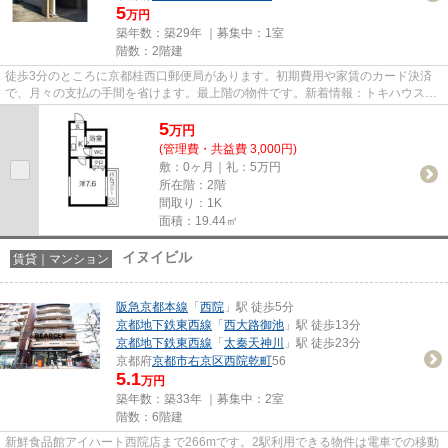
5
万円
築年数：築29年 ｜募集中：
1室
階数：2階建
徒歩3分のところに京都桂西口郵便局があります。初期費用や家賃のカード決済
で、月々の支払の手間を省けます。最上階の物件です。新着情報：トキハウスの
空室情報ならコチラ。より詳し...
5
万
円
(管理費・共益費 3,000円)
敷：0ヶ月｜礼：5万円
所在階：2階
間取り：1K
面積：19.44㎡
イヌイビル
賃貸｜マンション
阪急京都本線
「
西院
」駅 徒歩5分
京都地下鉄東西線
「
西大路御池
」駅 徒歩13分
京都地下鉄東西線
「
太秦天神川
」駅 徒歩23分
京都府
京都市右京区
西院乾町
56
5.1
万円
築年数：築33年 ｜募集中：
2室
階数：6階建
新鮮食品館アイハート西院店まで266mです。2駅利用できる物件は電車での移動