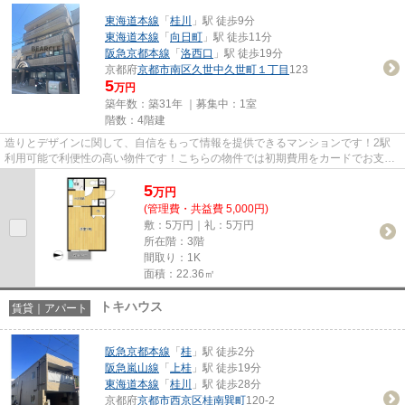
東海道本線
「
桂川
」駅 徒歩9分
東海道本線
「
向日町
」駅 徒歩11分
阪急京都本線
「
洛西口
」駅 徒歩19分
京都府
京都市南区
久世中久世町１丁目
123
5
万円
築年数：築31年 ｜募集中：
1室
階数：4階建
造りとデザインに関して、自信をもって情報を提供できるマンションです！2駅
利用可能で利便性の高い物件です！こちらの物件では初期費用をカードでお支払
いいただけます！「ベルコート...
5
万
円
(管理費・共益費 5,000円)
敷：5万円｜礼：5万円
所在階：3階
間取り：1K
面積：22.36㎡
トキハウス
賃貸｜アパート
阪急京都本線
「
桂
」駅 徒歩2分
阪急嵐山線
「
上桂
」駅 徒歩19分
東海道本線
「
桂川
」駅 徒歩28分
京都府
京都市西京区
桂南巽町
120-2