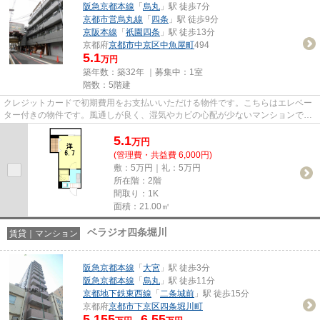
阪急京都本線
「
烏丸
」駅 徒歩7分
京都市営烏丸線
「
四条
」駅 徒歩9分
京阪本線
「
祇園四条
」駅 徒歩13分
京都府
京都市中京区
中魚屋町
494
5.1
万円
築年数：築32年 ｜募集中：
1室
階数：5階建
クレジットカードで初期費用をお支払いいただける物件です。こちらはエレベー
ター付きの物件です。風通しが良く、湿気やカビの心配が少ないマンションで
す。「いらかはやしじ(甍林治)...
5.1
万
円
(管理費・共益費 6,000円)
敷：5万円｜礼：5万円
所在階：2階
間取り：1K
面積：21.00㎡
ベラジオ四条堀川
賃貸｜マンション
阪急京都本線
「
大宮
」駅 徒歩3分
阪急京都本線
「
烏丸
」駅 徒歩11分
京都地下鉄東西線
「
二条城前
」駅 徒歩15分
京都府
京都市下京区
四条堀川町
5.155
6.55