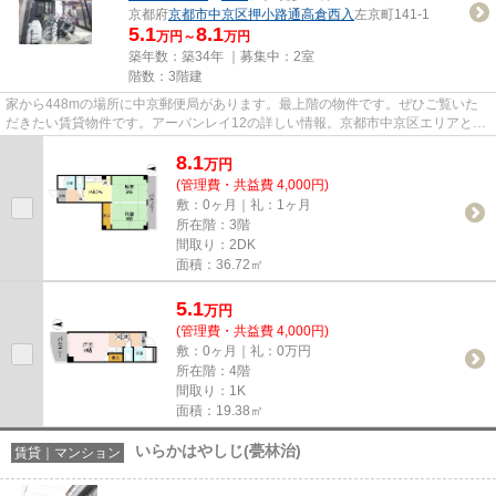
京都府
京都市中京区
押小路通高倉西入
左京町141-1
5.1
8.1
万円～
万円
築年数：築34年 ｜募集中：
2室
階数：3階建
家から448mの場所に中京郵便局があります。最上階の物件です。ぜひご覧いた
だきたい賃貸物件です。アーバンレイ12の詳しい情報。京都市中京区エリアと京
都市営烏丸線烏丸御池付近での...
8.1
万
円
(管理費・共益費 4,000円)
敷：0ヶ月｜礼：1ヶ月
所在階：3階
間取り：2DK
面積：36.72㎡
5.1
万
円
(管理費・共益費 4,000円)
敷：0ヶ月｜礼：0万円
所在階：4階
間取り：1K
面積：19.38㎡
いらかはやしじ(甍林治)
賃貸｜マンション