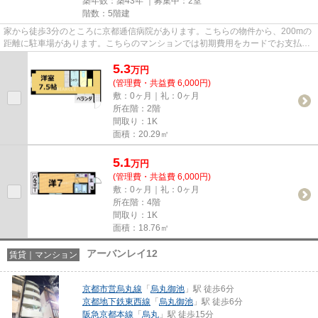
築年数：築43年 ｜募集中：
2室
階数：5階建
家から徒歩3分のところに京都逓信病院があります。こちらの物件から、200mの
距離に駐車場があります。こちらのマンションでは初期費用をカードでお支払い
いただけます。当社イチオシの...
5.3
万
円
(管理費・共益費 6,000円)
敷：0ヶ月｜礼：0ヶ月
所在階：2階
間取り：1K
面積：20.29㎡
5.1
万
円
(管理費・共益費 6,000円)
敷：0ヶ月｜礼：0ヶ月
所在階：4階
間取り：1K
面積：18.76㎡
アーバンレイ12
賃貸｜マンション
京都市営烏丸線
「
烏丸御池
」駅 徒歩6分
京都地下鉄東西線
「
烏丸御池
」駅 徒歩6分
阪急京都本線
「
烏丸
」駅 徒歩15分