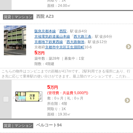
間取り：1K
面積：24.00㎡
西院 AZ3
賃貸｜マンション
阪急京都本線
「
西院
」駅 徒歩4分
京福電気鉄道嵐山本線
「
西大路三条
」駅 徒歩6分
京都地下鉄東西線
「
西大路御池
」駅 徒歩12分
京都府
京都市中京区
壬生淵田町
10-6
5
万円
築年数：築28年 ｜募集中：
1室
階数：4階建
こちらの物件はコンビニまでの距離が417mです。2駅利用できる場所にあり、行
き先に応じて乗車駅の使い分けができます。最上階のマンションです。こだわり
ポイント満載のAZ3。阪急京都...
5
万
円
(管理費・共益費 5,000円)
敷：0ヶ月｜礼：0ヶ月
所在階：4階
間取り：1K
面積：19.30㎡
ベルコート94
賃貸｜マンション