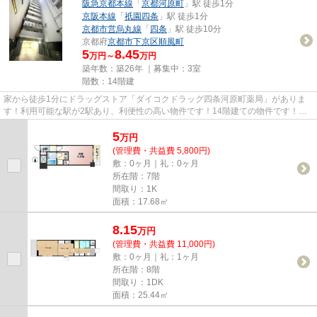
阪急京都本線
「
京都河原町
」駅 徒歩1分
京阪本線
「
祇園四条
」駅 徒歩1分
京都市営烏丸線
「
四条
」駅 徒歩10分
京都府
京都市下京区
順風町
5
8.45
万円～
万円
築年数：築26年 ｜募集中：
3室
階数：14階建
家から徒歩1分にドラッグストア「ダイコクドラッグ四条河原町薬局」がありま
す！利用可能な駅が2駅あり、利便性の高い物件です！14階建ての物件です！当
社イチオシの物件の「エスリー...
5
万
円
(管理費・共益費 5,800円)
敷：0ヶ月｜礼：0ヶ月
所在階：7階
間取り：1K
面積：17.68㎡
8.15
万
円
(管理費・共益費 11,000円)
敷：0ヶ月｜礼：1ヶ月
所在階：8階
間取り：1DK
面積：25.44㎡