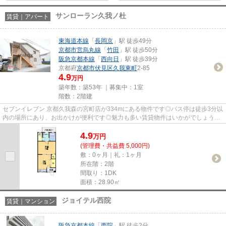
サンローラン久我ノ杜
賃貸｜アパート
東海道本線
「
長岡京
」駅 徒歩49分
京都市営烏丸線
「
竹田
」駅 徒歩50分
阪急京都本線
「
西向日
」駅 徒歩39分
京都府
京都市伏見区
久我東町
2-85
4.9
万円
築年数：築53年 ｜募集中：
1室
階数：2階建
セブンイレブン 京都久我森の宮町店が334mにある物件です◎バス停は徒歩3分以
内の場所にあり、お出かけが便利です◎魅力も多い賃貸物件はいかがでしょうか
◎「サンローラン久我ノ杜」の物...
4.9
万
円
(管理費・共益費 5,000円)
敷：0ヶ月｜礼：1ヶ月
所在階：2階
間取り：1DK
面積：28.90㎡
ジョイテル西院
賃貸｜マンション
阪急京都本線
「
西院
」駅 徒歩2分