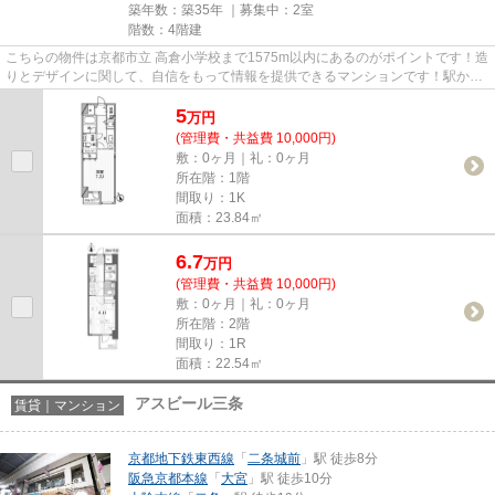
築年数：築35年 ｜募集中：
2室
階数：4階建
こちらの物件は京都市立 高倉小学校まで1575m以内にあるのがポイントです！造
りとデザインに関して、自信をもって情報を提供できるマンションです！駅から
徒歩9分に立地する、魅力的な...
5
万
円
(管理費・共益費 10,000円)
敷：0ヶ月｜礼：0ヶ月
所在階：1階
間取り：1K
面積：23.84㎡
6.7
万
円
(管理費・共益費 10,000円)
敷：0ヶ月｜礼：0ヶ月
所在階：2階
間取り：1R
面積：22.54㎡
アスビール三条
賃貸｜マンション
京都地下鉄東西線
「
二条城前
」駅 徒歩8分
阪急京都本線
「
大宮
」駅 徒歩10分