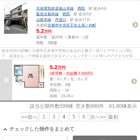
京福電気鉄道嵐山本線
「
西院
」駅 徒歩4分
阪急京都本線
「
西院
」駅 徒歩5分
山陰本線
「
丹波口
」駅 徒歩17分
京都府
京都市中京区
壬生土居ノ内町
5.2
万円
築年数：築26年 ｜募集中：
1室
階数：3階建
徒歩10分の距離に京都市立朱雀中学校があるのも魅力！造りとデザインに関し
て、自信をもって情報を提供できるマンションです！バス停へのアクセスが良
く、徒歩3分以内です！ぜひ一度見...
5.2
万
円
(管理費・共益費 3,000円)
敷：0ヶ月｜礼：0ヶ月
所在階：3階
間取り：1K
面積：19.26㎡
該当公開件数
599
棟 空き数
890
件
61-80
棟表示
2
3
4
5
6
<<前へ
次へ>>
最初
チェックした物件をまとめて