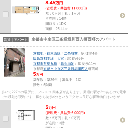
8.45
万
円
(管理費・共益費 11,000円)
敷：0ヶ月｜礼：1ヶ月
所在階：14階
間取り：1DK
面積：25.44㎡
京都市中京区三条通堀川西入橋西町のアパート
賃貸｜アパート
京都地下鉄東西線
「
二条城前
」駅 徒歩4分
阪急京都本線
「
大宮
」駅 徒歩9分
京都市営烏丸線
「
烏丸御池
」駅 徒歩11分
京都府
京都市中京区
三条通堀川西入
橋西町
5
万円
築年数：築26年 ｜募集中：
1室
階数：5階建
歩いて227mの場所に、フレスコ 四条店があります。周辺に駅が2つあるので電車
での移動が便利です。駅から徒歩4分というアクセス良好な駅近物件はいかがで
すか。こちらの物件はアパート...
5
万
円
(管理費・共益費 6,000円)
敷：5万円｜礼：0万円
所在階：3階