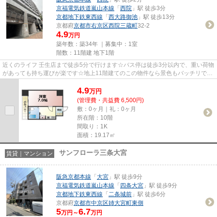
京福電気鉄道嵐山本線
「
西院
」駅 徒歩3分
京都地下鉄東西線
「
西大路御池
」駅 徒歩13分
京都府
京都市右京区
西院三蔵町
32-2
4.9
万円
築年数：築34年 ｜募集中：
1室
階数：11階建 地下1階
近くのライフ 壬生店まで徒歩5分で行けます☆バス停は徒歩3分以内で、重い荷物
があっても持ち運びが楽です☆地上11階建てのこの物件なら景色もバッチリです
☆気になるイチオシ物件情報：...
4.9
万
円
(管理費・共益費 6,500円)
敷：0ヶ月｜礼：0ヶ月
所在階：10階
間取り：1K
面積：19.17㎡
サンフローラ三条大宮
賃貸｜マンション
阪急京都本線
「
大宮
」駅 徒歩9分
京福電気鉄道嵐山本線
「
四条大宮
」駅 徒歩9分
京都地下鉄東西線
「
二条城前
」駅 徒歩6分
京都府
京都市中京区
姉大宮町東側
5
6.7
万円～
万円