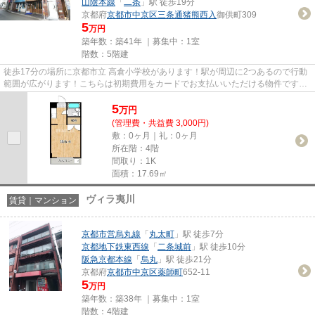
山陰本線
「
二条
」駅 徒歩19分
京都府
京都市中京区
三条通猪熊西入
御供町309
5
万円
築年数：築41年 ｜募集中：
1室
階数：5階建
徒歩17分の場所に京都市立 高倉小学校があります！駅が周辺に2つあるので行動
範囲が広がります！こちらは初期費用をカードでお支払いいただける物件です！
「アスビール三条」のここが...
5
万
円
(管理費・共益費 3,000円)
敷：0ヶ月｜礼：0ヶ月
所在階：4階
間取り：1K
面積：17.69㎡
ヴィラ夷川
賃貸｜マンション
京都市営烏丸線
「
丸太町
」駅 徒歩7分
京都地下鉄東西線
「
二条城前
」駅 徒歩10分
阪急京都本線
「
烏丸
」駅 徒歩21分
京都府
京都市中京区
薬師町
652-11
5
万円
築年数：築38年 ｜募集中：
1室
階数：4階建