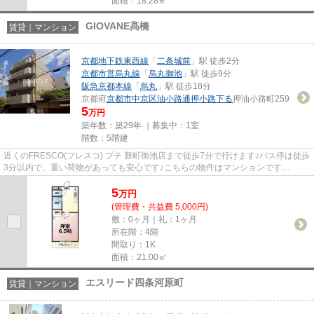
面積：18.28㎡
GIOVANE髙橋
賃貸｜マンション
京都地下鉄東西線
「
二条城前
」駅 徒歩2分
京都市営烏丸線
「
烏丸御池
」駅 徒歩9分
阪急京都本線
「
烏丸
」駅 徒歩18分
京都府
京都市中京区
油小路通押小路下る
押油小路町259
5
万円
築年数：築29年 ｜募集中：
1室
階数：5階建
近くのFRESCO(フレスコ) プチ 新町御池店まで徒歩7分で行けます♪バス停は徒歩
3分以内で、重い荷物があっても安心です♪こちらの物件はマンションです
♪「GIOVANE髙橋」の物件情報をお探...
5
万
円
(管理費・共益費 5,000円)
敷：0ヶ月｜礼：1ヶ月
所在階：4階
間取り：1K
面積：21.00㎡
エスリード四条河原町
賃貸｜マンション