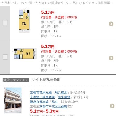
が便利です。ぜひご覧いただきたい賃貸物件です。気になるイチオシ物件情報：
「イヌイビル」。阪急京都本線...
5.1
万
円
(管理費・共益費 5,000円)
敷：0万円｜礼：0ヶ月
所在階：3階
間取り：1K
面積：22.71㎡
5.1
万
円
(管理費・共益費 5,000円)
敷：0万円｜礼：0ヶ月
所在階：5階
間取り：1K
面積：22.72㎡
サイト烏丸三条町
賃貸｜マンション
京都市営烏丸線
「
烏丸御池
」駅 徒歩4分
京都地下鉄東西線
「
烏丸御池
」駅 徒歩4分
阪急京都本線
「
烏丸
」駅 徒歩10分
京都府
京都市中京区
三条町
327
5.1
5.3
万円～
万円