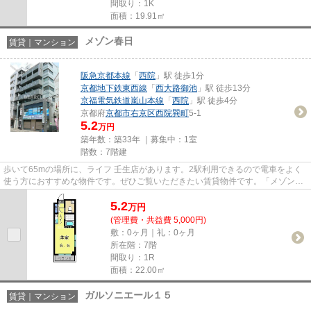
間取り：1K
面積：19.91㎡
メゾン春日
賃貸｜マンション
阪急京都本線
「
西院
」駅 徒歩1分
京都地下鉄東西線
「
西大路御池
」駅 徒歩13分
京福電気鉄道嵐山本線
「
西院
」駅 徒歩4分
京都府
京都市右京区
西院巽町
5-1
5.2
万円
築年数：築33年 ｜募集中：
1室
階数：7階建
歩いて65mの場所に、ライフ 壬生店があります。2駅利用できるので電車をよく
使う方におすすめな物件です。ぜひご覧いただきたい賃貸物件です。「メゾン春
日」のここがイチオシ。京都市...
5.2
万
円
(管理費・共益費 5,000円)
敷：0ヶ月｜礼：0ヶ月
所在階：7階
間取り：1R
面積：22.00㎡
ガルソニエール１５
賃貸｜マンション