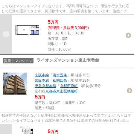
こちらはマンションタイプになります。2駅利用可能なので、用途や行き先に応
じて経路を選択できます。賃貸物件です。室内環境も整っています。当社イチオ
シの物件の「ヴィラ夷川」。ぜ...
5
万
円
(管理費・共益費 3,000円)
敷：0ヶ月｜礼：0ヶ月
所在階：3階
間取り：1R
面積：16.80㎡
ライオンズマンション東山壱番館
賃貸｜マンション
京阪本線
「
清水五条
」駅 徒歩10分
京阪本線
「
祇園四条
」駅 徒歩13分
阪急京都本線
「
京都河原町
」駅 徒歩15分
京都府
京都市東山区
轆轤町
5
万円
築年数：築35年 ｜募集中：
1室
階数：6階建
郵便局での手続きなども徒歩4分に京都清水郵便局があって楽ですよ♪こちらはマ
ンションタイプになります♪2駅利用できる物件は電車での移動が便利です♪気に
なるイチオシ物件情報：「ライ...
5
万
円