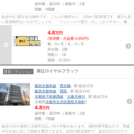
築年数：築34年 ｜募集中：
1室
階数：4階建
徒歩4分に駅がある物件です。こちらの物件から、100mで駐車場です。魅力も多
い賃貸物件はいかがでしょうか。「フェニックス西川」のここがイチオシ。物件
に関するお問い合わせはベアク...
4.8
万
円
(管理費・共益費 4,000円)
敷：0ヶ月｜礼：0ヶ月
所在階：2階
間取り：1K
面積：22.50㎡
高辻ロイヤルフラッツ
賃貸｜マンション
阪急京都本線
「
西京極
」駅 徒歩12分
阪急京都本線
「
西院
」駅 徒歩14分
京都地下鉄東西線
「
太秦天神川
」駅 徒歩21分
京都府
京都市右京区
西院月双町
2
4.8
万円
築年数：築29年 ｜募集中：
1室
階数：7階建
徒歩11分の場所に京都市立山ノ内小学校があります。2駅利用可能なので、用途
や行き先に応じて経路を選択できます。好評の駅近物件で、徒歩12分でのアクセ