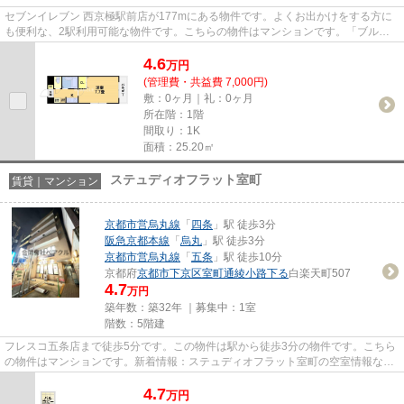
セブンイレブン 西京極駅前店が177mにある物件です。よくお出かけをする方に
も便利な、2駅利用可能な物件です。こちらの物件はマンションです。「ブル
ク」の物件情報をお探しならお気...
4.6
万
円
(管理費・共益費 7,000円)
敷：0ヶ月｜礼：0ヶ月
所在階：1階
間取り：1K
面積：25.20㎡
ステュディオフラット室町
賃貸｜マンション
京都市営烏丸線
「
四条
」駅 徒歩3分
阪急京都本線
「
烏丸
」駅 徒歩3分
京都市営烏丸線
「
五条
」駅 徒歩10分
京都府
京都市下京区
室町通綾小路下る
白楽天町507
4.7
万円
築年数：築32年 ｜募集中：
1室
階数：5階建
フレスコ五条店まで徒歩5分です。この物件は駅から徒歩3分の物件です。こちら
の物件はマンションです。新着情報：ステュディオフラット室町の空室情報なら
コチラ。より多くの不動産情...
4.7
万
円