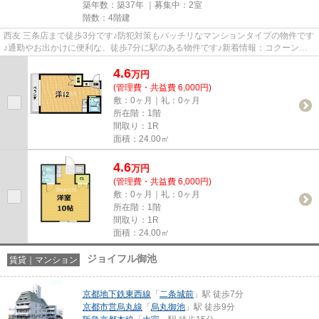
築年数：築37年 ｜募集中：
2室
階数：4階建
西友 三条店まで徒歩3分です♪防犯対策もバッチリなマンションタイプの物件です
♪通勤やお出かけに便利な、徒歩7分に駅のある物件です♪新着情報：コクーン三
条大宮の空室情報ならコチラ♪...
4.6
万
円
(管理費・共益費 6,000円)
敷：0ヶ月｜礼：0ヶ月
所在階：1階
間取り：1R
面積：24.00㎡
4.6
万
円
(管理費・共益費 6,000円)
敷：0ヶ月｜礼：0ヶ月
所在階：1階
間取り：1R
面積：24.00㎡
ジョイフル御池
賃貸｜マンション
京都地下鉄東西線
「
二条城前
」駅 徒歩7分
京都市営烏丸線
「
烏丸御池
」駅 徒歩9分