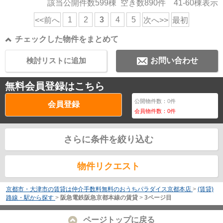
該当公開件数
599
棟 空き数
890
件
41-60
棟表示
1
2
3
4
5
<<前へ
次へ>>
最初
チェックした物件をまとめて
検討リストに追加
お問い合わせ
無料会員登録はこちら
公開物件数：
0
件
会員登録
会員物件数：
0
件
さらに条件を絞り込む
物件リクエスト
京都市・大津市の賃貸は仲介手数料無料のおうちパラダイス京都本店
>
(賃貸)
路線・駅から探す
>
阪急電鉄阪急京都本線の賃貸
>
3ページ目
ページトップに戻る