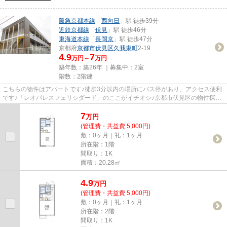
阪急京都本線
「
西向日
」駅 徒歩39分
近鉄京都線
「
伏見
」駅 徒歩46分
東海道本線
「
長岡京
」駅 徒歩47分
京都府
京都市伏見区
久我東町
2-19
4.9
7
万円～
万円
築年数：築26年 ｜募集中：
2室
階数：2階建
こちらの物件はアパートです♪徒歩3分以内の場所にバス停があり、アクセス便利
です♪「レオパレスフェリシダード」のここがイチオシ♪京都市伏見区の物件探し
ならベアクルに安心してお任...
7
万
円
(管理費・共益費 5,000円)
敷：0ヶ月｜礼：1ヶ月
所在階：1階
間取り：1K
面積：20.28㎡
4.9
万
円
(管理費・共益費 5,000円)
敷：0ヶ月｜礼：1ヶ月
所在階：2階
間取り：1K