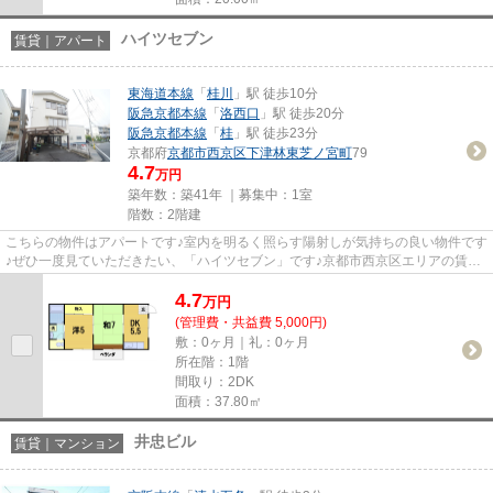
ハイツセブン
賃貸｜アパート
東海道本線
「
桂川
」駅 徒歩10分
阪急京都本線
「
洛西口
」駅 徒歩20分
阪急京都本線
「
桂
」駅 徒歩23分
京都府
京都市西京区
下津林東芝ノ宮町
79
4.7
万円
築年数：築41年 ｜募集中：
1室
階数：2階建
こちらの物件はアパートです♪室内を明るく照らす陽射しが気持ちの良い物件です
♪ぜひ一度見ていただきたい、「ハイツセブン」です♪京都市西京区エリアの賃貸
情報はベアクルにお問い合わ...
4.7
万
円
(管理費・共益費 5,000円)
敷：0ヶ月｜礼：0ヶ月
所在階：1階
間取り：2DK
面積：37.80㎡
井忠ビル
賃貸｜マンション