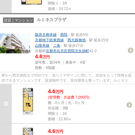
間取り：1R
面積：24.72㎡
ルミネスプラザ
賃貸｜マンション
阪急京都本線
「
西院
」駅 徒歩5分
京都地下鉄東西線
「
西大路御池
」駅 徒歩15分
山陰本線
「
二条
」駅 徒歩27分
京都府
京都市右京区
西院北矢掛町
41-2
4.6
万円
築年数：築34年 ｜募集中：
4室
階数：6階建
家から西京病院まで50mです。造りとデザインに関して、自信をもって情報を提
供できるマンションです。賃貸物件です。室内環境も整っています。ルミネスプ
ラザの詳しい情報。阪急京都本...
4.6
万
円
(管理費・共益費 7,000円)
敷：0ヶ月｜礼：0ヶ月
所在階：3階
間取り：1K
面積：21.60㎡
4.6
万
円