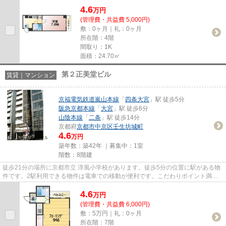
4.6
万
円
(管理費・共益費 5,000円)
敷：0ヶ月｜礼：0ヶ月
所在階：4階
間取り：1K
面積：24.70㎡
第２正美堂ビル
賃貸｜マンション
京福電気鉄道嵐山本線
「
四条大宮
」駅 徒歩5分
阪急京都本線
「
大宮
」駅 徒歩6分
山陰本線
「
二条
」駅 徒歩14分
京都府
京都市中京区
壬生坊城町
4.6
万円
築年数：築42年 ｜募集中：
1室
階数：8階建
徒歩21分の場所に京都市立 淳風小学校があります。徒歩5分の位置に駅がある物
件です。2駅利用できる物件は電車での移動が便利です。こだわりポイント満載
の第2正美堂ビル。京福電気鉄...
4.6
万
円
(管理費・共益費 6,000円)
敷：5万円｜礼：0ヶ月
所在階：7階