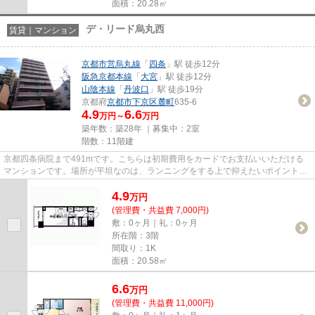
面積：20.28㎡
デ・リード烏丸西
賃貸｜マンション
京都市営烏丸線
「
四条
」駅 徒歩12分
阪急京都本線
「
大宮
」駅 徒歩12分
山陰本線
「
丹波口
」駅 徒歩19分
京都府
京都市下京区
麓町
635-6
4.9
6.6
万円～
万円
築年数：築28年 ｜募集中：
2室
階数：11階建
京都四条病院まで491mです。こちらは初期費用をカードでお支払いいただける
マンションです。場所が平坦なのは、ランニングをする上で抑えたいポイントで
すね。「デ・リード烏丸西」の...
4.9
万
円
(管理費・共益費 7,000円)
敷：0ヶ月｜礼：0ヶ月
所在階：3階
間取り：1K
面積：20.58㎡
6.6
万
円
(管理費・共益費 11,000円)