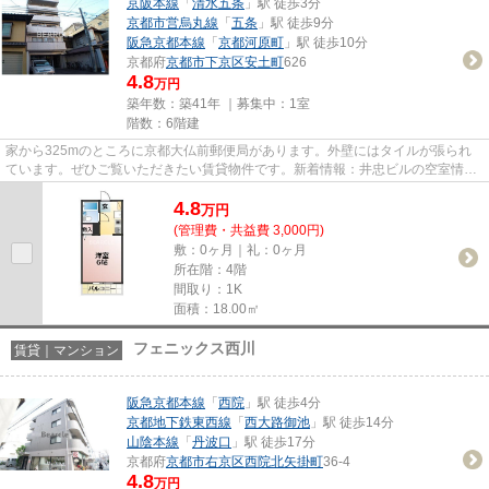
京阪本線
「
清水五条
」駅 徒歩3分
京都市営烏丸線
「
五条
」駅 徒歩9分
阪急京都本線
「
京都河原町
」駅 徒歩10分
京都府
京都市下京区
安土町
626
4.8
万円
築年数：築41年 ｜募集中：
1室
階数：6階建
家から325mのところに京都大仏前郵便局があります。外壁にはタイルが張られ
ています。ぜひご覧いただきたい賃貸物件です。新着情報：井忠ビルの空室情報
ならコチラ。賃貸情報をスムー...
4.8
万
円
(管理費・共益費 3,000円)
敷：0ヶ月｜礼：0ヶ月
所在階：4階
間取り：1K
面積：18.00㎡
フェニックス西川
賃貸｜マンション
阪急京都本線
「
西院
」駅 徒歩4分
京都地下鉄東西線
「
西大路御池
」駅 徒歩14分
山陰本線
「
丹波口
」駅 徒歩17分
京都府
京都市右京区
西院北矢掛町
36-4
4.8
万円