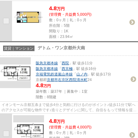
スが可能です。新着情報：高辻...
4.8
万
円
(管理費・共益費 5,000円)
敷：0ヶ月｜礼：0ヶ月
所在階：5階
間取り：1K
面積：23.94㎡
デトム・ワン京都外大南
賃貸｜マンション
阪急京都本線
「
西院
」駅 徒歩11分
阪急京都本線
「
西京極
」駅 徒歩16分
京福電気鉄道嵐山本線
「
山ノ内
」駅 徒歩17分
京都府
京都市右京区
西院清水町
24
4.8
万円
築年数：築37年 ｜募集中：
1室
階数：8階建
イオンモール京都五条まで徒歩4分と気軽に行けるのがポイント♪徒歩11分で駅へ
のアクセスが可能な物件です♪造りとデザインに関して、自信をもって情報を提供
できるマンションです♪「デ...
4.8
万
円
(管理費・共益費 4,000円)
敷：0ヶ月｜礼：0ヶ月