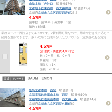
山陰本線
「
丹波口
」駅 徒歩17分
京都地下鉄東西線
「
西大路御池
」駅 徒歩19分
京都府
京都市右京区
西院西寿町
25-2
4.5
万円
築年数：築31年 ｜募集中：
1室
階数：6階建
業務スーパー西院店まで476mです。2駅利用可能なので、用途や行き先に応じて
経路を選択できます。多くの方にご好評をいただいている、清潔感のある賃貸物
件です。新着情報：ミモザ館の...
4.5
万
円
(管理費・共益費 4,000円)
敷：0ヶ月｜礼：0ヶ月
所在階：6階
間取り：1K
面積：20.00㎡
BAUM EMON
賃貸｜アパート
阪急京都本線
「
西院
」駅 徒歩8分
京福電気鉄道嵐山本線
「
西院
」駅 徒歩10分
京福電気鉄道嵐山本線
「
西大路三条
」駅 徒歩14分
京都府
京都市右京区
西院久田町
69
4.5
万円