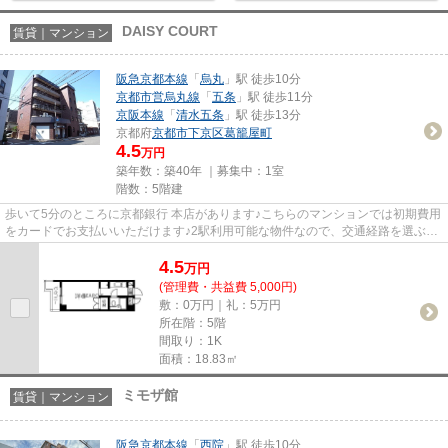
DAISY COURT
賃貸｜マンション
阪急京都本線
「
烏丸
」駅 徒歩10分
京都市営烏丸線
「
五条
」駅 徒歩11分
京阪本線
「
清水五条
」駅 徒歩13分
京都府
京都市下京区
葛籠屋町
4.5
万円
築年数：築40年 ｜募集中：
1室
階数：5階建
歩いて5分のところに京都銀行 本店があります♪こちらのマンションでは初期費用
をカードでお支払いいただけます♪2駅利用可能な物件なので、交通経路を選ぶこ
とができます♪「DAISY COURT...
4.5
万
円
(管理費・共益費 5,000円)
敷：0万円｜礼：5万円
所在階：5階
間取り：1K
面積：18.83㎡
ミモザ館
賃貸｜マンション
阪急京都本線
「
西院
」駅 徒歩10分