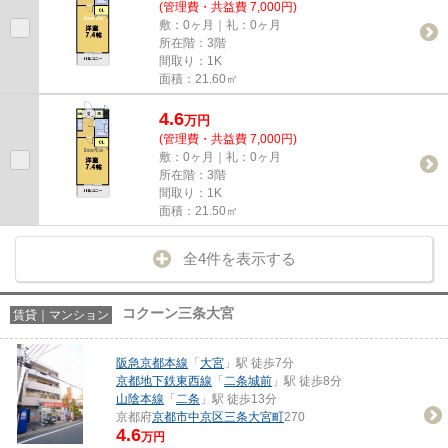
(管理費・共益費 7,000円)
敷：0ヶ月｜礼：0ヶ月
所在階：3階
間取り：1K
面積：21.60㎡
4.6
万
円
(管理費・共益費 7,000円)
敷：0ヶ月｜礼：0ヶ月
所在階：3階
間取り：1K
面積：21.50㎡
全4件を表示する
コクーン三条大宮
賃貸｜マンション
阪急京都本線
「
大宮
」駅 徒歩7分
京都地下鉄東西線
「
二条城前
」駅 徒歩8分
山陰本線
「
二条
」駅 徒歩13分
京都府
京都市中京区
三条大宮町
270
4.6
万円