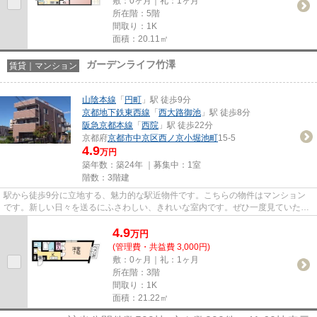
敷：0ヶ月｜礼：1ヶ月
所在階：5階
間取り：1K
面積：20.11㎡
ガーデンライフ竹澤
賃貸｜マンション
山陰本線
「
円町
」駅 徒歩9分
京都地下鉄東西線
「
西大路御池
」駅 徒歩8分
阪急京都本線
「
西院
」駅 徒歩22分
京都府
京都市中京区
西ノ京小堀池町
15-5
4.9
万円
築年数：築24年 ｜募集中：
1室
階数：3階建
駅から徒歩9分に立地する、魅力的な駅近物件です。こちらの物件はマンション
です。新しい日々を送るにふさわしい、きれいな室内です。ぜひ一度見ていただ
きたい、「ガーデンライフ竹澤...
4.9
万
円
(管理費・共益費 3,000円)
敷：0ヶ月｜礼：1ヶ月
所在階：3階
間取り：1K
面積：21.22㎡