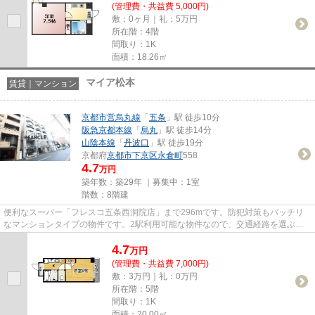
(管理費・共益費 5,000円)
敷：0ヶ月｜礼：5万円
所在階：4階
間取り：1K
面積：18.26㎡
マイア松本
賃貸｜マンション
京都市営烏丸線
「
五条
」駅 徒歩10分
阪急京都本線
「
烏丸
」駅 徒歩14分
山陰本線
「
丹波口
」駅 徒歩19分
京都府
京都市下京区
永倉町
558
4.7
万円
築年数：築29年 ｜募集中：
1室
階数：8階建
便利なスーパー「フレスコ五条西洞院店」まで296mです。防犯対策もバッチリ
なマンションタイプの物件です。2駅利用可能な物件なので、交通経路を選ぶこ
とができます。「マイア松本」の...
4.7
万
円
(管理費・共益費 7,000円)
敷：3万円｜礼：0万円
所在階：5階
間取り：1K
面積：20.00㎡