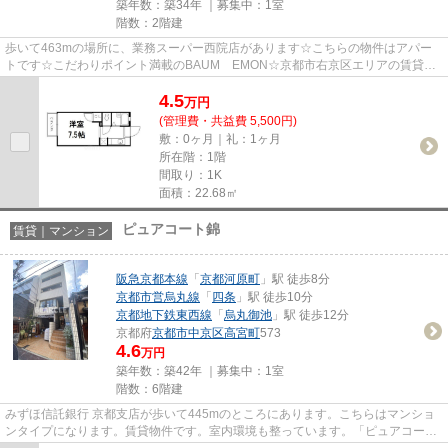
築年数：築34年 ｜募集中：
1室
階数：2階建
歩いて463mの場所に、業務スーパー西院店があります☆こちらの物件はアパー
トです☆こだわりポイント満載のBAUM EMON☆京都市右京区エリアの賃貸物
件も多数ご紹介しております！ベアクル...
4.5
万
円
(管理費・共益費 5,500円)
敷：0ヶ月｜礼：1ヶ月
所在階：1階
間取り：1K
面積：22.68㎡
ピュアコート錦
賃貸｜マンション
阪急京都本線
「
京都河原町
」駅 徒歩8分
京都市営烏丸線
「
四条
」駅 徒歩10分
京都地下鉄東西線
「
烏丸御池
」駅 徒歩12分
京都府
京都市中京区
高宮町
573
4.6
万円
築年数：築42年 ｜募集中：
1室
階数：6階建
みずほ信託銀行 京都支店が歩いて445mのところにあります。こちらはマンショ
ンタイプになります。賃貸物件です。室内環境も整っています。「ピュアコート
錦」の物件情報をお探しならお...