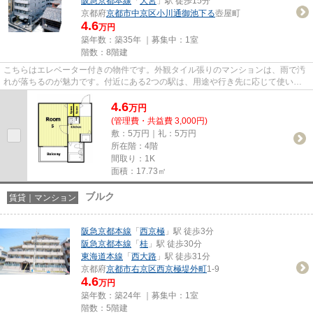
阪急京都本線
「
大宮
」駅 徒歩15分
京都府
京都市中京区
小川通御池下る
壺屋町
4.6
万円
築年数：築35年 ｜募集中：
1室
階数：8階建
こちらはエレベーター付きの物件です。外観タイル張りのマンションは、雨で汚
れが落ちるのが魅力です。付近にある2つの駅は、用途や行き先に応じて使い分
けることができます。当社イチ...
4.6
万
円
(管理費・共益費 3,000円)
敷：5万円｜礼：5万円
所在階：4階
間取り：1K
面積：17.73㎡
ブルク
賃貸｜マンション
阪急京都本線
「
西京極
」駅 徒歩3分
阪急京都本線
「
桂
」駅 徒歩30分
東海道本線
「
西大路
」駅 徒歩31分
京都府
京都市右京区
西京極堤外町
1-9
4.6
万円
築年数：築24年 ｜募集中：
1室
階数：5階建