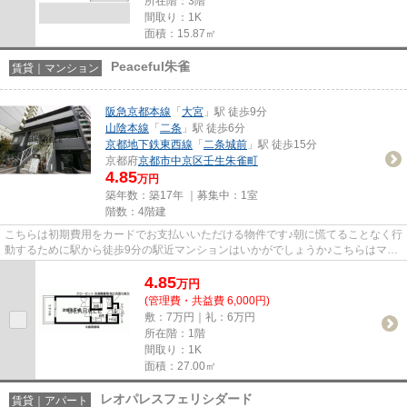
所在階：3階
間取り：1K
面積：15.87㎡
Peaceful朱雀
賃貸｜マンション
阪急京都本線
「
大宮
」駅 徒歩9分
山陰本線
「
二条
」駅 徒歩6分
京都地下鉄東西線
「
二条城前
」駅 徒歩15分
京都府
京都市中京区
壬生朱雀町
4.85
万円
築年数：築17年 ｜募集中：
1室
階数：4階建
こちらは初期費用をカードでお支払いいただける物件です♪朝に慌てることなく行
動するために駅から徒歩9分の駅近マンションはいかがでしょうか♪こちらはマン
ションタイプになります♪気...
4.85
万
円
(管理費・共益費 6,000円)
敷：7万円｜礼：6万円
所在階：1階
間取り：1K
面積：27.00㎡
レオパレスフェリシダード
賃貸｜アパート