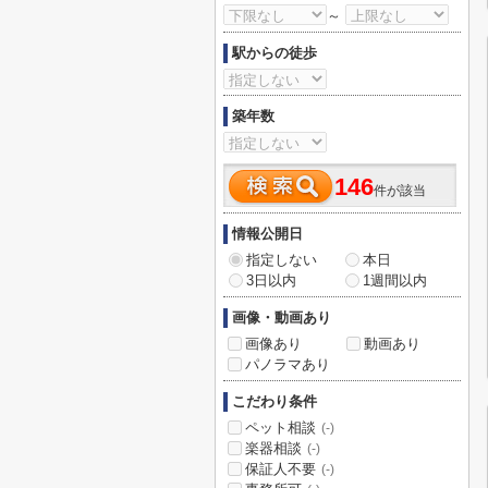
～
駅からの徒歩
築年数
146
件が該当
情報公開日
指定しない
本日
3日以内
1週間以内
画像・動画あり
画像あり
動画あり
パノラマあり
こだわり条件
ペット相談
(-)
楽器相談
(-)
保証人不要
(-)