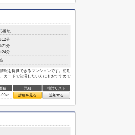
町
6番地
歩12分
歩21分
歩24分
造
情報を提供できるマンションです。初期
、カードで決済したい方にもおすすめで
面積
詳細
検討リスト
3.00㎡
詳細を見る
追加する
４