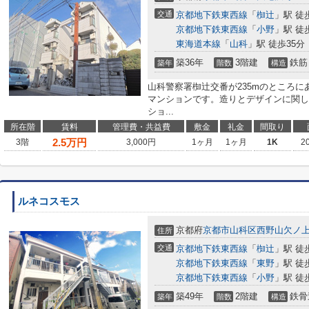
交通
京都地下鉄東西線
「
椥辻
」駅 徒
京都地下鉄東西線
「
小野
」駅 徒
東海道本線
「
山科
」駅 徒歩35分
築36年
3階建
鉄筋
築年
階数
構造
山科警察署椥辻交番が235mのところに
マンションです。造りとデザインに関し
ショ...
所在階
賃料
管理費・共益費
敷金
礼金
間取り
2.5
万円
3階
3,000円
1ヶ月
1ヶ月
1K
2
ルネコスモス
京都府
京都市山科区
西野山欠ノ
住所
交通
京都地下鉄東西線
「
椥辻
」駅 徒
京都地下鉄東西線
「
東野
」駅 徒
京都地下鉄東西線
「
小野
」駅 徒
築49年
2階建
鉄骨
築年
階数
構造