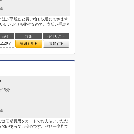
分
造
☆道が平坦だと買い物も快適にできます
いいただける物件なので、支払い手続き
面積
詳細
検討リスト
12.29㎡
詳細を見る
追加する
2
歩13分
造
件では初期費用をカードでお支払いいただ
荷物があっても安心です。ぜひ一度見て