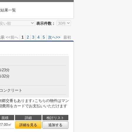
索結果一覧
表示件数：
表示
<<前へ
1
2
3
4
5
次へ>>
最初
歩23分
歩32分
コンクリート
山南郷交番もあります♪こちらの物件はマン
期費用をカードでお支払いいただけます
面積
詳細
検討リスト
27.00㎡
詳細を見る
追加する