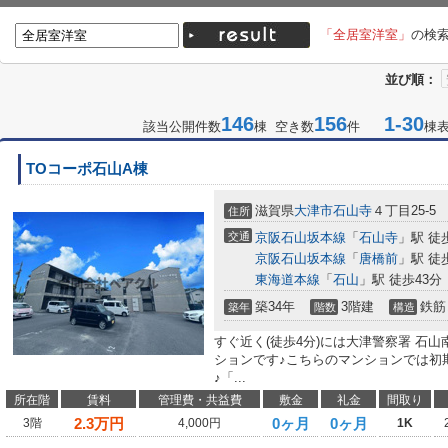
「全居室洋室」
の検
並び順：
146
156
1-30
該当公開件数
棟 空き数
件
棟
TOコーポ石山A棟
滋賀県
大津市
石山寺
４丁目25-5
住所
交通
京阪石山坂本線
「
石山寺
」駅 徒
京阪石山坂本線
「
唐橋前
」駅 徒
東海道本線
「
石山
」駅 徒歩43分
築34年
3階建
鉄筋
築年
階数
構造
すぐ近く(徒歩4分)には大津警察署 石
ションです♪こちらのマンションでは初
♪「...
所在階
賃料
管理費・共益費
敷金
礼金
間取り
2.3
万円
0ヶ月
0ヶ月
3階
4,000円
1K