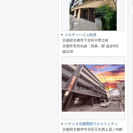
メロディハイム松原
京都府京都市下京区中野之町
京都市営烏丸線「四条」駅 徒歩9分
築32年
ベラジオ京都西院ウエストシティ
京都府京都市中京区壬生西土居ノ内町