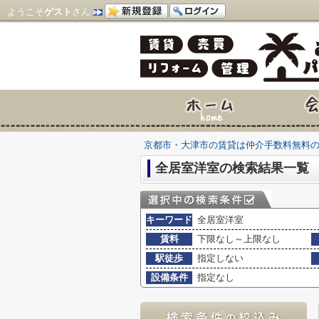
ようこそ
ゲスト
さん
京都市・大津市の賃貸は仲介手数料無料
全居室洋室の検索結果一覧
キーワード
全居室洋室
賃料
下限なし～上限なし
駅徒歩
指定しない
設備条件
指定なし