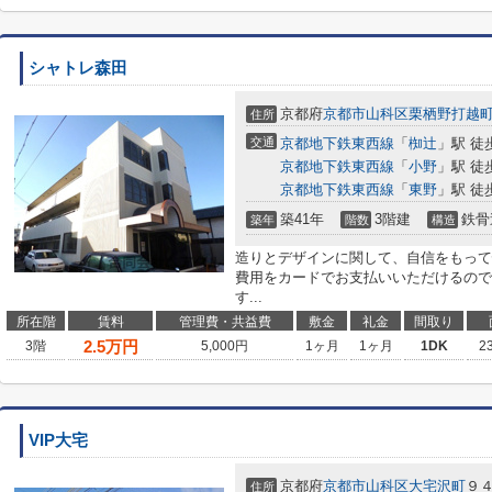
シャトレ森田
京都府
京都市山科区
栗栖野打越
住所
交通
京都地下鉄東西線
「
椥辻
」駅 徒
京都地下鉄東西線
「
小野
」駅 徒
京都地下鉄東西線
「
東野
」駅 徒
築41年
3階建
鉄骨
築年
階数
構造
造りとデザインに関して、自信をもって
費用をカードでお支払いいただけるので
す...
所在階
賃料
管理費・共益費
敷金
礼金
間取り
2.5
万円
3階
5,000円
1ヶ月
1ヶ月
1DK
2
VIP大宅
京都府
京都市山科区
大宅沢町
９
住所