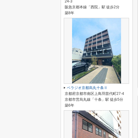
24-3
阪急京都本線「西院」駅 徒歩2分
築8年
ベラジオ京都烏丸十条Ⅱ
京都府京都市南区上鳥羽苗代町27-4
京都市営烏丸線「十条」駅 徒歩5分
築6年