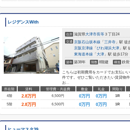
レジデンスWith
滋賀県
大津市
長等
３丁目24
住所
交通
京阪石山坂本線
「
三井寺
」駅 徒
京阪京津線
「
びわ湖浜大津
」駅 
東海道本線
「
大津
」駅 徒歩17分
築38年
8階建
鉄骨
築年
階数
構造
こちらは初期費用をカードでお支払いい
件です。ぜひご覧いただきたい賃貸物件で
お...
所在階
賃料
管理費・共益費
敷金
礼金
間取り
2.8
万円
0万円
0万円
4階
6,500円
1R
2.8
万円
0万円
0万円
5階
6,500円
1R
ヒューマスタ39