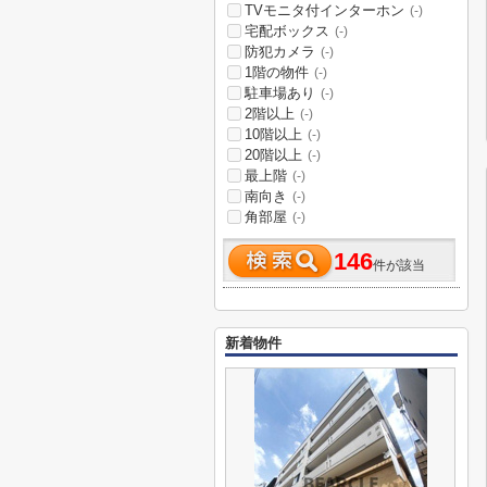
TVモニタ付インターホン
(-)
宅配ボックス
(-)
防犯カメラ
(-)
1階の物件
(-)
駐車場あり
(-)
2階以上
(-)
10階以上
(-)
20階以上
(-)
最上階
(-)
南向き
(-)
角部屋
(-)
146
件が該当
新着物件