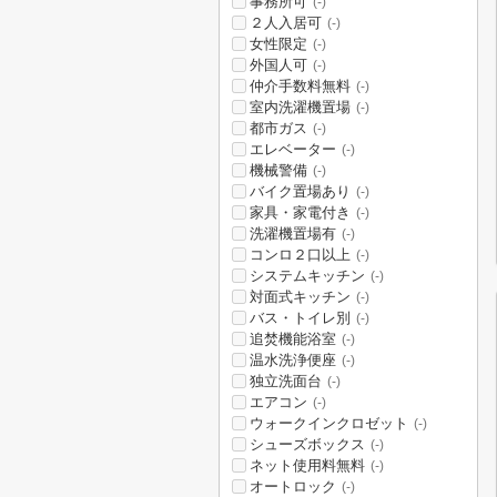
事務所可
(-)
２人入居可
(-)
女性限定
(-)
外国人可
(-)
仲介手数料無料
(-)
室内洗濯機置場
(-)
都市ガス
(-)
エレベーター
(-)
機械警備
(-)
バイク置場あり
(-)
家具・家電付き
(-)
洗濯機置場有
(-)
コンロ２口以上
(-)
システムキッチン
(-)
対面式キッチン
(-)
バス・トイレ別
(-)
追焚機能浴室
(-)
温水洗浄便座
(-)
独立洗面台
(-)
エアコン
(-)
ウォークインクロゼット
(-)
シューズボックス
(-)
ネット使用料無料
(-)
オートロック
(-)