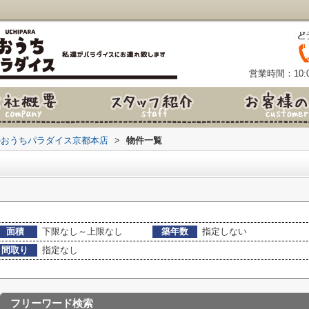
営業時間：10:0
のおうちパラダイス京都本店
>
物件一覧
面積
下限なし～上限なし
築年数
指定しない
間取り
指定なし
フリーワード検索