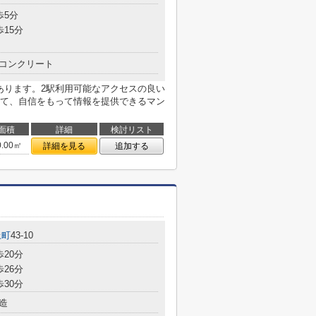
歩5分
歩15分
コンクリート
あります。2駅利用可能なアクセスの良い
て、自信をもって情報を提供できるマン
面積
詳細
検討リスト
0.00㎡
詳細を見る
追加する
上町
43-10
歩20分
歩26分
歩30分
造