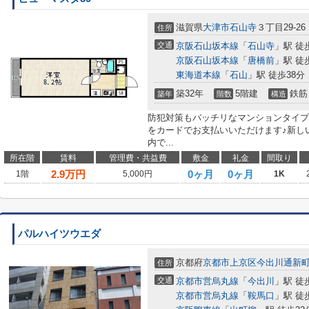
滋賀県
大津市
石山寺
３丁目29-26
住所
交通
京阪石山坂本線
「
石山寺
」駅 徒
京阪石山坂本線
「
唐橋前
」駅 徒
東海道本線
「
石山
」駅 徒歩38分
築32年
5階建
鉄筋
築年
階数
構造
防犯対策もバッチリなマンションタイプ
をカードでお支払いいただけます♪新し
内で...
所在階
賃料
管理費・共益費
敷金
礼金
間取り
2.9
万円
0ヶ月
0ヶ月
1階
5,000円
1K
パルハイツウエダ
京都府
京都市上京区
今出川通新
住所
交通
京都市営烏丸線
「
今出川
」駅 徒
京都市営烏丸線
「
鞍馬口
」駅 徒