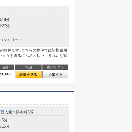
歩18分
歩27分
コンクリート
の物件です♪こちらの物件では初期費用
い日々を送るにふさわしい、きれいな室
面積
詳細
検討リスト
20.00㎡
詳細を見る
追加する
町西入
元本満寺町307
歩5分
歩15分