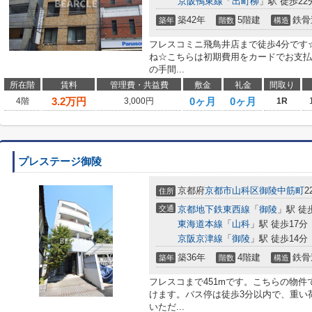
京阪鴨東線
「
出町柳
」駅 徒歩22
築42年
5階建
鉄骨
築年
階数
構造
フレスコミニ飛鳥井店まで徒歩4分です
ね☆こちらは初期費用をカードでお支払
の手間...
所在階
賃料
管理費・共益費
敷金
礼金
間取り
3.2
万円
0ヶ月
0ヶ月
4階
3,000円
1R
プレステージ御陵
京都府
京都市山科区
御陵中筋町
2
住所
交通
京都地下鉄東西線
「
御陵
」駅 徒
東海道本線
「
山科
」駅 徒歩17分
京阪京津線
「
御陵
」駅 徒歩14分
築36年
4階建
鉄骨
築年
階数
構造
フレスコまで451mです。こちらの物
けます。バス停は徒歩3分以内で、重い
いただ...