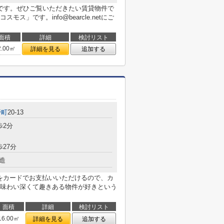
です。ぜひご覧いただきたい賃貸物件で
」です。info@bearcle.netにご
面積
詳細
検討リスト
2.00㎡
詳細を見る
追加する
野町
20-13
歩2分
歩27分
造
用をカードでお支払いいただけるので、カ
味わい深くて趣きある物件が好きという
面積
詳細
検討リスト
16.00㎡
詳細を見る
追加する