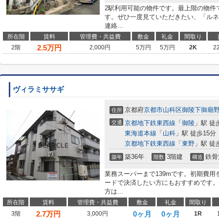
2駅利用可能の物件です。最上階の物件
す。ぜひ一度見ていただきたい、「ルネコスモス
連絡...
所在階
賃料
管理費・共益費
敷金
礼金
間取り
2.5
万円
2階
2,000円
5万円
5万円
2K
2
ヴィラミササギ
京都府
京都市山科区
御陵下御廟
住所
交通
京都地下鉄東西線
「
御陵
」駅 徒
東海道本線
「
山科
」駅 徒歩15分
京都地下鉄東西線
「
東野
」駅 徒
築36年
3階建
鉄骨
築年
階数
構造
業務スーパーまで139mです。初期費
ードで決済したい方にもおすすめです。
方は...
所在階
賃料
管理費・共益費
敷金
礼金
間取り
2.7
万円
0ヶ月
0ヶ月
3階
3,000円
1R