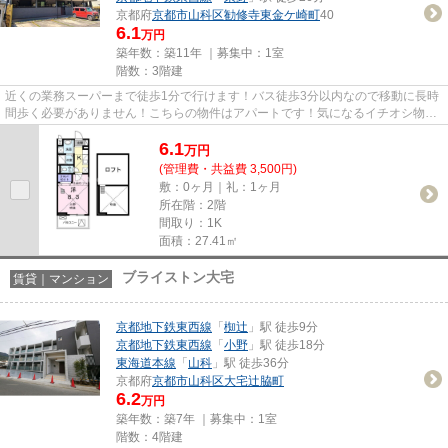
京都府
京都市山科区
勧修寺東金ケ崎町
40
6.1
万円
築年数：築11年 ｜募集中：
1室
階数：3階建
近くの業務スーパーまで徒歩1分で行けます！バス徒歩3分以内なので移動に長時
間歩く必要がありません！こちらの物件はアパートです！気になるイチオシ物件
情報：「ボヌール アヴニール...
6.1
万
円
(管理費・共益費 3,500円)
敷：0ヶ月｜礼：1ヶ月
所在階：2階
間取り：1K
面積：27.41㎡
ブライストン大宅
賃貸｜マンション
京都地下鉄東西線
「
椥辻
」駅 徒歩9分
京都地下鉄東西線
「
小野
」駅 徒歩18分
東海道本線
「
山科
」駅 徒歩36分
京都府
京都市山科区
大宅辻脇町
6.2
万円
築年数：築7年 ｜募集中：
1室
階数：4階建