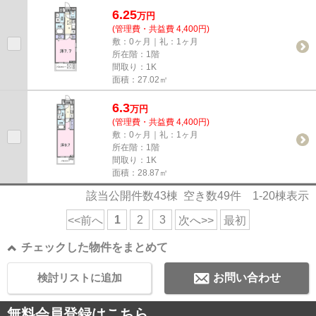
ていただきたい、「アビィ ...
6.25
万
円
(管理費・共益費 4,400円)
敷：0ヶ月｜礼：1ヶ月
所在階：1階
間取り：1K
面積：27.02㎡
6.3
万
円
(管理費・共益費 4,400円)
敷：0ヶ月｜礼：1ヶ月
所在階：1階
間取り：1K
面積：28.87㎡
該当公開件数
43
棟 空き数
49
件
1-20
棟表示
1
2
3
<<前へ
次へ>>
最初
チェックした物件をまとめて
検討リストに追加
お問い合わせ
無料会員登録はこちら