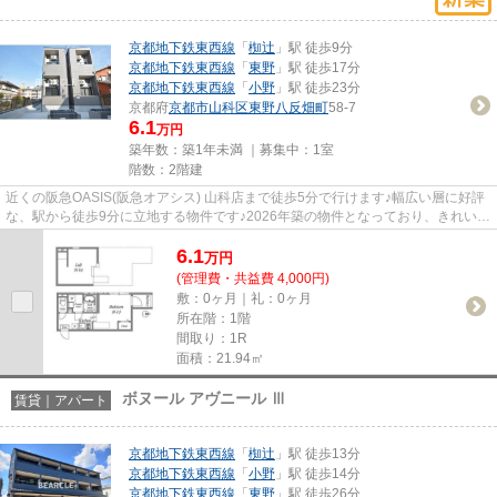
京都地下鉄東西線
「
椥辻
」駅 徒歩9分
京都地下鉄東西線
「
東野
」駅 徒歩17分
京都地下鉄東西線
「
小野
」駅 徒歩23分
京都府
京都市山科区
東野八反畑町
58-7
6.1
万円
築年数：築1年未満 ｜募集中：
1室
階数：2階建
近くの阪急OASIS(阪急オアシス) 山科店まで徒歩5分で行けます♪幅広い層に好評
な、駅から徒歩9分に立地する物件です♪2026年築の物件となっており、きれいな
室内が魅力です♪気になるイチ...
6.1
万
円
(管理費・共益費 4,000円)
敷：0ヶ月｜礼：0ヶ月
所在階：1階
間取り：1R
面積：21.94㎡
ボヌール アヴニール Ⅲ
賃貸｜アパート
京都地下鉄東西線
「
椥辻
」駅 徒歩13分
京都地下鉄東西線
「
小野
」駅 徒歩14分
京都地下鉄東西線
「
東野
」駅 徒歩26分