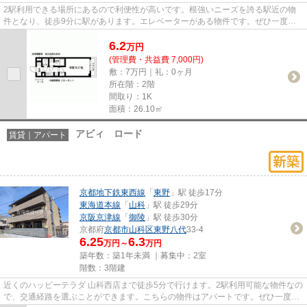
2駅利用できる場所にあるので利便性が高いです。根強いニーズを誇る駅近の物
件となり、徒歩9分に駅があります。エレベーターがある物件です。ぜひ一度見
ていただきたい、「ブライスト...
6.2
万
円
(管理費・共益費 7,000円)
敷：7万円｜礼：0ヶ月
所在階：2階
間取り：1K
面積：26.10㎡
アビィ ロード
賃貸｜アパート
京都地下鉄東西線
「
東野
」駅 徒歩17分
東海道本線
「
山科
」駅 徒歩29分
京阪京津線
「
御陵
」駅 徒歩30分
京都府
京都市山科区
東野八代
33-4
6.25
6.3
万円～
万円
築年数：築1年未満 ｜募集中：
2室
階数：3階建
近くのハッピーテラダ 山科西店まで徒歩5分で行けます。2駅利用可能な物件なの
で、交通経路を選ぶことができます。こちらの物件はアパートです。ぜひ一度見