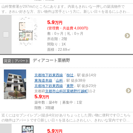
山科警察署が297mのところにあります。内装もきれいな一押しの築浅物件で
す。きれい好きな方、古い物件は苦手という方に。新しい日々を送るにふさわし
い、きれいな室内です。当社イチ...
5.9
万
円
(管理費・共益費 4,000円)
敷：0ヶ月｜礼：0ヶ月
所在階：2階
間取り：1K
面積：22.69㎡
ディアコート栗栖野
賃貸｜アパート
京都地下鉄東西線
「
椥辻
」駅 徒歩14分
東海道本線
「
山科
」駅 徒歩38分
京都地下鉄東西線
「
東野
」駅 徒歩23分
京都府
京都市山科区
栗栖野打越町
11-2
5.9
万円
築年数：築4年 ｜募集中：
1室
階数：3階建
近くにはセブンイレブン(徒歩4分)がありちょっとした買い物に便利です◎こちら
の物件はアパートです◎新しい日々を送るにふさわしい、きれいな室内です◎こ
だわりポイント満載のディアコ...
5.9
万
円