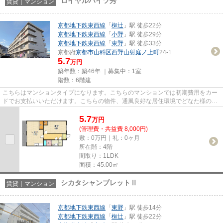
ロイヤルハイツ秀
賃貸｜マンション
京都地下鉄東西線
「
椥辻
」駅 徒歩22分
京都地下鉄東西線
「
小野
」駅 徒歩29分
京都地下鉄東西線
「
東野
」駅 徒歩33分
京都府
京都市山科区
西野山射庭ノ上町
24-1
5.7
万円
築年数：築46年 ｜募集中：
1室
階数：6階建
こちらはマンションタイプになります。こちらのマンションでは初期費用をカー
ドでお支払いいただけます。こちらの物件、通風良好な居住環境でどなた様の健
康にも良いおすすめのマンシ...
5.7
万
円
(管理費・共益費 8,000円)
敷：0万円｜礼：0ヶ月
所在階：4階
間取り：1LDK
面積：45.00㎡
シカタシャンブレットⅡ
賃貸｜マンション
京都地下鉄東西線
「
東野
」駅 徒歩14分
京都地下鉄東西線
「
椥辻
」駅 徒歩22分