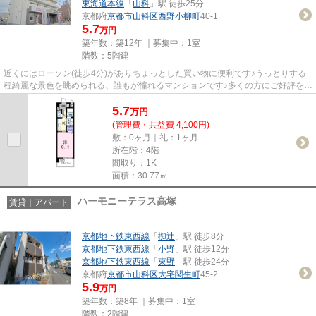
東海道本線
「
山科
」駅 徒歩25分
京都府
京都市山科区
西野小柳町
40-1
5.7
万円
築年数：築12年 ｜募集中：
1室
階数：5階建
近くにはローソン(徒歩4分)がありちょっとした買い物に便利です♪うっとりする
程綺麗な景色を眺められる、誰もが憧れるマンションです♪多くの方にご好評をい
ただいている、清潔感のある...
5.7
万
円
(管理費・共益費 4,100円)
敷：0ヶ月｜礼：1ヶ月
所在階：4階
間取り：1K
面積：30.77㎡
ハーモニーテラス高塚
賃貸｜アパート
京都地下鉄東西線
「
椥辻
」駅 徒歩8分
京都地下鉄東西線
「
小野
」駅 徒歩12分
京都地下鉄東西線
「
東野
」駅 徒歩24分
京都府
京都市山科区
大宅関生町
45-2
5.9
万円
築年数：築8年 ｜募集中：
1室
階数：2階建