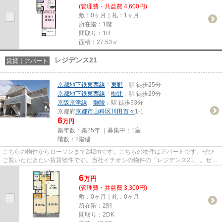
(管理費・共益費 4,600円)
敷：0ヶ月｜礼：1ヶ月
所在階：1階
間取り：1R
面積：27.53㎡
レジデンス21
賃貸｜アパート
京都地下鉄東西線
「
東野
」駅 徒歩25分
京都地下鉄東西線
「
椥辻
」駅 徒歩29分
京阪京津線
「
御陵
」駅 徒歩33分
京都府
京都市山科区
川田百々
1-1
6
万円
築年数：築25年 ｜募集中：
1室
階数：2階建
こちらの物件からローソンまで242mです。こちらの物件はアパートです。ぜひ
ご覧いただきたい賃貸物件です。当社イチオシの物件の「レジデンス21」。ぜひ
一度ご覧ください。物件探しな...
6
万
円
(管理費・共益費 3,300円)
敷：0ヶ月｜礼：0ヶ月
所在階：2階
間取り：2DK