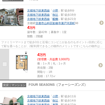
京都地下鉄東西線
「
小野
」駅 徒歩8分
京都地下鉄東西線
「
椥辻
」駅 徒歩16分
京都地下鉄東西線
「
醍醐
」駅 徒歩21分
京都府
京都市山科区
勧修寺瀬戸河原町
98
4
万円
築年数：築42年 ｜募集中：
1室
階数：2階建
ファミリーマートまで徒歩3分と近場にコンビニがあるのもポイント♪目的に応じ
て駅を選べることが、2駅利用できるこの物件のメリットです♪こちらの物件はア
パートです♪「ロカ勧修」の物...
4
万
円
(管理費・共益費 3,000円)
敷：1ヶ月｜礼：1ヶ月
所在階：2階
間取り：1R
面積：17.72㎡
FOUR SEASONS（フォーシーズンズ）
賃貸｜マンション
京都地下鉄東西線
「
小野
」駅 徒歩11分
京都地下鉄東西線
「
椥辻
」駅 徒歩14分
京都地下鉄東西線
「
東野
」駅 徒歩27分