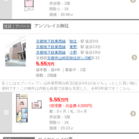
所在階：1階
間取り：1K
面積：30.66㎡
アンソレイエ椥辻
賃貸｜アパート
京都地下鉄東西線
「
椥辻
」駅 徒歩5分
京都地下鉄東西線
「
東野
」駅 徒歩13分
京都地下鉄東西線
「
小野
」駅 徒歩19分
京都府
京都市山科区
椥辻封シ川町
8-15
5.55
万円
築年数：築4年 ｜募集中：
1室
階数：2階建
近くにはセブンイレブン 山科東野舞台町店(徒歩4分)がありちょっとした買い物に
便利です！この物件は内観も綺麗で設備も充実した、令和3年築です！こちらの
物件はアパートです！当社イ...
5.55
万
円
(管理費・共益費 4,000円)
敷：0ヶ月｜礼：0ヶ月
所在階：1階
間取り：1K
面積：20.22㎡