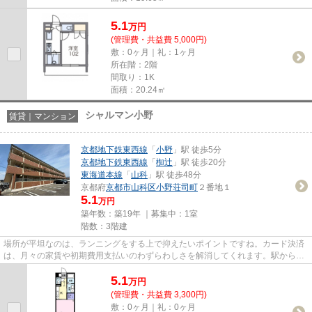
5.1
万
円
(管理費・共益費 5,000円)
敷：0ヶ月｜礼：1ヶ月
所在階：2階
間取り：1K
面積：20.24㎡
シャルマン小野
賃貸｜マンション
京都地下鉄東西線
「
小野
」駅 徒歩5分
京都地下鉄東西線
「
椥辻
」駅 徒歩20分
東海道本線
「
山科
」駅 徒歩48分
京都府
京都市山科区
小野荘司町
２番地１
5.1
万円
築年数：築19年 ｜募集中：
1室
階数：3階建
場所が平坦なのは、ランニングをする上で抑えたいポイントですね。カード決済
は、月々の家賃や初期費用支払いのわずらわしさを解消してくれます。駅から徒
歩5分というアクセス良好な駅...
5.1
万
円
(管理費・共益費 3,300円)
敷：0ヶ月｜礼：0ヶ月