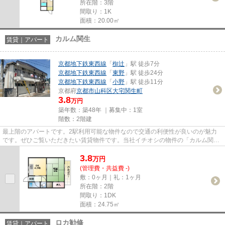
所在階：3階
間取り：1K
面積：20.00㎡
カルム関生
賃貸｜アパート
京都地下鉄東西線
「
椥辻
」駅 徒歩7分
京都地下鉄東西線
「
東野
」駅 徒歩24分
京都地下鉄東西線
「
小野
」駅 徒歩11分
京都府
京都市山科区
大宅関生町
3.8
万円
築年数：築48年 ｜募集中：
1室
階数：2階建
最上階のアパートです。2駅利用可能な物件なので交通の利便性が良いのが魅力
です。ぜひご覧いただきたい賃貸物件です。当社イチオシの物件の「カルム関
生」。ぜひ一度ご覧ください。京...
3.8
万
円
(管理費・共益費 -)
敷：0ヶ月｜礼：1ヶ月
所在階：2階
間取り：1DK
面積：24.75㎡
ロカ勧修
賃貸｜アパート