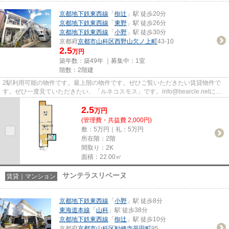
京都地下鉄東西線
「
椥辻
」駅 徒歩20分
京都地下鉄東西線
「
東野
」駅 徒歩26分
京都地下鉄東西線
「
小野
」駅 徒歩30分
京都府
京都市山科区
西野山欠ノ上町
43-10
2.5
万円
築年数：築49年 ｜募集中：
1室
階数：2階建
2駅利用可能の物件です。最上階の物件です。ぜひご覧いただきたい賃貸物件で
す。ぜひ一度見ていただきたい、「ルネコスモス」です。info@bearcle.netにご
連絡いただければ、不動産情報...
2.5
万
円
(管理費・共益費 2,000円)
敷：5万円｜礼：5万円
所在階：2階
間取り：2K
面積：22.00㎡
サンテラスリベーヌ
賃貸｜マンション
京都地下鉄東西線
「
小野
」駅 徒歩8分
東海道本線
「
山科
」駅 徒歩38分
京都地下鉄東西線
「
椥辻
」駅 徒歩10分
京都府
京都市山科区
勧修寺平田町
95