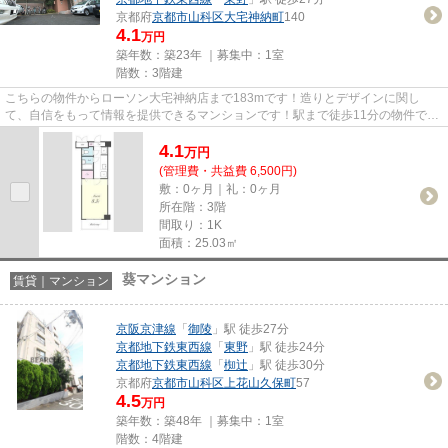
京都府
京都市山科区
大宅神納町
140
4.1
万円
築年数：築23年 ｜募集中：
1室
階数：3階建
こちらの物件からローソン大宅神納店まで183mです！造りとデザインに関し
て、自信をもって情報を提供できるマンションです！駅まで徒歩11分の物件で
す！「FOUR SEASONS(フォーシーズン...
4.1
万
円
(管理費・共益費 6,500円)
敷：0ヶ月｜礼：0ヶ月
所在階：3階
間取り：1K
面積：25.03㎡
葵マンション
賃貸｜マンション
京阪京津線
「
御陵
」駅 徒歩27分
京都地下鉄東西線
「
東野
」駅 徒歩24分
京都地下鉄東西線
「
椥辻
」駅 徒歩30分
京都府
京都市山科区
上花山久保町
57
4.5
万円
築年数：築48年 ｜募集中：
1室
階数：4階建