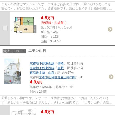
こちらの物件はマンションです。バス停は徒歩3分以内で、重い荷物があっても
安心です。ぜひご覧いただきたい賃貸物件です。気になるイチオシ物件情報：
「葵マンション」。京都市山科区...
4.5
万
円
(管理費・共益費 -)
敷：5万円｜礼：1ヶ月
所在階：4階
間取り：1DK
面積：35.47㎡
エモン山科
賃貸｜アパート
京都地下鉄東西線
「
御陵
」駅 徒歩18分
京都地下鉄東西線
「
東野
」駅 徒歩26分
東海道本線
「
山科
」駅 徒歩27分
京都府
京都市山科区
北花山寺内町
15-15
4.9
万円
築年数：築54年 ｜募集中：
1室
階数：2階建
風通しが良い物件です。デザイナーズ物件は独創的で、ご好評いただいていま
す。新しい日々を送るにふさわしい、きれいな室内です。「エモン山科」の物件
情報をお探しならお気軽にお問...
4.9
万
円