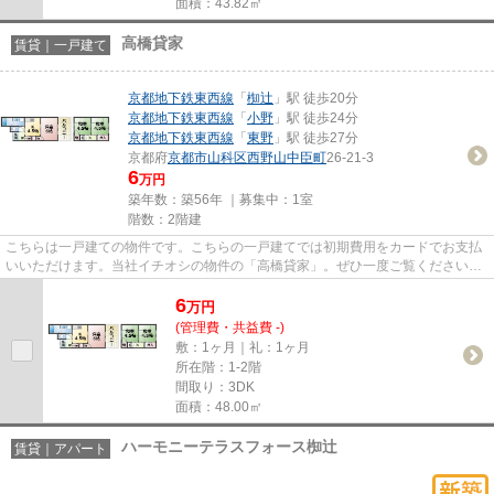
面積：43.82㎡
高橋貸家
賃貸｜一戸建て
京都地下鉄東西線
「
椥辻
」駅 徒歩20分
京都地下鉄東西線
「
小野
」駅 徒歩24分
京都地下鉄東西線
「
東野
」駅 徒歩27分
京都府
京都市山科区
西野山中臣町
26-21-3
6
万円
築年数：築56年 ｜募集中：
1室
階数：2階建
こちらは一戸建ての物件です。こちらの一戸建てでは初期費用をカードでお支払
いいただけます。当社イチオシの物件の「高橋貸家」。ぜひ一度ご覧ください。
ベアクルでなら、お望みの条...
6
万
円
(管理費・共益費 -)
敷：1ヶ月｜礼：1ヶ月
所在階：1-2階
間取り：3DK
面積：48.00㎡
ハーモニーテラスフォース椥辻
賃貸｜アパート