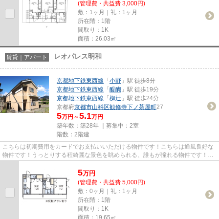
(管理費・共益費 3,000円)
敷：1ヶ月｜礼：1ヶ月
所在階：1階
間取り：1K
面積：26.03㎡
レオパレス明和
賃貸｜アパート
京都地下鉄東西線
「
小野
」駅 徒歩8分
京都地下鉄東西線
「
醍醐
」駅 徒歩19分
京都地下鉄東西線
「
椥辻
」駅 徒歩24分
京都府
京都市山科区
勧修寺下ノ茶屋町
27
5
5.1
万円～
万円
築年数：築28年 ｜募集中：
2室
階数：2階建
こちらは初期費用をカードでお支払いいただける物件です！こちらは通風良好な
物件です！うっとりする程綺麗な景色を眺められる、誰もが憧れる物件です！気
になるイチオシ物件情報：「...
5
万
円
(管理費・共益費 5,000円)
敷：0ヶ月｜礼：1ヶ月
所在階：1階
間取り：1K
面積：19.65㎡