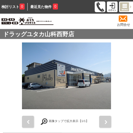
0
0
検討リスト
最近見た物件
お問合せ
ドラッグユタカ山科西野店
前
次
画像タップで拡大表示【
1
/1】