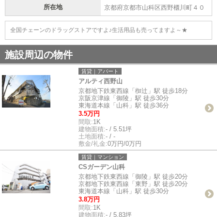
所在地
京都府京都市山科区西野櫃川町４０
全国チェーンのドラッグストアですよ♪生活用品も売ってますよ～★
施設周辺の物件
賃貸｜アパート
アルティ西野山
京都地下鉄東西線「椥辻」駅 徒歩18分
京阪京津線「御陵」駅 徒歩30分
東海道本線「山科」駅 徒歩36分
3.5万円
間取:
1K
建物面積:
- / 5.51坪
土地面積:
- / -
敷金/礼金:
0万円/0万円
賃貸｜マンション
CSガーデン山科
京都地下鉄東西線「御陵」駅 徒歩20分
京都地下鉄東西線「東野」駅 徒歩20分
東海道本線「山科」駅 徒歩30分
3.8万円
間取:
1K
建物面積:
- / 5.83坪