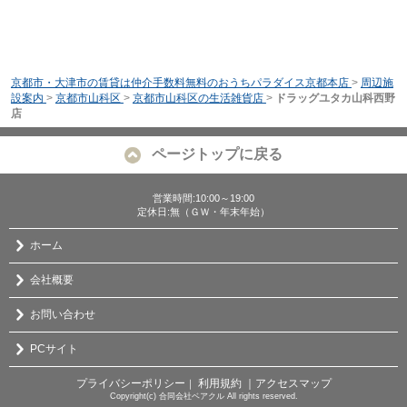
京都市・大津市の賃貸は仲介手数料無料のおうちパラダイス京都本店
>
周辺施
設案内
>
京都市山科区
>
京都市山科区の生活雑貨店
>
ドラッグユタカ山科西野
店
ページトップに戻る
営業時間:10:00～19:00
定休日:無（ＧＷ・年末年始）
ホーム
会社概要
お問い合わせ
PCサイト
プライバシーポリシー
利用規約
｜アクセスマップ
｜
Copyright(c) 合同会社ベアクル All rights reserved.