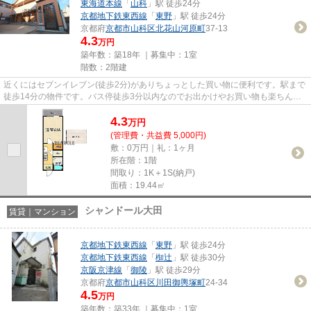
東海道本線
「
山科
」駅 徒歩24分
京都地下鉄東西線
「
東野
」駅 徒歩24分
京都府
京都市山科区
北花山河原町
37-13
4.3
万円
築年数：築18年 ｜募集中：
1室
階数：2階建
近くにはセブンイレブン(徒歩2分)がありちょっとした買い物に便利です。駅まで
徒歩14分の物件です。バス停徒歩3分以内なのでお出かけやお買い物も楽ちんで
す。気になるイチオシ物件情...
4.3
万
円
(管理費・共益費 5,000円)
敷：0万円｜礼：1ヶ月
所在階：1階
間取り：1K＋1S(納戸)
面積：19.44㎡
シャンドール大田
賃貸｜マンション
京都地下鉄東西線
「
東野
」駅 徒歩24分
京都地下鉄東西線
「
椥辻
」駅 徒歩30分
京阪京津線
「
御陵
」駅 徒歩29分
京都府
京都市山科区
川田御輿塚町
24-34
4.5
万円
築年数：築33年 ｜募集中：
1室