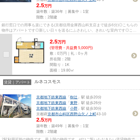
2.5
万円
築年数：築36年 ｜募集中：
1室
階数：2階建
銀行窓口での用事も楽にできる(京都信用金庫西山科支店まで徒歩6分)◎こちらの
物件はアパートです◎新しい日々を送るにふさわしい、きれいな室内です◎こだ
わりポイント満載のコーポカモ...
2.5
万
円
(管理費・共益費 5,000円)
敷：0万円｜礼：0ヶ月
所在階：2階
間取り：1K
面積：19.80㎡
ルネコスモス
賃貸｜アパート
京都地下鉄東西線
「
椥辻
」駅 徒歩20分
京都地下鉄東西線
「
東野
」駅 徒歩26分
京都地下鉄東西線
「
小野
」駅 徒歩30分
京都府
京都市山科区
西野山欠ノ上町
43-10
2.5
万円
築年数：築49年 ｜募集中：
1室
階数：2階建
2駅利用可能の物件です。最上階の物件です。ぜひご覧いただきたい賃貸物件で