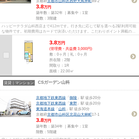
京都府
京都市山科区
西野大鳥井町
89-2
3.8
万円
築年数：築32年 ｜募集中：
1室
階数：3階建
ハッピーテラダ山科西店まで412mです。行き先に応じて駅を選べる2駅利用可能
な物件です。初期費用はカードで決済いただけます。こだわりポイント満載の
LIBERO89-2。ベアクルには京都市...
3.8
万
円
(管理費・共益費 3,000円)
敷：0ヶ月｜礼：0ヶ月
所在階：2階
間取り：1R
面積：22.00㎡
CSガーデン山科
賃貸｜マンション
京都地下鉄東西線
「
御陵
」駅 徒歩20分
京都地下鉄東西線
「
東野
」駅 徒歩20分
東海道本線
「
山科
」駅 徒歩30分
京都府
京都市山科区
北花山大林町
17-1
3.8
万円
築年数：築34年 ｜募集中：
1室
階数：5階建