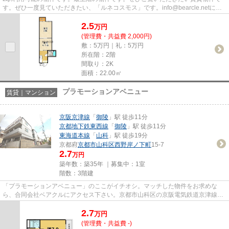
す。ぜひ一度見ていただきたい、「ルネコスモス」です。info@bearcle.netにご
連絡いただければ、不動産情報...
2.5
万
円
(管理費・共益費 2,000円)
敷：5万円｜礼：5万円
所在階：2階
間取り：2K
面積：22.00㎡
プラモーションアベニュー
賃貸｜マンション
京阪京津線
「
御陵
」駅 徒歩11分
京都地下鉄東西線
「
御陵
」駅 徒歩11分
東海道本線
「
山科
」駅 徒歩19分
京都府
京都市山科区
西野岸ノ下町
15-7
2.7
万円
築年数：築35年 ｜募集中：
1室
階数：3階建
「プラモーションアベニュー」のここがイチオシ。マッチした物件をお求めな
ら、合同会社ベアクルにアクセス下さい。京都市山科区の京阪電気鉄道京津線御
陵駅周辺の物件などお勧めです...
2.7
万
円
(管理費・共益費 -)