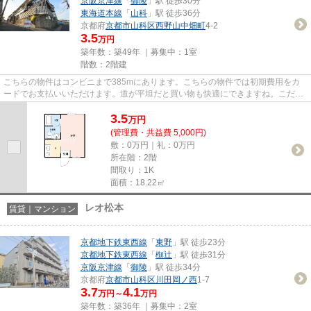
京阪京津線
「
御陵
」駅 徒歩30分
東海道本線
「
山科
」駅 徒歩36分
京都府
京都市山科区
西野山中畑町
4-2
3.5
万円
築年数：築49年 ｜募集中：
1室
階数：2階建
こちらの物件はコンビニまで385mにあります。こちらの物件では初期費用をカ
ードでお支払いいただけます。道が平坦だと買い物も快適にできますね。こだわ
りポイント満載のアルティ西野...
3.5
万
円
(管理費・共益費 5,000円)
敷：0万円｜礼：0万円
所在階：2階
間取り：1K
面積：18.22㎡
レオ松本
賃貸｜マンション
京都地下鉄東西線
「
東野
」駅 徒歩23分
京都地下鉄東西線
「
椥辻
」駅 徒歩31分
京阪京津線
「
御陵
」駅 徒歩34分
京都府
京都市山科区
川田岡ノ西
1-7
3.7
4.1
万円～
万円
築年数：築36年 ｜募集中：
2室