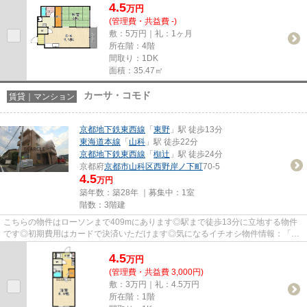
4.5
万
円
(管理費・共益費 -)
敷：5万円｜礼：1ヶ月
所在階：4階
間取り：1DK
面積：35.47㎡
カーサ・コモド
賃貸｜マンション
京都地下鉄東西線
「
東野
」駅 徒歩13分
東海道本線
「
山科
」駅 徒歩22分
京都地下鉄東西線
「
椥辻
」駅 徒歩24分
京都府
京都市山科区
西野岸ノ下町
70-5
4.5
万円
築年数：築28年 ｜募集中：
1室
階数：3階建
こちらの物件はローソンまで409mにあります◎駅まで徒歩13分に立地する物件
です◎初期費用はカードで決済いただけます◎気になるイチオシ物件情報：「カ
ーサ・コモド」◎京都市山科区の京...
4.5
万
円
(管理費・共益費 3,000円)
敷：3万円｜礼：4.5万円
所在階：1階