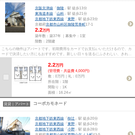
京阪京津線
「
御陵
」駅 徒歩13分
東海道本線
「
山科
」駅 徒歩21分
京都地下鉄東西線
「
東野
」駅 徒歩23分
京都府
京都市山科区
御陵荒巻町
17-1
2.2
万円
築年数：築37年 ｜募集中：
1室
階数：2階建
こちらの物件はアパートです。初期費用をカードでお支払いいただけるので、カ
ードで決済したい方にもおすすめです。新しい日々を送るにふさわしい、きれい
な室内です。新着情報：レオ...
2.2
万
円
(管理費・共益費 4,000円)
敷：0万円｜礼：0万円
所在階：1階
間取り：1K
面積：16.24㎡
コーポカモネード
賃貸｜アパート
京都地下鉄東西線
「
椥辻
」駅 徒歩20分
京都地下鉄東西線
「
東野
」駅 徒歩24分
京都地下鉄東西線
「
小野
」駅 徒歩28分
京都府
京都市山科区
西野山欠ノ上町
43-5