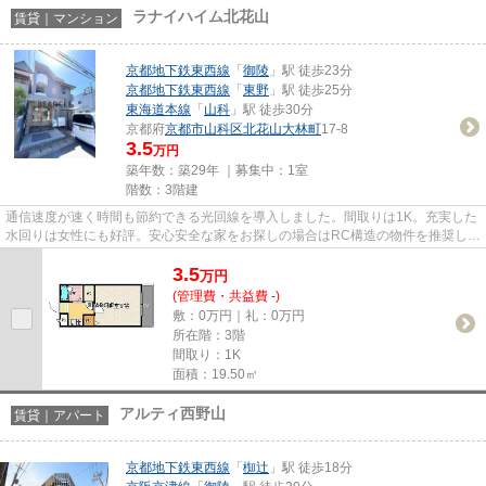
ラナイハイム北花山
賃貸｜マンション
京都地下鉄東西線
「
御陵
」駅 徒歩23分
京都地下鉄東西線
「
東野
」駅 徒歩25分
東海道本線
「
山科
」駅 徒歩30分
京都府
京都市山科区
北花山大林町
17-8
3.5
万円
築年数：築29年 ｜募集中：
1室
階数：3階建
通信速度が速く時間も節約できる光回線を導入しました。間取りは1K。充実した
水回りは女性にも好評。安心安全な家をお探しの場合はRC構造の物件を推奨しま
す。綺麗好きな方にも満足の...
3.5
万
円
(管理費・共益費 -)
敷：0万円｜礼：0万円
所在階：3階
間取り：1K
面積：19.50㎡
アルティ西野山
賃貸｜アパート
京都地下鉄東西線
「
椥辻
」駅 徒歩18分