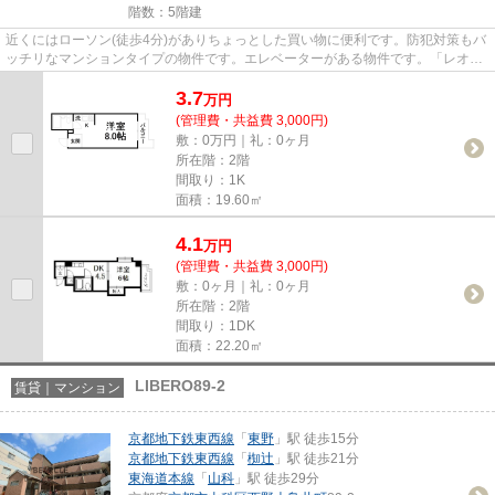
階数：5階建
近くにはローソン(徒歩4分)がありちょっとした買い物に便利です。防犯対策もバ
ッチリなマンションタイプの物件です。エレベーターがある物件です。「レオ松
本」のここがイチオシ。より...
3.7
万
円
(管理費・共益費 3,000円)
敷：0万円｜礼：0ヶ月
所在階：2階
間取り：1K
面積：19.60㎡
4.1
万
円
(管理費・共益費 3,000円)
敷：0ヶ月｜礼：0ヶ月
所在階：2階
間取り：1DK
面積：22.20㎡
LIBERO89-2
賃貸｜マンション
京都地下鉄東西線
「
東野
」駅 徒歩15分
京都地下鉄東西線
「
椥辻
」駅 徒歩21分
東海道本線
「
山科
」駅 徒歩29分