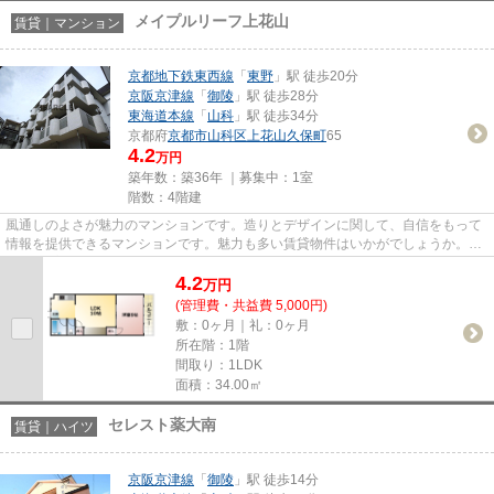
メイプルリーフ上花山
賃貸｜マンション
京都地下鉄東西線
「
東野
」駅 徒歩20分
京阪京津線
「
御陵
」駅 徒歩28分
東海道本線
「
山科
」駅 徒歩34分
京都府
京都市山科区
上花山久保町
65
4.2
万円
築年数：築36年 ｜募集中：
1室
階数：4階建
風通しのよさが魅力のマンションです。造りとデザインに関して、自信をもって
情報を提供できるマンションです。魅力も多い賃貸物件はいかがでしょうか。
「メイプルリーフ上花山」のこ...
4.2
万
円
(管理費・共益費 5,000円)
敷：0ヶ月｜礼：0ヶ月
所在階：1階
間取り：1LDK
面積：34.00㎡
セレスト薬大南
賃貸｜ハイツ
京阪京津線
「
御陵
」駅 徒歩14分