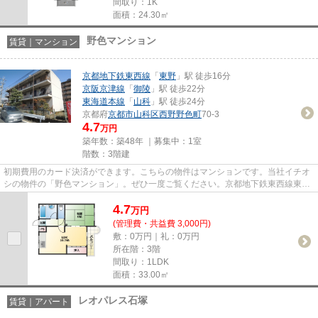
間取り：1K
面積：24.30㎡
野色マンション
賃貸｜マンション
京都地下鉄東西線
「
東野
」駅 徒歩16分
京阪京津線
「
御陵
」駅 徒歩22分
東海道本線
「
山科
」駅 徒歩24分
京都府
京都市山科区
西野野色町
70-3
4.7
万円
築年数：築48年 ｜募集中：
1室
階数：3階建
初期費用のカード決済ができます。こちらの物件はマンションです。当社イチオ
シの物件の「野色マンション」。ぜひ一度ご覧ください。京都地下鉄東西線東野
周辺で過ごすなら、当社の物...
4.7
万
円
(管理費・共益費 3,000円)
敷：0万円｜礼：0万円
所在階：3階
間取り：1LDK
面積：33.00㎡
レオパレス石塚
賃貸｜アパート