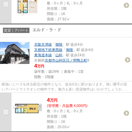
敷：0ヶ月｜礼：0ヶ月
所在階：1階
間取り：1K
面積：27.92㎡
エルド・ラ・ド
賃貸｜アパート
京阪京津線
「
御陵
」駅 徒歩4分
京都地下鉄東西線
「
御陵
」駅 徒歩4分
東海道本線
「
山科
」駅 徒歩24分
京都府
京都市山科区
日ノ岡鴨土町
8
4
万円
築年数：築29年 ｜募集中：
1室
階数：2階建
根強いニーズを誇る駅近の物件となり、徒歩6分に駅があります。使い勝手の良
いアパートでイチオシの物件です。魅力も多い賃貸物件はいかがでしょうか。新
着情報：エルド・ラ・ドの空室...
4
万
円
(管理費・共益費 4,000円)
敷：0ヶ月｜礼：0ヶ月
所在階：1階
間取り：1K
面積：20.03㎡