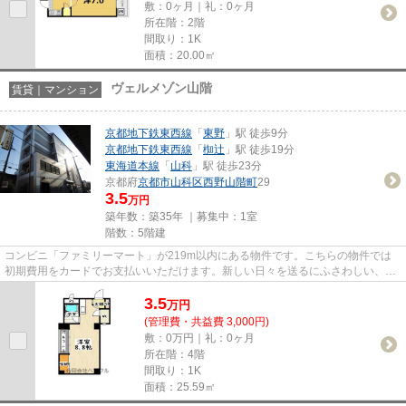
敷：0ヶ月｜礼：0ヶ月
所在階：2階
間取り：1K
面積：20.00㎡
ヴェルメゾン山階
賃貸｜マンション
京都地下鉄東西線
「
東野
」駅 徒歩9分
京都地下鉄東西線
「
椥辻
」駅 徒歩19分
東海道本線
「
山科
」駅 徒歩23分
京都府
京都市山科区
西野山階町
29
3.5
万円
築年数：築35年 ｜募集中：
1室
階数：5階建
コンビニ「ファミリーマート」が219m以内にある物件です。こちらの物件では
初期費用をカードでお支払いいただけます。新しい日々を送るにふさわしい、き
れいな室内です。新着情報：ヴ...
3.5
万
円
(管理費・共益費 3,000円)
敷：0万円｜礼：0ヶ月
所在階：4階
間取り：1K
面積：25.59㎡