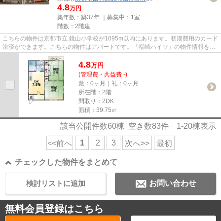
4.8
万円
築年数：築37年 ｜募集中：
1室
階数：2階建
こちらの物件は京都市立 鏡山小学校が1095m以内にあります。初期費用のカード
決済ができます。こちらの物件はアパートです。「福崎ハイツ」の物件情報をお
探しならお気軽にお問い合わ...
4.8
万
円
(管理費・共益費 -)
敷：0ヶ月｜礼：0ヶ月
所在階：2階
間取り：2DK
面積：39.75㎡
該当公開件数
60
棟 空き数
83
件
1-20
棟表示
1
2
3
<<前へ
次へ>>
最初
チェックした物件をまとめて
検討リストに追加
お問い合わせ
無料会員登録はこちら