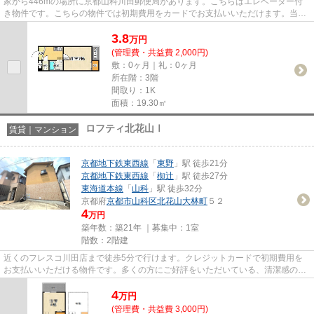
家から446mの場所に京都山科川田郵便局があります。こちらはエレベーター付
き物件です。こちらの物件では初期費用をカードでお支払いいただけます。当社
イチオシの物件の「CSガーデン...
3.8
万
円
(管理費・共益費 2,000円)
敷：0ヶ月｜礼：0ヶ月
所在階：3階
間取り：1K
面積：19.30㎡
ロフティ北花山Ⅰ
賃貸｜マンション
京都地下鉄東西線
「
東野
」駅 徒歩21分
京都地下鉄東西線
「
椥辻
」駅 徒歩27分
東海道本線
「
山科
」駅 徒歩32分
京都府
京都市山科区
北花山大林町
５２
4
万円
築年数：築21年 ｜募集中：
1室
階数：2階建
近くのフレスコ川田店まで徒歩5分で行けます。クレジットカードで初期費用を
お支払いいただける物件です。多くの方にご好評をいただいている、清潔感のあ
る賃貸物件です。当社イチオシ...
4
万
円
(管理費・共益費 3,000円)