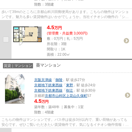
階数：3階建
歩いて39mのところに京都山科川田郵便局があります。こちらの物件はマンショ
ンです。魅力も多い賃貸物件はいかがでしょうか。当社イチオシの物件の「シャ
ンドール大田」。ぜひ一度ご覧...
4.5
万
円
(管理費・共益費 3,000円)
敷：0万円｜礼：5万円
所在階：3階
間取り：1K
面積：22.00㎡
葵マンション
賃貸｜マンション
京阪京津線
「
御陵
」駅 徒歩27分
京都地下鉄東西線
「
東野
」駅 徒歩24分
京都地下鉄東西線
「
椥辻
」駅 徒歩30分
京都府
京都市山科区
上花山久保町
57
4.5
万円
築年数：築48年 ｜募集中：
1室
階数：4階建
こちらの物件はマンションです。バス停は徒歩3分以内で、重い荷物があっても
安心です。ぜひご覧いただきたい賃貸物件です。気になるイチオシ物件情報：
「葵マンション」。京都市山科区...