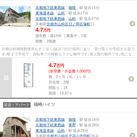
京都地下鉄東西線
「
御陵
」駅 徒歩11分
東海道本線
「
山科
」駅 徒歩27分
京都地下鉄東西線
「
山科
」駅 徒歩27分
京都府
京都市山科区
日ノ岡石塚町
11
4.7
万円
築年数：築16年 ｜募集中：
1室
階数：2階建
京都山科御陵郵便局もすぐ近く(徒歩7分)の場所にあり、受け取りや手続きも楽で
す♪駅まで平坦で、自転車での移動もラクな物件です♪最上階の物件です♪気になる
イチオシ物件情報：「レオ...
4.7
万
円
(管理費・共益費 7,000円)
敷：0ヶ月｜礼：1ヶ月
所在階：2階
間取り：1K
面積：19.87㎡
福崎ハイツ
賃貸｜アパート
京都地下鉄東西線
「
御陵
」駅 徒歩18分
京都地下鉄東西線
「
東野
」駅 徒歩28分
東海道本線
「
山科
」駅 徒歩28分
京都府
京都市山科区
北花山市田町
29-4