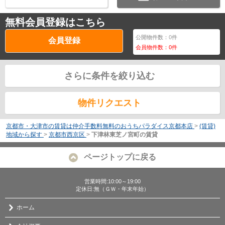
無料会員登録はこちら
公開物件数：
0
件
会員登録
会員物件数：
0
件
さらに条件を絞り込む
物件リクエスト
京都市・大津市の賃貸は仲介手数料無料のおうちパラダイス京都本店
>
(賃貸)
地域から探す
>
京都市西京区
>
下津林東芝ノ宮町の賃貸
ページトップに戻る
営業時間:10:00～19:00
定休日:無（ＧＷ・年末年始）
ホーム