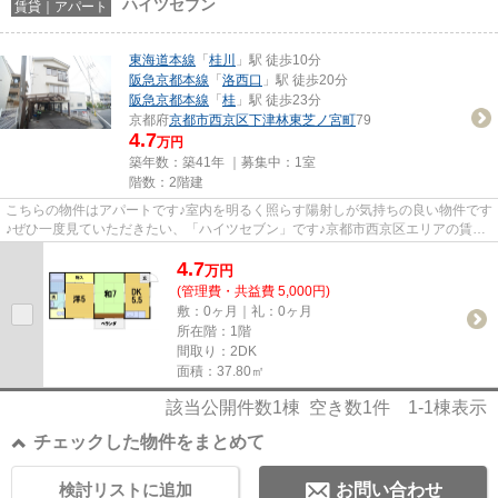
ハイツセブン
賃貸｜アパート
東海道本線
「
桂川
」駅 徒歩10分
阪急京都本線
「
洛西口
」駅 徒歩20分
阪急京都本線
「
桂
」駅 徒歩23分
京都府
京都市西京区
下津林東芝ノ宮町
79
4.7
万円
築年数：築41年 ｜募集中：
1室
階数：2階建
こちらの物件はアパートです♪室内を明るく照らす陽射しが気持ちの良い物件です
♪ぜひ一度見ていただきたい、「ハイツセブン」です♪京都市西京区エリアの賃貸
情報はベアクルにお問い合わ...
4.7
万
円
(管理費・共益費 5,000円)
敷：0ヶ月｜礼：0ヶ月
所在階：1階
間取り：2DK
面積：37.80㎡
該当公開件数
1
棟 空き数
1
件
1-1
棟表示
チェックした物件をまとめて
検討リストに追加
お問い合わせ