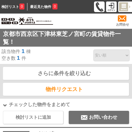
0
0
検討リスト
最近見た物件
お問合せ
京都市西京区下津林東芝ノ宮町の賃貸物件一
覧！
1
該当物件
棟
1
空き数
件
さらに条件を絞り込む
物件リクエスト
チェックした物件をまとめて
検討リストに追加
お問い合わせ