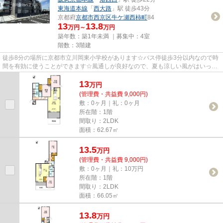
東海道本線
「
西大路
」駅 徒歩43分
京都府
京都市西京区
牛ケ瀬西柿町
84
13
13.8
万円～
万円
築年数：築1年未満 ｜募集中：
4室
階数：3階建
徒歩8分の場所に京都市立川岡東小学校があります☆バス停徒歩3分以内なので時
間を有効に使うことができます☆風通しが良好なので、夏も涼しい風がはいって
きます☆気になるイチオシ物件情...
13
万
円
(管理費・共益費 9,000円)
敷：0ヶ月｜礼：0ヶ月
所在階：1階
間取り：2LDK
面積：62.67㎡
13.5
万
円
(管理費・共益費 9,000円)
敷：0ヶ月｜礼：10万円
所在階：1階
間取り：2LDK
面積：66.05㎡
13.8
万
円