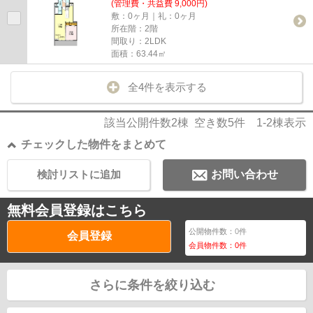
(管理費・共益費 9,000円)
敷：0ヶ月｜礼：0ヶ月
所在階：2階
間取り：2LDK
面積：63.44㎡
全4件を表示する
該当公開件数
2
棟 空き数
5
件
1-2
棟表示
チェックした物件をまとめて
検討リストに追加
お問い合わせ
無料会員登録はこちら
公開物件数：
0
件
会員登録
会員物件数：
0
件
さらに条件を絞り込む