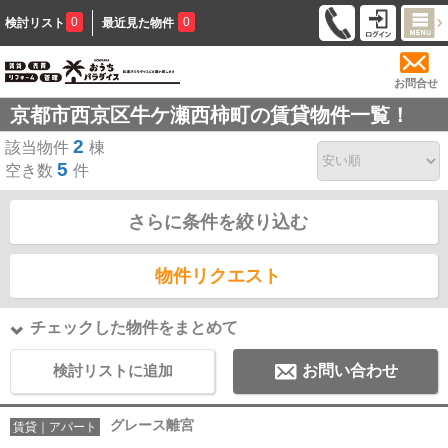
0
0
検討リスト
最近見た物件
お問合せ
京都市西京区牛ケ瀬西柿町の賃貸物件一覧！
2
該当物件
棟
5
空き数
件
さらに条件を絞り込む
物件リクエスト
チェックした物件をまとめて
検討リストに追加
お問い合わせ
グレース離宮
賃貸｜アパート