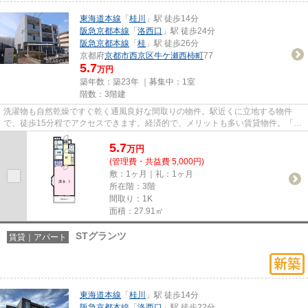
東海道本線
「
桂川
」駅 徒歩14分
阪急京都本線
「
洛西口
」駅 徒歩24分
阪急京都本線
「
桂
」駅 徒歩26分
京都府
京都市西京区
牛ケ瀬西柿町
77
5.7
万円
築年数：築23年 ｜募集中：
1室
階数：3階建
洗濯物も自然乾燥ですぐ乾く通風良好な間取りの物件。駅近くに立地する物件
で、徒歩15分程でアクセスできます。経済的で、メリットも多い賃貸物件。「グ
レース離宮」の物件情報をお探...
5.7
万
円
(管理費・共益費 5,000円)
敷：1ヶ月｜礼：1ヶ月
所在階：3階
間取り：1K
面積：27.91㎡
STグランツ
賃貸｜アパート
東海道本線
「
桂川
」駅 徒歩14分
阪急京都本線
「
洛西口
」駅 徒歩22分