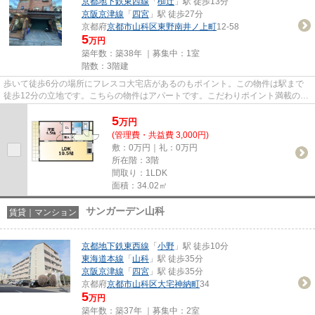
京都地下鉄東西線
「
椥辻
」駅 徒歩13分
京阪京津線
「
四宮
」駅 徒歩27分
京都府
京都市山科区
東野南井ノ上町
12-58
5
万円
築年数：築38年 ｜募集中：
1室
階数：3階建
歩いて徒歩6分の場所にフレスコ大宅店があるのもポイント。この物件は駅まで
徒歩12分の立地です。こちらの物件はアパートです。こだわりポイント満載のメ
ゾンソレイユ。京都市山科区に...
5
万
円
(管理費・共益費 3,000円)
敷：0万円｜礼：0万円
所在階：3階
間取り：1LDK
面積：34.02㎡
サンガーデン山科
賃貸｜マンション
京都地下鉄東西線
「
小野
」駅 徒歩10分
東海道本線
「
山科
」駅 徒歩35分
京阪京津線
「
四宮
」駅 徒歩35分
京都府
京都市山科区
大宅神納町
34
5
万円
築年数：築37年 ｜募集中：
2室