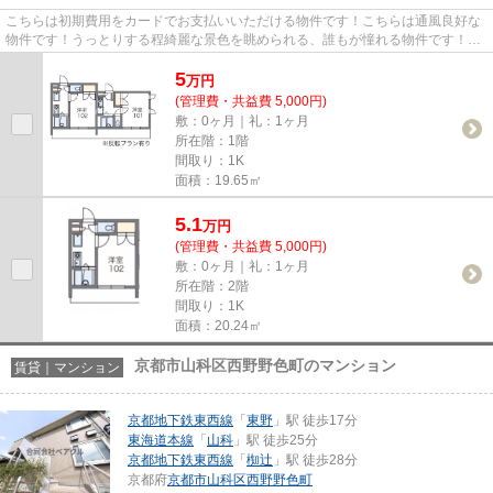
こちらは初期費用をカードでお支払いいただける物件です！こちらは通風良好な
物件です！うっとりする程綺麗な景色を眺められる、誰もが憧れる物件です！気
になるイチオシ物件情報：「...
5
万
円
(管理費・共益費 5,000円)
敷：0ヶ月｜礼：1ヶ月
所在階：1階
間取り：1K
面積：19.65㎡
5.1
万
円
(管理費・共益費 5,000円)
敷：0ヶ月｜礼：1ヶ月
所在階：2階
間取り：1K
面積：20.24㎡
京都市山科区西野野色町のマンション
賃貸｜マンション
京都地下鉄東西線
「
東野
」駅 徒歩17分
東海道本線
「
山科
」駅 徒歩25分
京都地下鉄東西線
「
椥辻
」駅 徒歩28分
京都府
京都市山科区
西野野色町