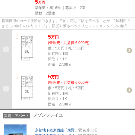
5
万円
築年数：築16年 ｜募集中：
2室
階数：2階建
初期費用のカード決済ができます。目的に応じて駅を選べることが、2駅利用で
きるこの物件のメリットです。防犯対策もバッチリなマンションタイプの物件で
す。ココ京都地下鉄東西線東野...
5
万
円
(管理費・共益費 6,000円)
敷：5万円｜礼：5万円
所在階：1階
間取り：1K
面積：27.08㎡
5
万
円
(管理費・共益費 6,000円)
敷：5万円｜礼：5万円
所在階：1階
間取り：1K
面積：27.08㎡
メゾンソレイユ
賃貸｜アパート
京都地下鉄東西線
「
東野
」駅 徒歩12分