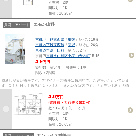
所在階：2階
間取り：1K
面積：20.28㎡
エモン山科
賃貸｜アパート
京都地下鉄東西線
「
御陵
」駅 徒歩18分
京都地下鉄東西線
「
東野
」駅 徒歩26分
東海道本線
「
山科
」駅 徒歩27分
京都府
京都市山科区
北花山寺内町
15-15
4.9
万円
築年数：築54年 ｜募集中：
1室
階数：2階建
風通しが良い物件です。デザイナーズ物件は独創的で、ご好評いただいていま
す。新しい日々を送るにふさわしい、きれいな室内です。「エモン山科」の物件
情報をお探しならお気軽にお問...
4.9
万
円
(管理費・共益費 3,000円)
敷：1ヶ月｜礼：1ヶ月
所在階：1階
間取り：1K
面積：26.03㎡
サンライズ勧修寺
賃貸｜マンション