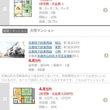
(管理費・共益費 -)
敷：0ヶ月｜礼：0ヶ月
所在階：2階
間取り：2DK
面積：39.75㎡
大宅マンション
賃貸｜マンション
京都地下鉄東西線
「
椥辻
」駅 徒歩12分
京都地下鉄東西線
「
東野
」駅 徒歩18分
京都地下鉄東西線
「
小野
」駅 徒歩24分
京都府
京都市山科区
大宅五反畑町
60-1
4.8
万円
築年数：築54年 ｜募集中：
1室
階数：3階建
京都山科大宅郵便局まで徒歩3分と近いです。初期費用をカードでお支払いいた
だけるので、カードで決済したい方にもおすすめです。こちらはマンションタイ
プになります。気になるイチオ...
4.8
万
円
(管理費・共益費 3,000円)
敷：0万円｜礼：15万円
所在階：2階
間取り：2DK