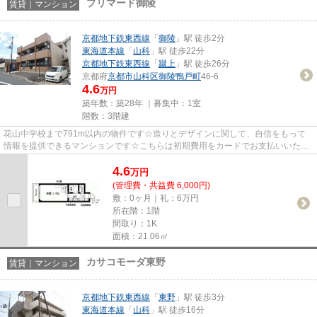
プリマード御陵
賃貸｜マンション
京都地下鉄東西線
「
御陵
」駅 徒歩2分
東海道本線
「
山科
」駅 徒歩22分
京都地下鉄東西線
「
蹴上
」駅 徒歩26分
京都府
京都市山科区
御陵鴨戸町
46-6
4.6
万円
築年数：築28年 ｜募集中：
1室
階数：3階建
花山中学校まで791m以内の物件です☆造りとデザインに関して、自信をもって
情報を提供できるマンションです☆こちらは初期費用をカードでお支払いいただ
ける物件です☆「プリマード御陵」...
4.6
万
円
(管理費・共益費 6,000円)
敷：0ヶ月｜礼：6万円
所在階：1階
間取り：1K
面積：21.06㎡
カサコモーダ東野
賃貸｜マンション
京都地下鉄東西線
「
東野
」駅 徒歩3分
東海道本線
「
山科
」駅 徒歩16分