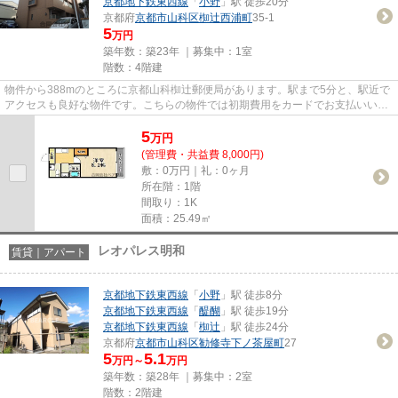
京都地下鉄東西線
「
小野
」駅 徒歩20分
京都府
京都市山科区
椥辻西浦町
35-1
5
万円
築年数：築23年 ｜募集中：
1室
階数：4階建
物件から388mのところに京都山科椥辻郵便局があります。駅まで5分と、駅近で
アクセスも良好な物件です。こちらの物件では初期費用をカードでお支払いいた
だけます。「コーポ伊藤」の物...
5
万
円
(管理費・共益費 8,000円)
敷：0万円｜礼：0ヶ月
所在階：1階
間取り：1K
面積：25.49㎡
レオパレス明和
賃貸｜アパート
京都地下鉄東西線
「
小野
」駅 徒歩8分
京都地下鉄東西線
「
醍醐
」駅 徒歩19分
京都地下鉄東西線
「
椥辻
」駅 徒歩24分
京都府
京都市山科区
勧修寺下ノ茶屋町
27
5
5.1
万円～
万円
築年数：築28年 ｜募集中：
2室
階数：2階建