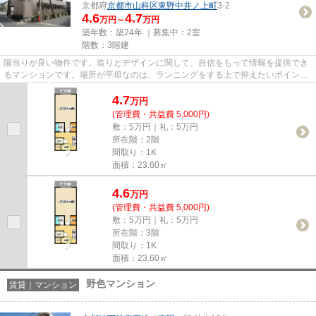
京都府
京都市山科区
東野中井ノ上町
3-2
4.6
4.7
万円～
万円
築年数：築24年 ｜募集中：
2室
階数：3階建
陽当りが良い物件です。造りとデザインに関して、自信をもって情報を提供でき
るマンションです。場所が平坦なのは、ランニングをする上で抑えたいポイント
ですね。気になるイチオシ物...
4.7
万
円
(管理費・共益費 5,000円)
敷：5万円｜礼：5万円
所在階：2階
間取り：1K
面積：23.60㎡
4.6
万
円
(管理費・共益費 5,000円)
敷：5万円｜礼：5万円
所在階：3階
間取り：1K
面積：23.60㎡
野色マンション
賃貸｜マンション