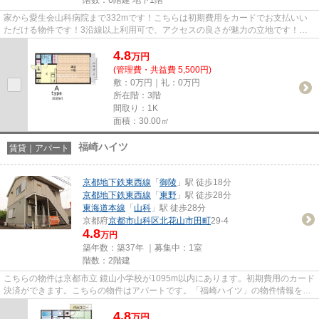
家から愛生会山科病院まで332mです！こちらは初期費用をカードでお支払いい
ただける物件です！3沿線以上利用可で、アクセスの良さが魅力の立地です！
「メゾンドリビエール」の物件情報...
4.8
万
円
(管理費・共益費 5,500円)
敷：0万円｜礼：0万円
所在階：3階
間取り：1K
面積：30.00㎡
福崎ハイツ
賃貸｜アパート
京都地下鉄東西線
「
御陵
」駅 徒歩18分
京都地下鉄東西線
「
東野
」駅 徒歩28分
東海道本線
「
山科
」駅 徒歩28分
京都府
京都市山科区
北花山市田町
29-4
4.8
万円
築年数：築37年 ｜募集中：
1室
階数：2階建
こちらの物件は京都市立 鏡山小学校が1095m以内にあります。初期費用のカード
決済ができます。こちらの物件はアパートです。「福崎ハイツ」の物件情報をお
探しならお気軽にお問い合わ...
4.8
万
円