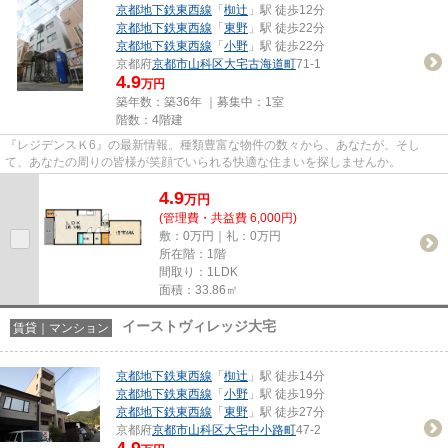
京都地下鉄東西線
「
椥辻
」駅 徒歩12分
京都地下鉄東西線
「
東野
」駅 徒歩22分
京都地下鉄東西線
「
小野
」駅 徒歩22分
京都府
京都市山科区
大宅古海道町
71-1
4.9
万円
築年数：築36年 ｜募集中：
1室
階数：4階建
『レジデンスＫ6』の最新情報。種類豊富な物件の数々から、あなたが、そし
て、あなたの周りの皆様が笑顔でいられる快適な住まいを探しませんか。
4.9
万
円
(管理費・共益費 6,000円)
敷：0万円｜礼：0万円
所在階：1階
間取り：1LDK
面積：33.86㎡
イーストヴィレッジ大宅
賃貸｜マンション
京都地下鉄東西線
「
椥辻
」駅 徒歩14分
京都地下鉄東西線
「
小野
」駅 徒歩19分
京都地下鉄東西線
「
東野
」駅 徒歩27分
京都府
京都市山科区
大宅中小路町
47-2
4.9