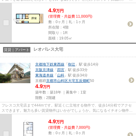
みささぎ。ベアクルには、京都...
4.9
万
円
(管理費・共益費 11,000円)
敷：0ヶ月｜礼：1ヶ月
所在階：4階
間取り：1R
面積：19.05㎡
レオパレス大宅
賃貸｜アパート
京都地下鉄東西線
「
椥辻
」駅 徒歩14分
京阪京津線
「
四宮
」駅 徒歩33分
東海道本線
「
山科
」駅 徒歩34分
京都府
京都市山科区
大宅五反畑町
50
4.9
万円
築年数：築18年 ｜募集中：
1室
階数：2階建
フレスコ大宅店まで444mです。駅近くに立地する物件で、徒歩14分程でアクセ
スできます。魅力も多い賃貸物件はいかがでしょうか。気になるイチオシ物件情
報：「レオパレス大宅」。ココ...
4.9
万
円
(管理費・共益費 7,000円)
敷：0ヶ月｜礼：0ヶ月