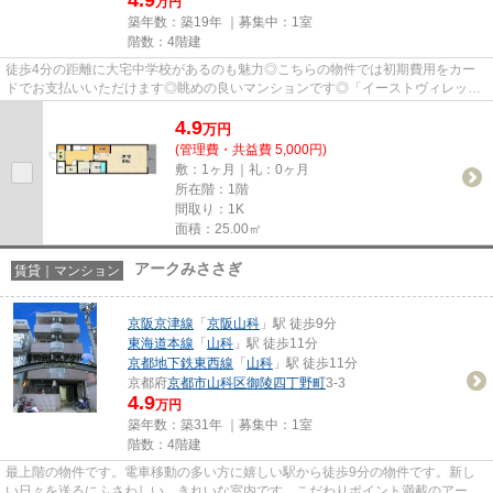
万円
築年数：築19年 ｜募集中：
1室
階数：4階建
徒歩4分の距離に大宅中学校があるのも魅力◎こちらの物件では初期費用をカー
ドでお支払いいただけます◎眺めの良いマンションです◎「イーストヴィレッジ
大宅」の物件情報をお探しならお...
4.9
万
円
(管理費・共益費 5,000円)
敷：1ヶ月｜礼：0ヶ月
所在階：1階
間取り：1K
面積：25.00㎡
アークみささぎ
賃貸｜マンション
京阪京津線
「
京阪山科
」駅 徒歩9分
東海道本線
「
山科
」駅 徒歩11分
京都地下鉄東西線
「
山科
」駅 徒歩11分
京都府
京都市山科区
御陵四丁野町
3-3
4.9
万円
築年数：築31年 ｜募集中：
1室
階数：4階建
最上階の物件です。電車移動の多い方に嬉しい駅から徒歩9分の物件です。新し
い日々を送るにふさわしい、きれいな室内です。こだわりポイント満載のアーク