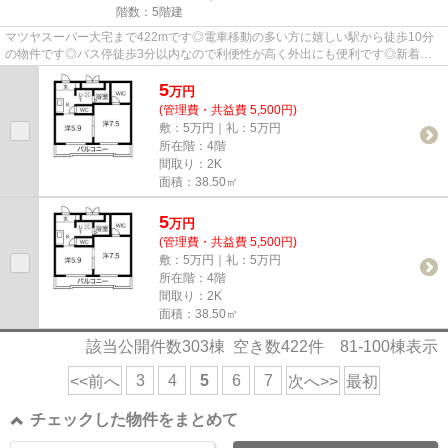
階数：5階建
マツヤスーパー大宅まで422mです◎電車移動の多い方に嬉しい駅から徒歩10分
の物件です◎バス停徒歩3分以内なので利便性が高く外出にも便利です◎新着情
報：サンガーデン山科の空室情報な...
5
万
円
(管理費・共益費 5,500円)
敷：5万円｜礼：5万円
所在階：4階
間取り：2K
面積：38.50㎡
5
万
円
(管理費・共益費 5,500円)
敷：5万円｜礼：5万円
所在階：4階
間取り：2K
面積：38.50㎡
該当公開件数
303
棟 空き数
422
件
81-100
棟表示
3
4
5
6
7
<<前へ
次へ>>
最初
チェックした物件をまとめて