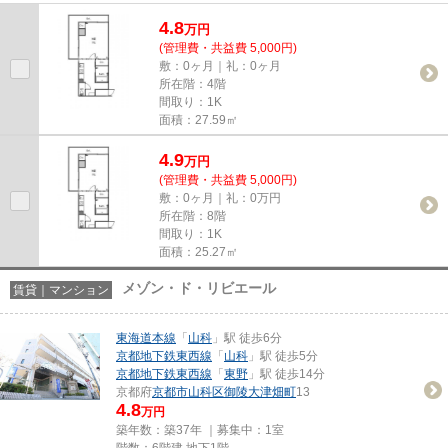
件情報：「サムパティーク山...
4.8
万
円
(管理費・共益費 5,000円)
敷：0ヶ月｜礼：0ヶ月
所在階：4階
間取り：1K
面積：27.59㎡
4.9
万
円
(管理費・共益費 5,000円)
敷：0ヶ月｜礼：0万円
所在階：8階
間取り：1K
面積：25.27㎡
メゾン・ド・リビエール
賃貸｜マンション
東海道本線
「
山科
」駅 徒歩6分
京都地下鉄東西線
「
山科
」駅 徒歩5分
京都地下鉄東西線
「
東野
」駅 徒歩14分
京都府
京都市山科区
御陵大津畑町
13
4.8
万円
築年数：築37年 ｜募集中：
1室
階数：6階建 地下1階