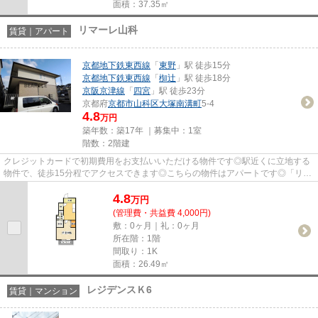
面積：37.35㎡
リマーレ山科
賃貸｜アパート
京都地下鉄東西線
「
東野
」駅 徒歩15分
京都地下鉄東西線
「
椥辻
」駅 徒歩18分
京阪京津線
「
四宮
」駅 徒歩23分
京都府
京都市山科区
大塚南溝町
5-4
4.8
万円
築年数：築17年 ｜募集中：
1室
階数：2階建
クレジットカードで初期費用をお支払いいただける物件です◎駅近くに立地する
物件で、徒歩15分程でアクセスできます◎こちらの物件はアパートです◎「リマ
ーレ山科」のここがイチオシ◎ベ...
4.8
万
円
(管理費・共益費 4,000円)
敷：0ヶ月｜礼：0ヶ月
所在階：1階
間取り：1K
面積：26.49㎡
レジデンスＫ6
賃貸｜マンション