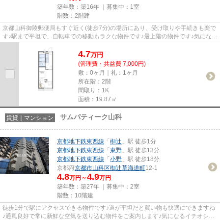
築年数：築16年 ｜募集中：
1室
階数：2階建
京都山科御陵郵便局もすぐ近く(徒歩7分)の場所にあり、受け取りや手続きも楽で
す♪駅まで平坦で、自転車での移動もラクな物件です♪最上階の物件です♪気になる
イチオシ物件情報：「レオ...
4.7
万
円
(管理費・共益費 7,000円)
敷：0ヶ月｜礼：1ヶ月
所在階：2階
間取り：1K
面積：19.87㎡
サムパティーク山科
賃貸｜マンション
京都地下鉄東西線
「
椥辻
」駅 徒歩1分
京都地下鉄東西線
「
東野
」駅 徒歩13分
京都地下鉄東西線
「
小野
」駅 徒歩18分
京都府
京都市山科区
椥辻草海道町
12-1
4.8
4.9
万円～
万円
築年数：築27年 ｜募集中：
2室
階数：10階建
徒歩1分で駅にアクセスできる物件です♪道が平坦だと買い物も快適にできますね
♪通風良好で常に新鮮な空気を送り込む物件をご案内します♪気になるイチオシ物