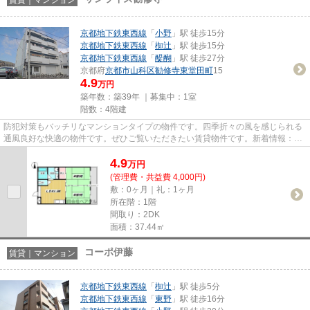
京都地下鉄東西線
「
小野
」駅 徒歩15分
京都地下鉄東西線
「
椥辻
」駅 徒歩15分
京都地下鉄東西線
「
醍醐
」駅 徒歩27分
京都府
京都市山科区
勧修寺東堂田町
15
4.9
万円
築年数：築39年 ｜募集中：
1室
階数：4階建
防犯対策もバッチリなマンションタイプの物件です。四季折々の風を感じられる
通風良好な快適の物件です。ぜひご覧いただきたい賃貸物件です。新着情報：サ
ンライズ勧修寺の空室情報な...
4.9
万
円
(管理費・共益費 4,000円)
敷：0ヶ月｜礼：1ヶ月
所在階：1階
間取り：2DK
面積：37.44㎡
コーポ伊藤
賃貸｜マンション
京都地下鉄東西線
「
椥辻
」駅 徒歩5分
京都地下鉄東西線
「
東野
」駅 徒歩16分