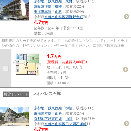
京都地下鉄東西線
「
東野
」駅 徒歩16分
京阪京津線
「
御陵
」駅 徒歩22分
東海道本線
「
山科
」駅 徒歩24分
京都府
京都市山科区
西野野色町
70-3
4.7
万円
築年数：築48年 ｜募集中：
1室
階数：3階建
初期費用のカード決済ができます。こちらの物件はマンションです。当社イチオ
シの物件の「野色マンション」。ぜひ一度ご覧ください。京都地下鉄東西線東野
周辺で過ごすなら、当社の物...
4.7
万
円
(管理費・共益費 3,000円)
敷：0万円｜礼：0万円
所在階：3階
間取り：1LDK
面積：33.00㎡
レオパレス石塚
賃貸｜アパート
京都地下鉄東西線
「
御陵
」駅 徒歩11分
東海道本線
「
山科
」駅 徒歩27分
京都地下鉄東西線
「
山科
」駅 徒歩27分
京都府
京都市山科区
日ノ岡石塚町
11
4.7
万円