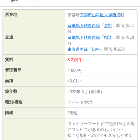
所在地
京都府
京都市山科区
大塚西浦町
京都地下鉄東西線
「
東野
」駅 徒歩11
分
交通
京都地下鉄東西線
「
椥辻
」駅 徒歩18
分
東海道本線
「
山科
」駅 徒歩26分
賃料
8.2万円
管理費等
4,600円
面積
43.61㎡
築年数
2022年 6月 (築4年)
種別/構造
アパート/木造
階建
2階建
ファミリーマートまで徒歩1分と近場
にコンビニがあるのもポイント。
様々な場所へのアクセスがしやすく