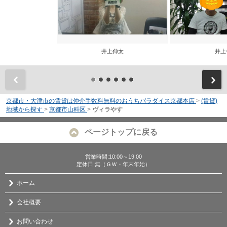
井上伸太
井上
前
京都市・大津市の賃貸は仲介手数料無料のおうちパラダイス京都本店
>
(賃貸)
地域から探す
>
京都市山科区
>
ヴィラやす
ページトップに戻る
営業時間:10:00～19:00
定休日:無（ＧＷ・年末年始）
ホーム
会社概要
お問い合わせ