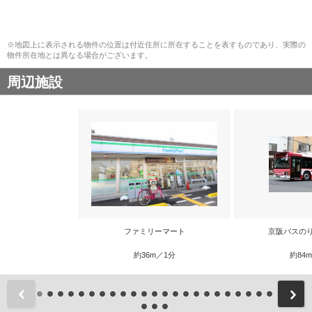
※地図上に表示される物件の位置は付近住所に所在することを表すものであり、実際の
物件所在地とは異なる場合がございます。
周辺施設
ファミリーマート
京阪バスの
約36m／1分
約84
前