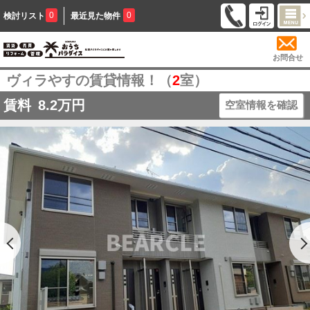
0
0
検討リスト
最近見た物件
お問合せ
ヴィラやすの賃貸情報！（
2
室）
賃料
8.2
万円
空室情報を確認