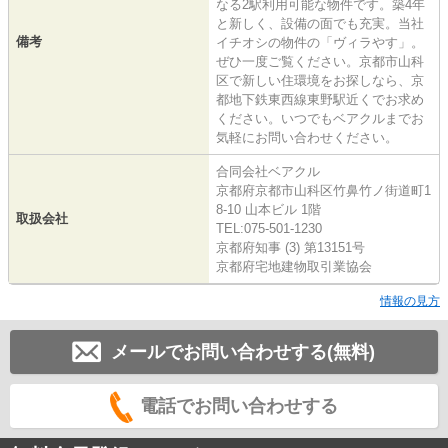
なる2駅利用可能な物件です。築4年
と新しく、設備の面でも充実。当社
備考
イチオシの物件の「ヴィラやす」。
ぜひ一度ご覧ください。京都市山科
区で新しい住環境をお探しなら、京
都地下鉄東西線東野駅近くでお求め
ください。いつでもベアクルまでお
気軽にお問い合わせください。
合同会社ベアクル
京都府京都市山科区竹鼻竹ノ街道町1
8-10 山本ビル 1階
取扱会社
TEL:075-501-1230
京都府知事 (3) 第13151号
京都府宅地建物取引業協会
情報の見方
メールでお問い合わせする(無料)
電話でお問い合わせする