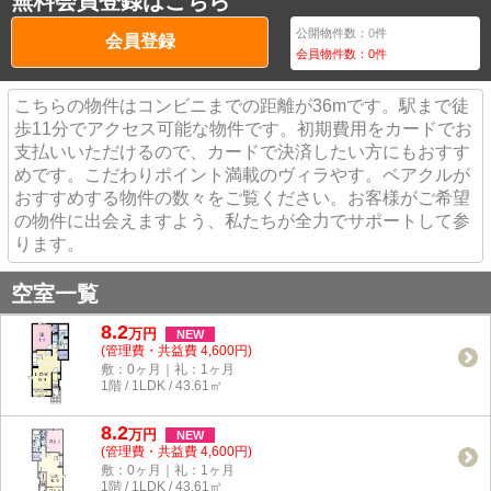
無料会員登録はこちら
公開物件数：
0
件
会員登録
会員物件数：
0
件
こちらの物件はコンビニまでの距離が36mです。駅まで徒
歩11分でアクセス可能な物件です。初期費用をカードでお
支払いいただけるので、カードで決済したい方にもおすす
めです。こだわりポイント満載のヴィラやす。ベアクルが
おすすめする物件の数々をご覧ください。お客様がご希望
の物件に出会えますよう、私たちが全力でサポートして参
ります。
空室一覧
8.2
万
円
NEW
(管理費・共益費 4,600円)
敷：0ヶ月｜礼：1ヶ月
1階 / 1LDK / 43.61㎡
8.2
万
円
NEW
(管理費・共益費 4,600円)
敷：0ヶ月｜礼：1ヶ月
1階 / 1LDK / 43.61㎡