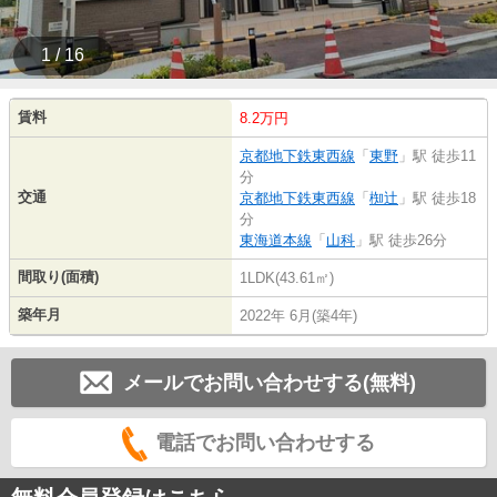
1 / 16
賃料
8.2万円
京都地下鉄東西線
「
東野
」駅 徒歩11
分
交通
京都地下鉄東西線
「
椥辻
」駅 徒歩18
分
東海道本線
「
山科
」駅 徒歩26分
間取り(面積)
1LDK(43.61㎡)
築年月
2022年 6月(築4年)
メールでお問い合わせする(無料)
電話でお問い合わせする