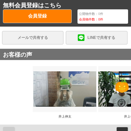
無料会員登録はこちら
公開物件数：
0
件
会員登録
会員物件数：
0
件
メールで共有する
LINEで共有する
お客様の声
井上伸太
井上