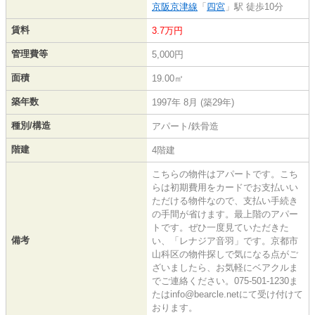
京阪京津線
「
四宮
」駅 徒歩10分
賃料
3.7万円
管理費等
5,000円
面積
19.00㎡
築年数
1997年 8月 (築29年)
種別/構造
アパート/鉄骨造
階建
4階建
こちらの物件はアパートです。こち
らは初期費用をカードでお支払いい
ただける物件なので、支払い手続き
の手間が省けます。最上階のアパー
トです。ぜひ一度見ていただきた
備考
い、「レナジア音羽」です。京都市
山科区の物件探しで気になる点がご
ざいましたら、お気軽にベアクルま
でご連絡ください。075-501-1230ま
たはinfo@bearcle.netにて受け付けて
おります。