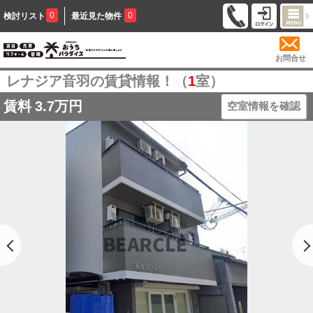
0
0
検討リスト
最近見た物件
お問合せ
レナジア音羽の賃貸情報！（
1
室）
賃料
3.7万円
空室情報を確認