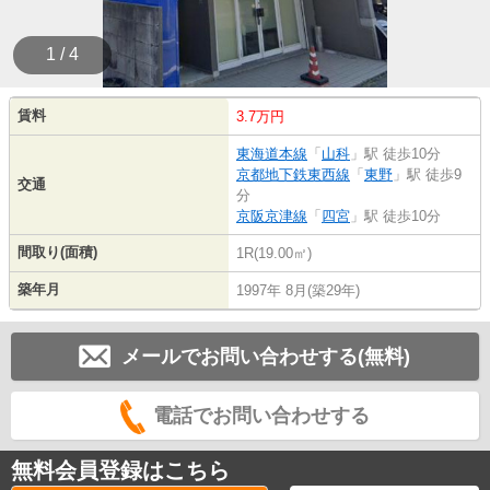
1 / 4
賃料
3.7万円
東海道本線
「
山科
」駅 徒歩10分
京都地下鉄東西線
「
東野
」駅 徒歩9
交通
分
京阪京津線
「
四宮
」駅 徒歩10分
間取り(面積)
1R(19.00㎡)
築年月
1997年 8月(築29年)
メールでお問い合わせする(無料)
電話でお問い合わせする
無料会員登録はこちら