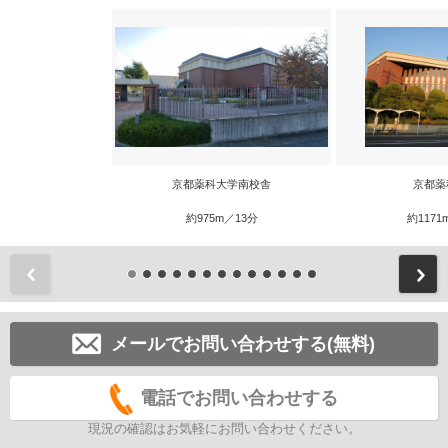
京都薬科大学南校舎
京都薬
約975m／13分
約1171
前
メールでお問い合わせする(無料)
電話でお問い合わせする
現況の確認はお気軽にお問い合わせください。