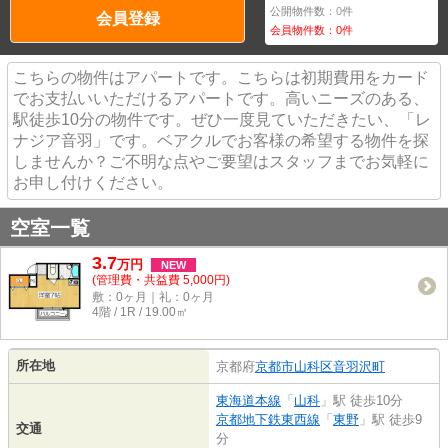
公開物件数：
0
件
会員登録
会員物件数：
0
件
こちらの物件はアパートです。こちらは初期費用をカード
でお支払いいただけるアパートです。高いニーズのある、
駅徒歩10分の物件です。ぜひ一度見ていただきたい、「レ
ナジア音羽」です。ベアクルでお客様の希望する物件を探
しませんか？ご不明な点やご要望はスタッフまでお気軽に
お申し付けください。
空室一覧
3.7
万
円
NEW
(管理費・共益費 5,000円)
敷：0ヶ月｜礼：0ヶ月
4階 / 1R / 19.00㎡
所在地
京都府
京都市山科区
音羽沢町
東海道本線
「
山科
」駅 徒歩10分
京都地下鉄東西線
「
東野
」駅 徒歩9
交通
分