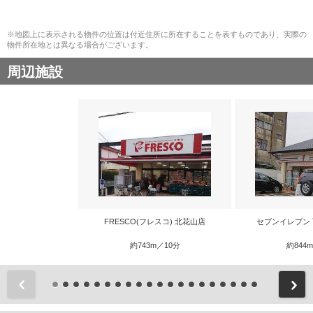
※地図上に表示される物件の位置は付近住所に所在することを表すものであり、実際の
物件所在地とは異なる場合がございます。
周辺施設
FRESCO(フレスコ) 北花山店
セブンイレブン
約743m／10分
約844
前