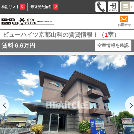
0
0
検討リスト
最近見た物件
お問合せ
ビューハイツ京都山科の賃貸情報！（
1
室）
賃料
6.6万円
空室情報を確認