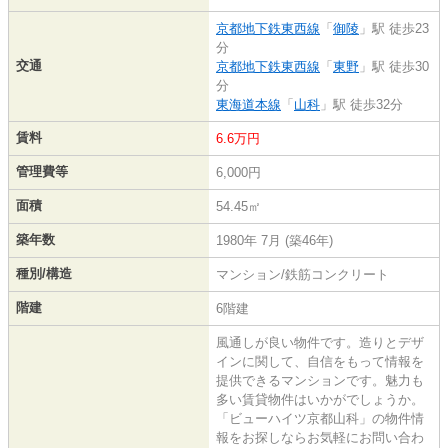
京都地下鉄東西線
「
御陵
」駅 徒歩23
分
交通
京都地下鉄東西線
「
東野
」駅 徒歩30
分
東海道本線
「
山科
」駅 徒歩32分
賃料
6.6万円
管理費等
6,000円
面積
54.45㎡
築年数
1980年 7月 (築46年)
種別/構造
マンション/鉄筋コンクリート
階建
6階建
風通しが良い物件です。造りとデザ
インに関して、自信をもって情報を
提供できるマンションです。魅力も
多い賃貸物件はいかがでしょうか。
「ビューハイツ京都山科」の物件情
報をお探しならお気軽にお問い合わ