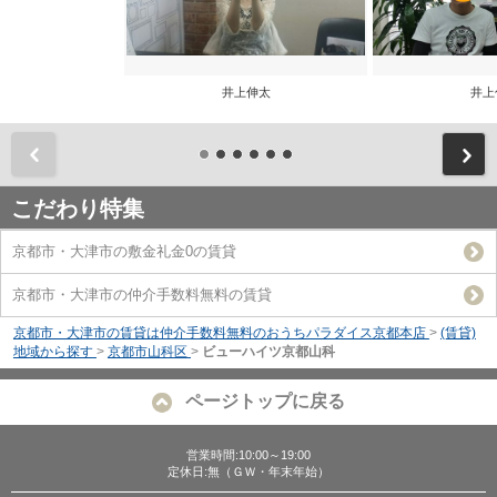
井上伸太
井上
前
こだわり特集
京都市・大津市の敷金礼金0の賃貸
京都市・大津市の仲介手数料無料の賃貸
京都市・大津市の賃貸は仲介手数料無料のおうちパラダイス京都本店
>
(賃貸)
地域から探す
>
京都市山科区
>
ビューハイツ京都山科
ページトップに戻る
営業時間:10:00～19:00
定休日:無（ＧＷ・年末年始）