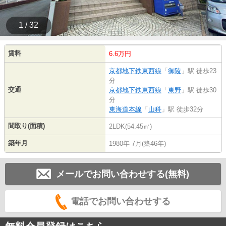
1 / 32
賃料
6.6万円
京都地下鉄東西線
「
御陵
」駅 徒歩23
分
交通
京都地下鉄東西線
「
東野
」駅 徒歩30
分
東海道本線
「
山科
」駅 徒歩32分
間取り(面積)
2LDK(54.45㎡)
築年月
1980年 7月(築46年)
メールでお問い合わせする(無料)
電話でお問い合わせする