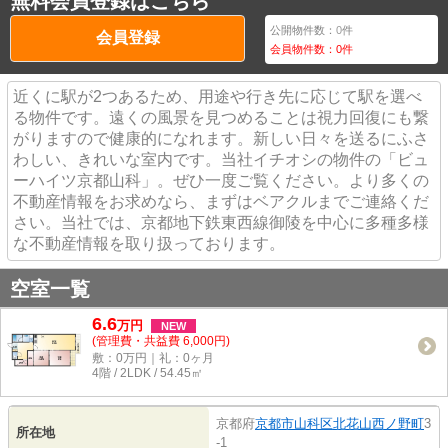
無料会員登録はこちら
公開物件数：
0
件
会員登録
会員物件数：
0
件
近くに駅が2つあるため、用途や行き先に応じて駅を選べ
る物件です。遠くの風景を見つめることは視力回復にも繋
がりますので健康的になれます。新しい日々を送るにふさ
わしい、きれいな室内です。当社イチオシの物件の「ビュ
ーハイツ京都山科」。ぜひ一度ご覧ください。より多くの
不動産情報をお求めなら、まずはベアクルまでご連絡くだ
さい。当社では、京都地下鉄東西線御陵を中心に多種多様
な不動産情報を取り扱っております。
空室一覧
6.6
万
円
NEW
(管理費・共益費 6,000円)
敷：0万円｜礼：0ヶ月
4階 / 2LDK / 54.45㎡
京都府
京都市山科区
北花山西ノ野町
3
所在地
-1