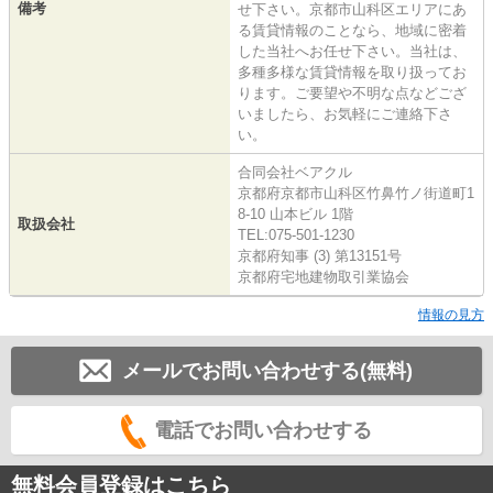
備考
せ下さい。京都市山科区エリアにあ
る賃貸情報のことなら、地域に密着
した当社へお任せ下さい。当社は、
多種多様な賃貸情報を取り扱ってお
ります。ご要望や不明な点などござ
いましたら、お気軽にご連絡下さ
い。
合同会社ベアクル
京都府京都市山科区竹鼻竹ノ街道町1
8-10 山本ビル 1階
取扱会社
TEL:075-501-1230
京都府知事 (3) 第13151号
京都府宅地建物取引業協会
情報の見方
メールでお問い合わせする(無料)
電話でお問い合わせする
無料会員登録はこちら