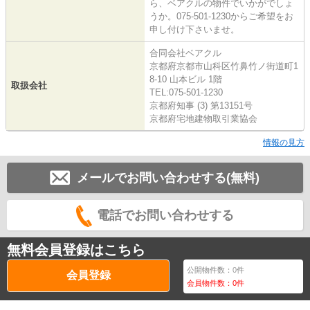
ら、ベアクルの物件でいかがでしょ
うか。075-501-1230からご希望をお
申し付け下さいませ。
合同会社ベアクル
京都府京都市山科区竹鼻竹ノ街道町1
8-10 山本ビル 1階
取扱会社
TEL:075-501-1230
京都府知事 (3) 第13151号
京都府宅地建物取引業協会
情報の見方
メールでお問い合わせする(無料)
電話でお問い合わせする
無料会員登録はこちら
公開物件数：
0
件
会員登録
会員物件数：
0
件