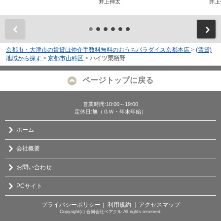
井上伸太
井上
前
京都市・大津市の賃貸は仲介手数料無料のおうちパラダイス京都本店
>
(賃貸)
地域から探す
>
京都市山科区
>
ハイツ栗栖野
ページトップに戻る
営業時間:10:00～19:00
定休日:無（ＧＷ・年末年始）
ホーム
会社概要
お問い合わせ
PCサイト
プライバシーポリシー
利用規約
｜アクセスマップ
｜
Copyright(c) 合同会社ベアクル All rights reserved.