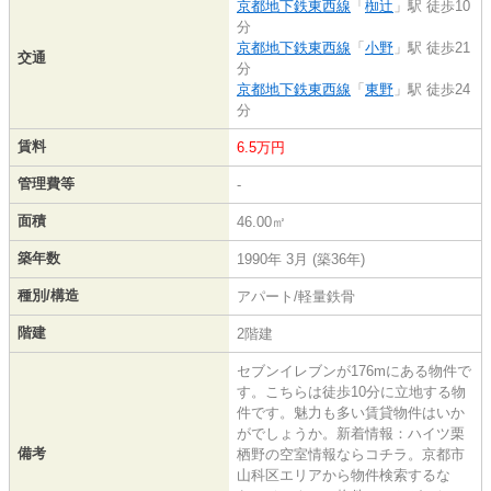
京都地下鉄東西線
「
椥辻
」駅 徒歩10
分
京都地下鉄東西線
「
小野
」駅 徒歩21
交通
分
京都地下鉄東西線
「
東野
」駅 徒歩24
分
賃料
6.5万円
管理費等
-
面積
46.00㎡
築年数
1990年 3月 (築36年)
種別/構造
アパート/軽量鉄骨
階建
2階建
セブンイレブンが176mにある物件で
す。こちらは徒歩10分に立地する物
件です。魅力も多い賃貸物件はいか
がでしょうか。新着情報：ハイツ栗
備考
栖野の空室情報ならコチラ。京都市
山科区エリアから物件検索するな