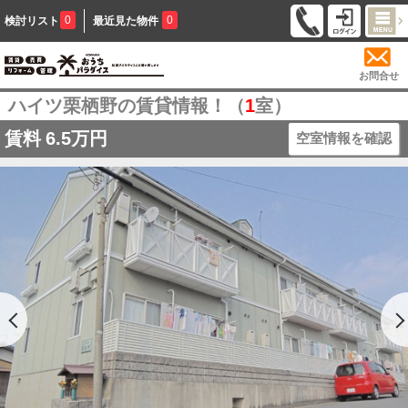
0
0
検討リスト
最近見た物件
お問合せ
ハイツ栗栖野の賃貸情報！（
1
室）
賃料
6.5万円
空室情報を確認