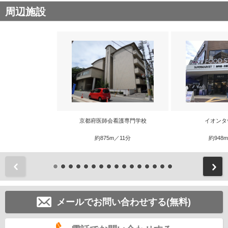
周辺施設
京都府医師会看護専門学校
イオンタ
約875m／11分
約948
前
メールでお問い合わせする(無料)