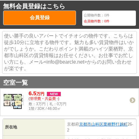
無料会員登録はこちら
公開物件数：
0
件
会員登録
会員物件数：
0
件
使い勝手の良いアパートでイチオシの物件です。こちらは
徒歩10分に立地する物件です。魅力も多い賃貸物件はいか
がでしょうか。こだわりポイント満載のハイツ栗栖野。京
都市山科区の賃貸情報はお任せください。お仕事でお忙し
い方にも、メール<info@bearcle.net>からのお問い合わせ
が楽です。
空室一覧
6.5
万
円
NEW
(管理費・共益費 -)
敷：3万円｜礼：0万円
1階 / 3DK / 46.00㎡
京都府
京都市山科区
栗栖野打越町
26-
所在地
2