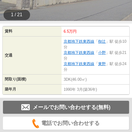
1 / 21
賃料
6.5万円
京都地下鉄東西線
「
椥辻
」駅 徒歩10
分
京都地下鉄東西線
「
小野
」駅 徒歩21
交通
分
京都地下鉄東西線
「
東野
」駅 徒歩24
分
間取り(面積)
3DK(46.00㎡)
築年月
1990年 3月(築36年)
メールでお問い合わせする(無料)
電話でお問い合わせする