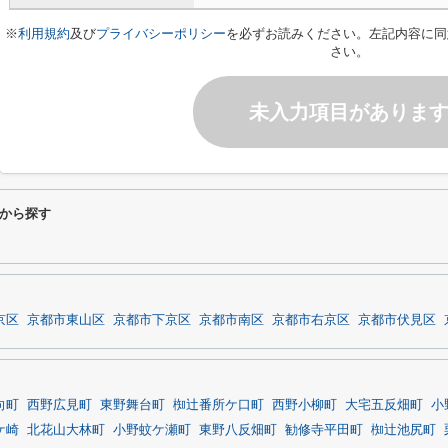
※
利用規約
及び
プライバシーポリシー
を必ずお読みください。左記内容に同
さい。
未入力項目がありま
から探す
京区
京都市東山区
京都市下京区
京都市南区
京都市右京区
京都市伏見区
向町
西野広見町
東野舞台町
椥辻番所ケ口町
西野小柳町
大宅五反畑町
小
ケ崎
北花山大林町
小野蚊ケ瀬町
東野八反畑町
勧修寺平田町
椥辻池尻町