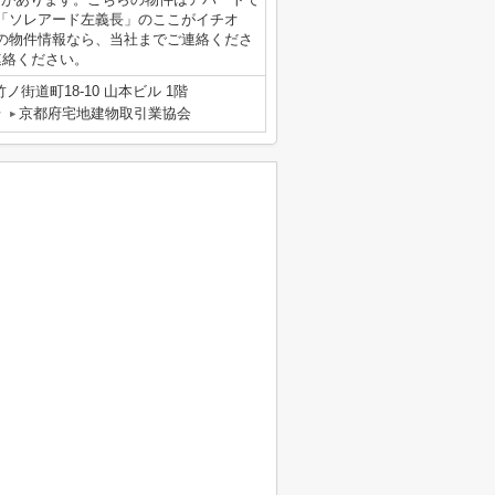
「ソレアード左義長」のここがイチオ
の物件情報なら、当社までご連絡くださ
tへご連絡ください。
街道町18-10 山本ビル 1階
号
京都府宅地建物取引業協会