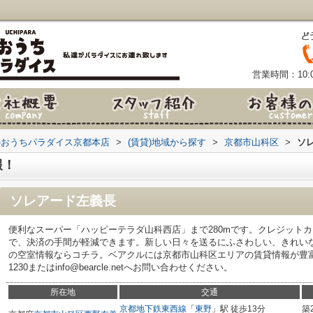
営業時間：10:0
のおうちパラダイス京都本店
>
(賃貸)地域から探す
>
京都市山科区
>
ソ
報！
ソレアード左義長
便利なスーパー「ハッピーテラダ山科西店」まで280mです。クレジット
で、決済の手間が軽減できます。新しい日々を送るにふさわしい、きれい
の空室情報ならコチラ。ベアクルには京都市山科区エリアの賃貸情報が豊富にご
1230またはinfo@bearcle.netへお問い合わせください。
所在地
交通
京都地下鉄東西線
「
東野
」駅 徒歩13分
築