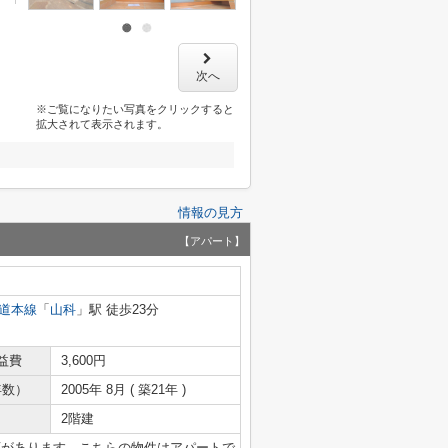
次へ
※ご覧になりたい写真をクリックすると
拡大されて表示されます。
情報の見方
【アパート】
道本線
「
山科
」駅 徒歩23分
益費
3,600円
年数）
2005年 8月 ( 築21年 )
2階建
店があります。こちらの物件はアパートで