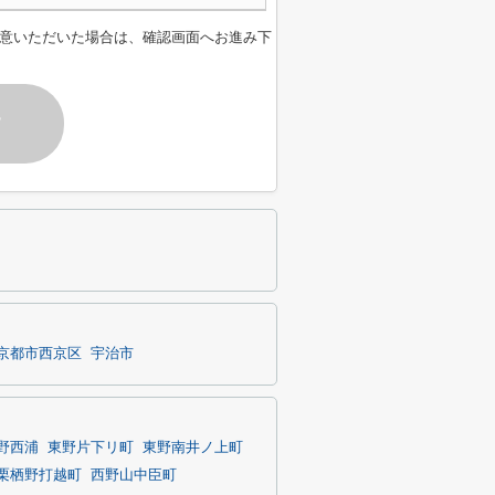
意いただいた場合は、確認画面へお進み下
す
京都市西京区
宇治市
野西浦
東野片下リ町
東野南井ノ上町
栗栖野打越町
西野山中臣町