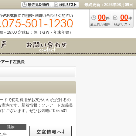
最終更新：2026年08月09日
00
00
件
件
最近見た物件
検討リスト
0～19:00
定休日：無（ＧＷ・年末年始）
レアード左義長
カードで初期費用がお支払いいただけるの
な室内です。新着情報：ソレアード左義長
ざいます。ぜひお気軽に075-501-
建物
空室情報へ
21年