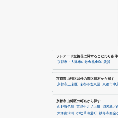
ソレアード左義長に関するこだわり条件
京都市・大津市の敷金礼金0の賃貸
京都市山科区以外の市区町村から探す
京都市上京区
京都市左京区
京都市中
京都市山科区の町名から探す
西野野色町
東野中井ノ上町
御陵鳥ノ
大塚南溝町
椥辻草海道町
勧修寺西金