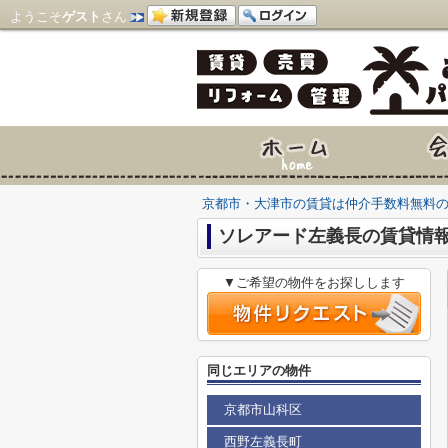
ようこそ
ゲスト
さん
京都市・大津市の賃貸は仲介手数料無料
ソレアード左義長の賃貸情
▼ご希望の物件をお探しします
同じエリアの物件
京都市山科区
西野左義長町