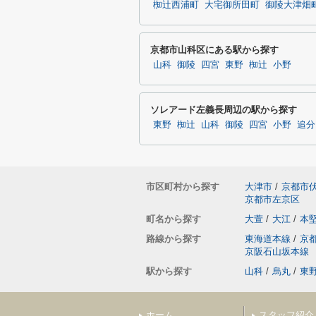
椥辻西浦町
大宅御所田町
御陵大津畑
京都市山科区にある駅から探す
山科
御陵
四宮
東野
椥辻
小野
ソレアード左義長周辺の駅から探す
東野
椥辻
山科
御陵
四宮
小野
追分
市区町村から探す
大津市
/
京都市
京都市左京区
町名から探す
大萱
/
大江
/
本
路線から探す
東海道本線
/
京
京阪石山坂本線
駅から探す
山科
/
烏丸
/
東
ホーム
スタッフ紹介