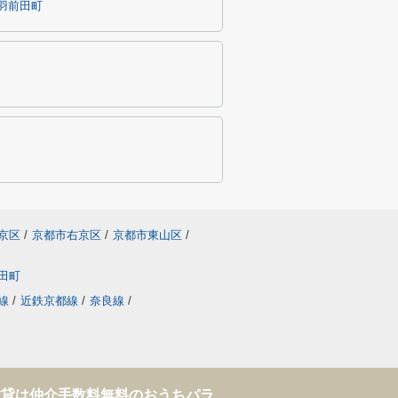
羽前田町
京区
/
京都市右京区
/
京都市東山区
/
田町
線
/
近鉄京都線
/
奈良線
/
賃貸は仲介手数料無料のおうちパラ