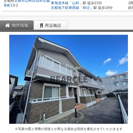
京都府
京都市山科区
西野左義
東海道本線
「
山科
」駅 徒歩23分
2
長町
13-2
京都地下鉄東西線
「
椥辻
」駅 徒歩19分
鉄
物件情報
周辺施設
※写真や図と実際の現状とが異なる場合は現状を優先させていただきます