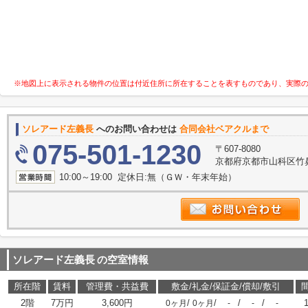
※地図上に表示される物件の位置は付近住所に所在することを表すものであり、実際
ソレアード左義長
へのお問い合わせは
合同会社ベアクルまで
075-501-1230
〒607-8080
京都府京都市山科区竹鼻竹
10:00～19:00 定休日:無（ＧＷ・年末年始）
ソレアード左義長
の空室情報
所在階
賃料
管理費・共益費
敷金/礼金/保証金/償却/敷引
2階
7万円
3,600円
/
/
/
/
0ヶ月
0ヶ月
-
-
-