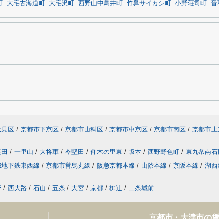
町
大宅古海道町
大宅沢町
西野山中鳥井町
竹鼻サイカシ町
小野荘司町
音
伏見区
/
京都市下京区
/
京都市山科区
/
京都市中京区
/
京都市南区
/
京都市上
堅田
/
一里山
/
大将軍
/
今堅田
/
仰木の里東
/
坂本
/
西野野色町
/
東九条南石
都地下鉄東西線
/
京都市営烏丸線
/
阪急京都本線
/
山陰本線
/
京阪本線
/
湖西
野
/
西大路
/
石山
/
五条
/
大宮
/
京都
/
椥辻
/
二条城前
京都市・大津市の