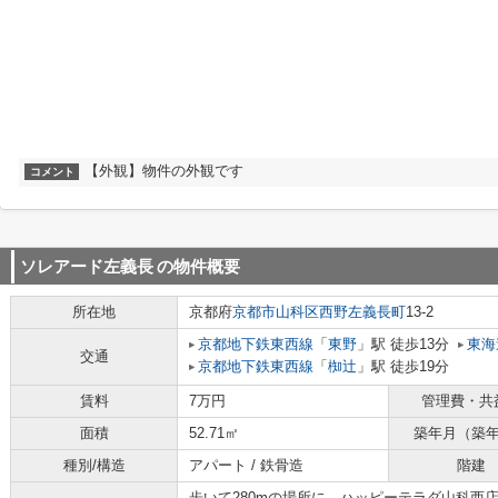
【外観】物件の外観です
コメント
ソレアード左義長
の物件概要
所在地
京都府
京都市山科区
西野左義長町
13-2
京都地下鉄東西線
「
東野
」駅 徒歩13分
東海
交通
京都地下鉄東西線
「
椥辻
」駅 徒歩19分
賃料
7万円
管理費・共
面積
52.71㎡
築年月（築
種別/構造
アパート / 鉄骨造
階建
歩いて280mの場所に、ハッピーテラダ山科西