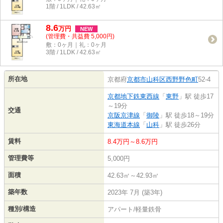
1階 / 1LDK / 42.63㎡
8.6
万
円
NEW
(管理費・共益費 5,000円)
敷：0ヶ月｜礼：0ヶ月
3階 / 1LDK / 42.63㎡
所在地
京都府
京都市山科区
西野野色町
52-4
京都地下鉄東西線
「
東野
」駅 徒歩17
～19分
交通
京阪京津線
「
御陵
」駅 徒歩18～19分
東海道本線
「
山科
」駅 徒歩26分
賃料
8.4万円～8.6万円
管理費等
5,000円
面積
42.63㎡～42.93㎡
築年数
2023年 7月 (築3年)
種別/構造
アパート/軽量鉄骨