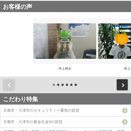
お客様の声
井上伸太
井上
前
こだわり特集
京都市・大津市のセキュリティー重視の賃貸
京都市・大津市の敷金礼金0の賃貸