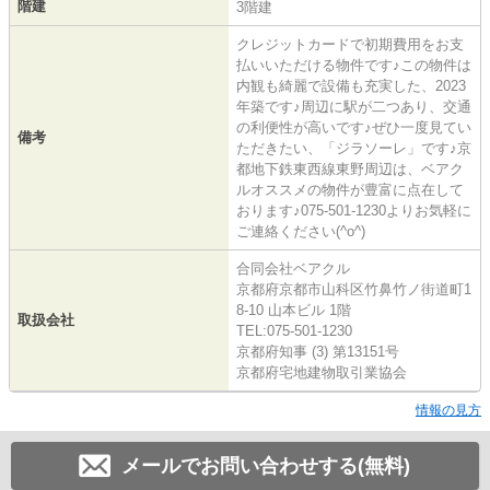
階建
3階建
クレジットカードで初期費用をお支
払いいただける物件です♪この物件は
内観も綺麗で設備も充実した、2023
年築です♪周辺に駅が二つあり、交通
の利便性が高いです♪ぜひ一度見てい
備考
ただきたい、「ジラソーレ」です♪京
都地下鉄東西線東野周辺は、ベアク
ルオススメの物件が豊富に点在して
おります♪075-501-1230よりお気軽に
ご連絡ください(^o^)
合同会社ベアクル
京都府京都市山科区竹鼻竹ノ街道町1
8-10 山本ビル 1階
取扱会社
TEL:075-501-1230
京都府知事 (3) 第13151号
京都府宅地建物取引業協会
情報の見方
メールでお問い合わせする(無料)