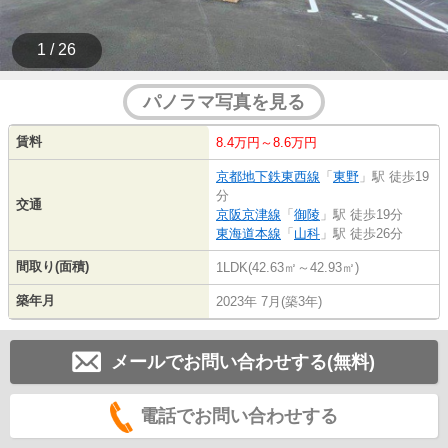
1 / 26
パノラマ写真を見る
賃料
8.4万円～8.6万円
京都地下鉄東西線
「
東野
」駅 徒歩19
分
交通
京阪京津線
「
御陵
」駅 徒歩19分
東海道本線
「
山科
」駅 徒歩26分
間取り(面積)
1LDK(42.63㎡～42.93㎡)
築年月
2023年 7月(築3年)
メールでお問い合わせする(無料)
電話でお問い合わせする