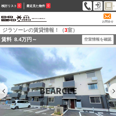
0
0
検討リスト
最近見た物件
お問合せ
ジラソーレの賃貸情報！（
3
室）
賃料
8.4
万円～
空室情報を確認