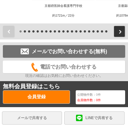
京都府医師会看護専門学校
京都薬
約1721m／22分
約1078
前
メールでお問い合わせする(無料)
電話でお問い合わせする
現況の確認はお気軽にお問い合わせください。
無料会員登録はこちら
公開物件数：
0
件
会員登録
会員物件数：
0
件
メールで共有する
LINEで共有する