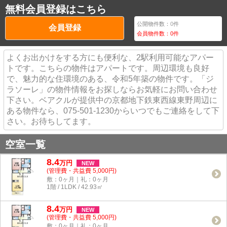
無料会員登録はこちら
公開物件数：
0
件
会員登録
会員物件数：
0
件
よくお出かけをする方にも便利な、2駅利用可能なアパー
トです。こちらの物件はアパートです。周辺環境も良好
で、魅力的な住環境のある、令和5年築の物件です。「ジ
ラソーレ」の物件情報をお探しならお気軽にお問い合わせ
下さい。ベアクルが提供中の京都地下鉄東西線東野周辺に
ある物件なら、075-501-1230からいつでもご連絡をして下
さい。お待ちしてます。
空室一覧
8.4
万
円
NEW
(管理費・共益費 5,000円)
敷：0ヶ月｜礼：0ヶ月
1階 / 1LDK / 42.93㎡
8.4
万
円
NEW
(管理費・共益費 5,000円)
敷：0ヶ月｜礼：0ヶ月