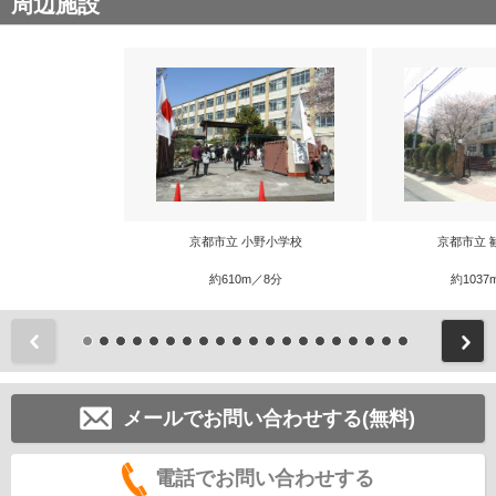
周辺施設
京都市立 小野小学校
京都市立 
約610m／8分
約1037
前
メールでお問い合わせする(無料)
電話でお問い合わせする