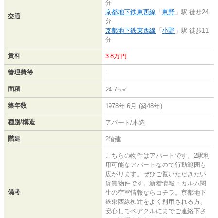
分
京都地下鉄東西線
「
東野
」駅 徒歩24
交通
分
京都地下鉄東西線
「
小野
」駅 徒歩11
分
賃料
3.8万円
管理費等
-
面積
24.75㎡
築年数
1978年 6月 (築48年)
種別/構造
アパート/木造
階建
2階建
こちらの物件はアパートです。2駅利
用可能なアパートなので行動範囲も
広がります。ぜひご覧いただきたい
賃貸物件です。新着情報：カルム関
備考
生の空室情報ならコチラ。京都地下
鉄東西線椥辻をよく利用される方、
安心してベアクルにまでご連絡下さ