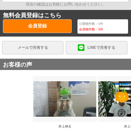
現況の確認はお気軽にお問い合わせください。
無料会員登録はこちら
公開物件数：
0
件
会員登録
会員物件数：
0
件
メールで共有する
LINEで共有する
お客様の声
井上伸太
井上