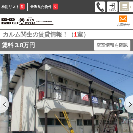
0
0
検討リスト
最近見た物件
お問合せ
カルム関生の賃貸情報！（
1
室）
賃料
3.8万円
空室情報を確認