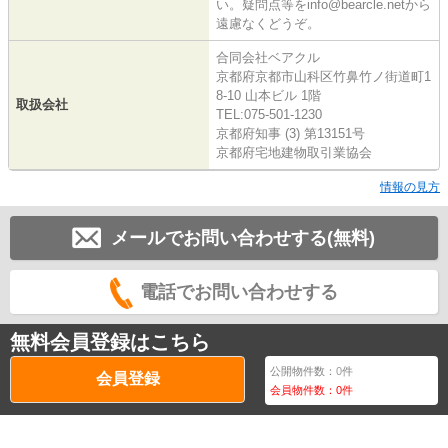
い。疑問点等をinfo@bearcle.netから
遠慮なくどうぞ。
合同会社ベアクル
京都府京都市山科区竹鼻竹ノ街道町1
8-10 山本ビル 1階
取扱会社
TEL:075-501-1230
京都府知事 (3) 第13151号
京都府宅地建物取引業協会
情報の見方
メールでお問い合わせする(無料)
電話でお問い合わせする
無料会員登録はこちら
公開物件数：
0
件
会員登録
会員物件数：
0
件