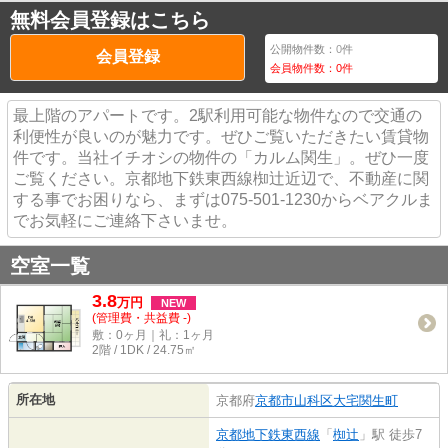
無料会員登録はこちら
公開物件数：
0
件
会員登録
会員物件数：
0
件
最上階のアパートです。2駅利用可能な物件なので交通の
利便性が良いのが魅力です。ぜひご覧いただきたい賃貸物
件です。当社イチオシの物件の「カルム関生」。ぜひ一度
ご覧ください。京都地下鉄東西線椥辻近辺で、不動産に関
する事でお困りなら、まずは075-501-1230からベアクルま
でお気軽にご連絡下さいませ。
空室一覧
3.8
万
円
NEW
(管理費・共益費 -)
敷：0ヶ月｜礼：1ヶ月
2階 / 1DK / 24.75㎡
所在地
京都府
京都市山科区
大宅関生町
京都地下鉄東西線
「
椥辻
」駅 徒歩7