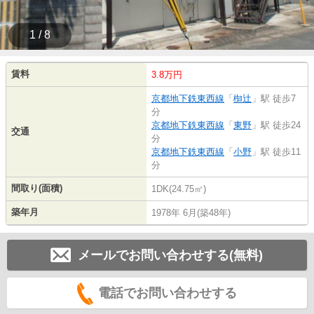
1 / 8
賃料
3.8万円
京都地下鉄東西線
「
椥辻
」駅 徒歩7
分
京都地下鉄東西線
「
東野
」駅 徒歩24
交通
分
京都地下鉄東西線
「
小野
」駅 徒歩11
分
間取り(面積)
1DK(24.75㎡)
築年月
1978年 6月(築48年)
メールでお問い合わせする(無料)
電話でお問い合わせする