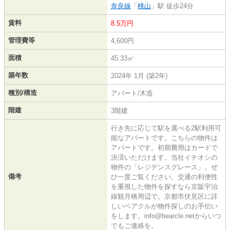
奈良線
「
桃山
」駅 徒歩24分
賃料
8.5万円
管理費等
4,600円
面積
45.33㎡
築年数
2024年 1月 (築2年)
種別/構造
アパート/木造
階建
3階建
行き先に応じて駅を選べる2駅利用可
能なアパートです。こちらの物件は
アパートです。初期費用はカードで
決済いただけます。当社イチオシの
物件の「レジデンスグレース」。ぜ
備考
ひ一度ご覧ください。交通の利便性
を重視した物件を探すなら京阪宇治
線観月橋周辺で。京都市伏見区に詳
しいベアクルが物件探しのお手伝い
をします。info@bearcle.netからいつ
でもご連絡を。