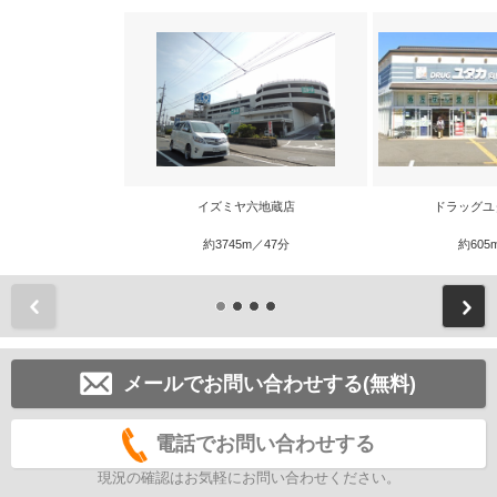
イズミヤ六地蔵店
ドラッグユ
約3745m／47分
約605
前
メールでお問い合わせする(無料)
電話でお問い合わせする
現況の確認はお気軽にお問い合わせください。