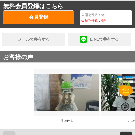
無料会員登録はこちら
公開物件数：
0
件
会員登録
会員物件数：
0
件
メールで共有する
LINEで共有する
お客様の声
井上伸太
井上