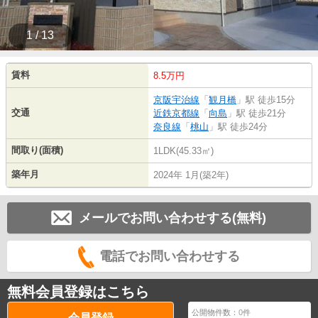
1 / 13
賃料
8.5万円
京阪宇治線
「
観月橋
」駅 徒歩15分
交通
近鉄京都線
「
向島
」駅 徒歩21分
奈良線
「
桃山
」駅 徒歩24分
間取り(面積)
1LDK(45.33㎡)
築年月
2024年 1月(築2年)
メールでお問い合わせする(無料)
電話でお問い合わせする
無料会員登録はこちら
公開物件数：
0
件
会員登録