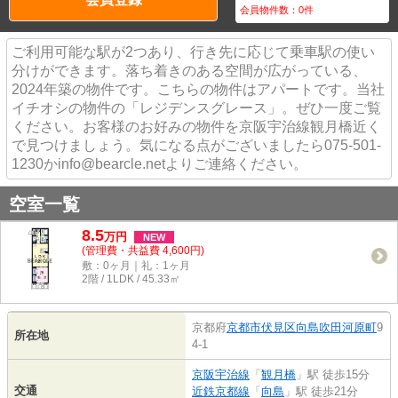
会員物件数：
0
件
ご利用可能な駅が2つあり、行き先に応じて乗車駅の使い
分けができます。落ち着きのある空間が広がっている、
2024年築の物件です。こちらの物件はアパートです。当社
イチオシの物件の「レジデンスグレース」。ぜひ一度ご覧
ください。お客様のお好みの物件を京阪宇治線観月橋近く
で見つけましょう。気になる点がございましたら075-501-
1230かinfo@bearcle.netよりご連絡ください。
空室一覧
8.5
万
円
NEW
(管理費・共益費 4,600円)
敷：0ヶ月｜礼：1ヶ月
2階 / 1LDK / 45.33㎡
京都府
京都市伏見区
向島吹田河原町
9
所在地
4-1
京阪宇治線
「
観月橋
」駅 徒歩15分
交通
近鉄京都線
「
向島
」駅 徒歩21分