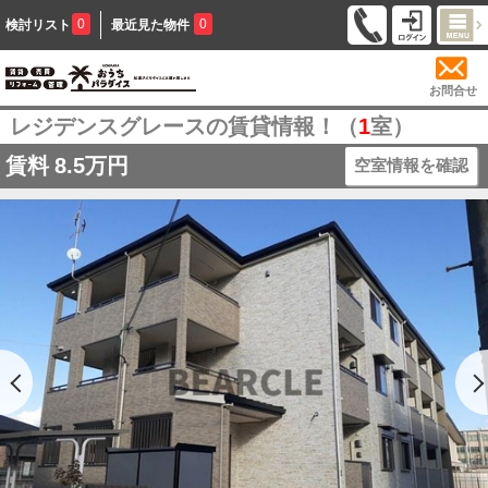
0
0
検討リスト
最近見た物件
お問合せ
レジデンスグレースの賃貸情報！（
1
室）
賃料
8.5万円
空室情報を確認