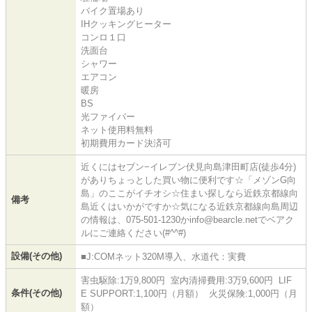
バイク置場あり
IHクッキングヒーター
コンロ１口
洗面台
シャワー
エアコン
暖房
BS
光ファイバー
ネット使用料無料
初期費用カード決済可
近くにはセブン−イレブン伏見向島津田町店(徒歩4分)
がありちょっとした買い物に便利です☆「メゾンG向
島」のここがイチオシ☆住まい探しなら近鉄京都線向
備考
島近くはいかがですか☆気になる近鉄京都線向島周辺
の情報は、075-501-1230かinfo@bearcle.netでベアク
ルにご連絡ください(#^^#)
設備(その他)
■J:COMネット320M導入、水道代：実費
害虫駆除:1万9,800円 室内清掃費用:3万9,600円 LIF
条件(その他)
E SUPPORT:1,100円（月額） 火災保険:1,000円（月
額）