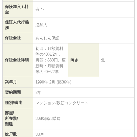
保険加入 / 料
有 / -
金
保証人代行義
必加入
務
保証会社
あんしん保証
初回：月額賃料
等の40%/2年、
保証会社詳細
向き
月額：880円、更
北
新時：月額賃料
等の20%/2年
築年月
1990年 2月 (築36年)
契約期間
2年
種別/構造
マンション/鉄筋コンクリート
部屋/
所在階/
308/3階/3階建
階建
総戸数
38戸