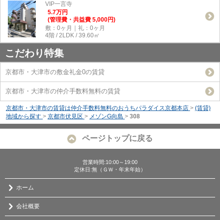
VIP一言寺
5.7
万
円
(管理費・共益費 5,000円)
敷：0ヶ月｜礼：0ヶ月
4階 / 2LDK / 39.60㎡
こだわり特集
京都市・大津市の敷金礼金0の賃貸
京都市・大津市の仲介手数料無料の賃貸
京都市・大津市の賃貸は仲介手数料無料のおうちパラダイス京都本店
>
(賃貸)
地域から探す
>
京都市伏見区
>
メゾンG向島
>
308
ページトップに戻る
営業時間:10:00～19:00
定休日:無（ＧＷ・年末年始）
ホーム
会社概要