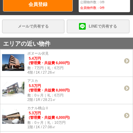
公開物件数：
0
件
会員登録
会員物件数：
0
件
メールで共有する
LINEで共有する
エリアの近い物件
ボヌール伏見
5.4
万
円
(管理費・共益費 6,000円)
敷：7万円｜礼：6万円
4階 / 1K / 27.26㎡
アスカ
5.5
万
円
(管理費・共益費 8,000円)
敷：0ヶ月｜礼：6万円
2階 / 1R / 28.21㎡
カナル桃山Ⅱ
5.3
万
円
(管理費・共益費 4,000円)
敷：0ヶ月｜礼：10万円
1階 / 1K / 27.08㎡