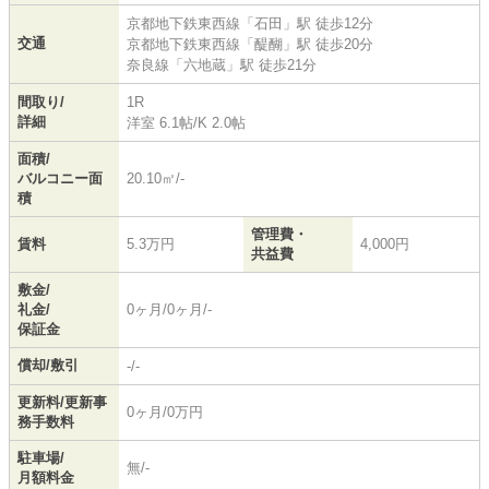
京都地下鉄東西線
「
石田
」駅 徒歩12分
交通
京都地下鉄東西線
「
醍醐
」駅 徒歩20分
奈良線
「
六地蔵
」駅 徒歩21分
間取り/
1R
詳細
洋室 6.1帖
/
K 2.0帖
面積/
バルコニー面
20.10㎡/-
積
管理費・
賃料
5.3万円
4,000円
共益費
敷金/
礼金/
0ヶ月/0ヶ月/-
保証金
償却/敷引
-/-
更新料/更新事
0ヶ月/0万円
務手数料
駐車場/
無/-
月額料金