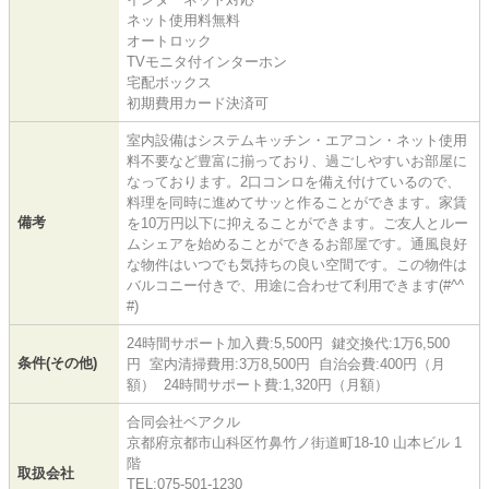
ネット使用料無料
オートロック
TVモニタ付インターホン
宅配ボックス
初期費用カード決済可
室内設備はシステムキッチン・エアコン・ネット使用
料不要など豊富に揃っており、過ごしやすいお部屋に
なっております。2口コンロを備え付けているので、
料理を同時に進めてサッと作ることができます。家賃
備考
を10万円以下に抑えることができます。ご友人とルー
ムシェアを始めることができるお部屋です。通風良好
な物件はいつでも気持ちの良い空間です。この物件は
バルコニー付きで、用途に合わせて利用できます(#^^
#)
24時間サポート加入費:5,500円 鍵交換代:1万6,500
条件(その他)
円 室内清掃費用:3万8,500円 自治会費:400円（月
額） 24時間サポート費:1,320円（月額）
合同会社ベアクル
京都府京都市山科区竹鼻竹ノ街道町18-10 山本ビル 1
階
取扱会社
TEL:075-501-1230