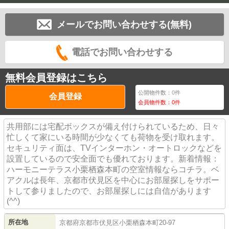
メールでお問い合わせする(無料)
電話でお問い合わせする
無料会員登録はこちら
公開物件数：
0
件
会員登録
会員物件数：
0
件
共用部には宅配ボックスが備え付けられているため、日々
忙しくて家にいる時間が少なくても荷物を受け取れます。
セキュリティ面は、TVインターホン・オートロックなどを
設置しているので安全面でも優れております。新着情報：
ハーモニーテラス小栗栖森本町の空室情報ならコチラ。ベ
アクルは長年、京都市伏見区を中心にお部屋探しをサポー
トして参りましたので、お部屋探しには自信があります
(^^)
所在地
京都府
京都市伏見区
小栗栖森本町
20-97