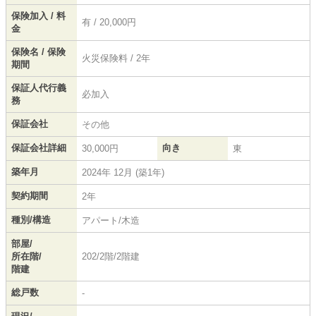
保険加入 / 料
有 / 20,000円
金
保険名 / 保険
火災保険料 / 2年
期間
保証人代行義
必加入
務
保証会社
その他
保証会社詳細
向き
30,000円
東
築年月
2024年 12月 (築1年)
契約期間
2年
種別/構造
アパート/木造
部屋/
所在階/
202/2階/2階建
階建
総戸数
-