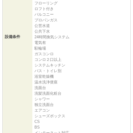
フローリング
ロフト付き
バルコニー
プロパンガス
公営水道
公共下水
設備条件
24時間換気システム
電気有
駐輪場
ガスコンロ
コンロ２口以上
システムキッチン
バス・トイレ別
浴室乾燥機
温水洗浄便座
洗面台
洗髪洗面化粧台
シャワー
独立洗面台
エアコン
シューズボックス
CS
BS
インターネット対応