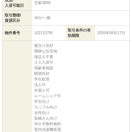
現況/
空家/即時
入居可能日
取引態様/
仲介/一般
賃貸区分
取引条件の有
物件番号
102133795
2026年08月17日
効期限
陽当り良好
閑静な住宅地
保証人不要
２人入居可
高齢者相談
眺望良好
学生歓迎
法人可
外国人可
ルームシェア可
学生向け
カップル向け
女性向け
新婚さん向け
仲介手数料無料
室内洗濯機置場