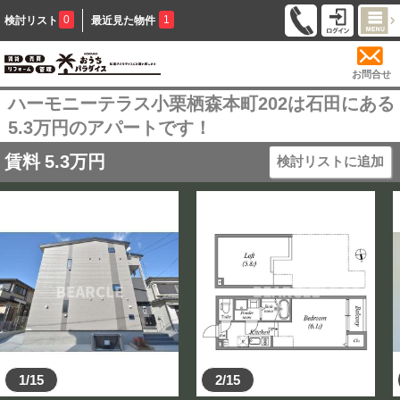
0
1
検討リスト
最近見た物件
お問合せ
ハーモニーテラス小栗栖森本町202は石田にある
5.3万円のアパートです！
賃料
5.3
万円
検討リストに追加
1/15
2/15