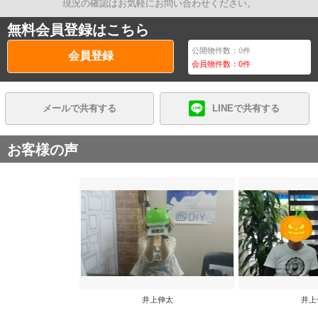
現況の確認はお気軽にお問い合わせください。
無料会員登録はこちら
公開物件数：
0
件
会員登録
会員物件数：
0
件
メールで共有する
LINEで共有する
お客様の声
井上伸太
井上