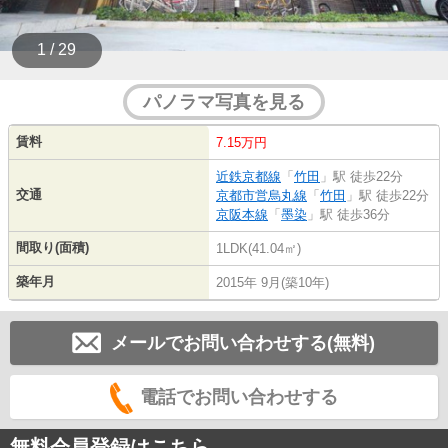
1 / 29
パノラマ写真を見る
賃料
7.15万円
近鉄京都線
「
竹田
」駅 徒歩22分
交通
京都市営烏丸線
「
竹田
」駅 徒歩22分
京阪本線
「
墨染
」駅 徒歩36分
間取り(面積)
1LDK(41.04㎡)
築年月
2015年 9月(築10年)
メールでお問い合わせする(無料)
電話でお問い合わせする
無料会員登録はこちら