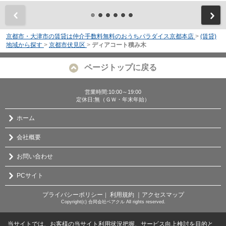
前
京都市・大津市の賃貸は仲介手数料無料のおうちパラダイス京都本店
>
(賃貸)
地域から探す
>
京都市伏見区
>
ディアコート積み木
ページトップに戻る
営業時間:10:00～19:00
定休日:無（ＧＷ・年末年始）
ホーム
会社概要
お問い合わせ
PCサイト
プライバシーポリシー
利用規約
｜アクセスマップ
｜
Copyright(c) 合同会社ベアクル All rights reserved.
当サイトでは、お客様の当サイト利用状況把握、サービス向上検討を目的と