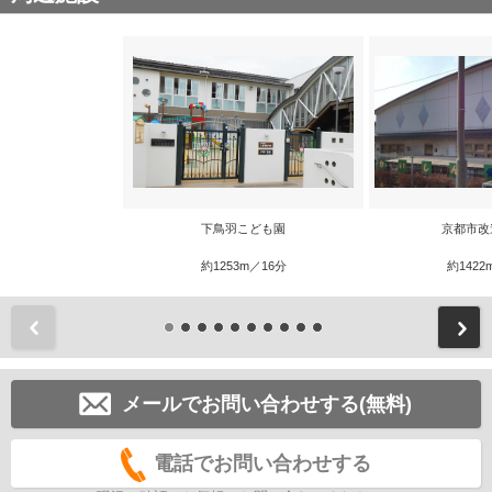
下鳥羽こども園
京都市改
約1253m／16分
約1422
前
メールでお問い合わせする(無料)
電話でお問い合わせする