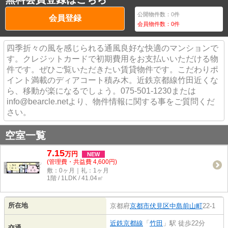
公開物件数：
0
件
会員登録
会員物件数：
0
件
四季折々の風を感じられる通風良好な快適のマンションで
す。クレジットカードで初期費用をお支払いいただける物
件です。ぜひご覧いただきたい賃貸物件です。こだわりポ
イント満載のディアコート積み木。近鉄京都線竹田近くな
ら、移動が楽になるでしょう。075-501-1230または
info@bearcle.netより、物件情報に関する事をご質問くだ
さい。
空室一覧
7.15
万
円
NEW
(管理費・共益費 4,600円)
敷：0ヶ月｜礼：1ヶ月
1階 / 1LDK / 41.04㎡
所在地
京都府
京都市伏見区
中島前山町
22-1
近鉄京都線
「
竹田
」駅 徒歩22分
交通