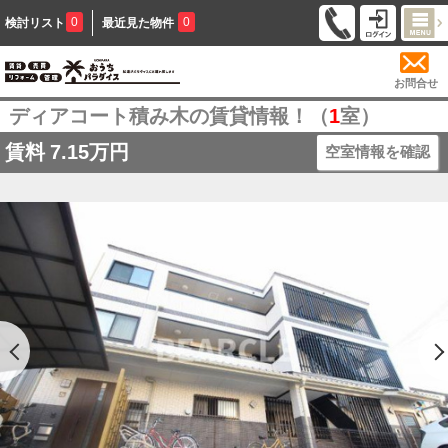
0
0
検討リスト
最近見た物件
お問合せ
ディアコート積み木の賃貸情報！（
1
室）
賃料
7.15万円
空室情報を確認