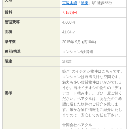
京阪本線
「
墨染
」駅 徒歩36分
賃料
7.15万円
管理費等
4,600円
面積
41.04㎡
築年数
2015年 9月 (築10年)
種別/構造
マンション/鉄骨造
階建
3階建
築7年のイチオシ物件はこちらです。
マンションは通風良好な空間です。
魅力も多い賃貸物件はいかがでしょ
うか。当社イチオシの物件の「ディ
備考
アコート積み木」。ぜひ一度ご覧く
ださい。ベアクルは、あなたのご希
望に適した物件のご紹介を致しま
す。確かな物件情報をご紹介いたし
ますので、安心してお任せ下さい。
合同会社ベアクル