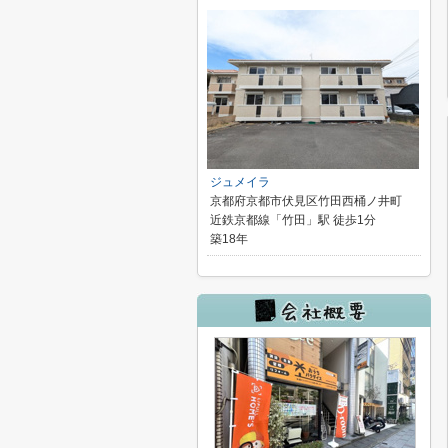
ジュメイラ
京都府京都市伏見区竹田西桶ノ井町
近鉄京都線「竹田」駅 徒歩1分
築18年