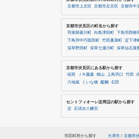
京都市上京区
京都市左京区
京都市中
京都市伏見区の町名から探す
羽束師菱川町
向島津田町
下鳥羽西柳
下鳥羽中円面田町
竹田藁屋町
淀下津
深草野田町
深草七瀬川町
深草仙石屋
京都市伏見区にある駅から探す
稲荷
ＪＲ藤森
桃山
上鳥羽口
竹田
六地蔵
くいな橋
醍醐
石田
セントフィオーレ淀周辺の駅から探す
淀
石清水八幡宮
市区町村から探す
大津市
/
京都市