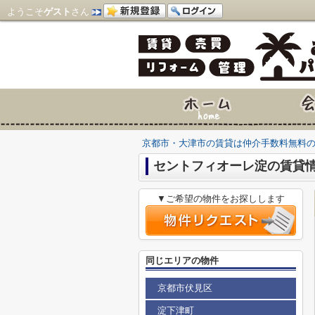
ようこそ
ゲスト
さん
京都市・大津市の賃貸は仲介手数料無料
セントフィオーレ淀の賃貸
▼ご希望の物件をお探しします
同じエリアの物件
京都市伏見区
淀下津町