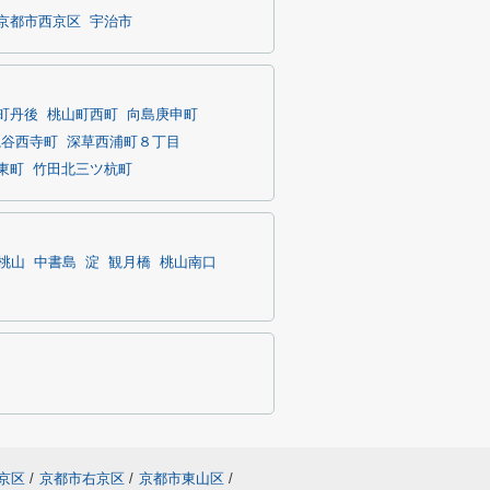
京都市西京区
宇治市
町丹後
桃山町西町
向島庚申町
亀谷西寺町
深草西浦町８丁目
東町
竹田北三ツ杭町
桃山
中書島
淀
観月橋
桃山南口
京区
/
京都市右京区
/
京都市東山区
/