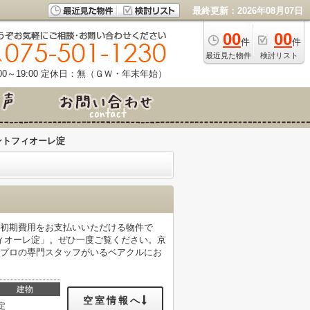
最終更新：2026年08月07日
00
00
件
件
最近見た物件
検討リスト
0～19:00
定休日：無（ＧＷ・年末年始）
ントフィオーレ淀
で初期費用をお支払いいただける物件で
ィオーレ淀」。ぜひ一度ご覧ください。京
らご連絡を。プロの専門スタッフがいるベアクルにお
建物
空室情報へ
定