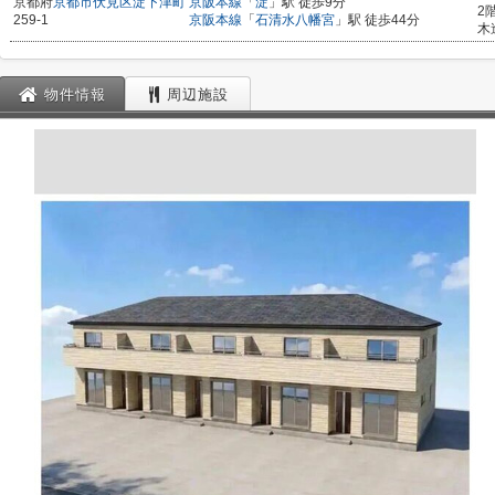
京都府
京都市伏見区
淀下津町
京阪本線
「
淀
」駅 徒歩9分
2
259-1
京阪本線
「
石清水八幡宮
」駅 徒歩44分
木
物件情報
周辺施設