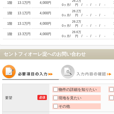
26.2万
1階
13.1万円
4,000円
/
/
/
/
0ヶ月
円
-
-
-
26.2万
1階
13.1万円
4,000円
/
/
/
/
0ヶ月
円
-
-
-
26.2万
1階
13.1万円
4,000円
/
/
/
/
0ヶ月
円
-
-
-
26.6万
1階
13.3万円
4,000円
/
/
/
/
0ヶ月
円
-
-
-
セントフィオーレ淀
へのお問い合わせ
物件の詳細を知りたい
要望
必須
現地を見たい
その他