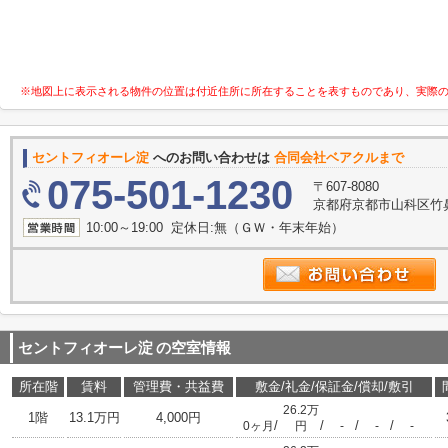
※地図上に表示される物件の位置は付近住所に所在することを表すものであり、実際
セントフィオーレ淀
へのお問い合わせは
合同会社ベアクルまで
075-501-1230
〒607-8080
京都府京都市山科区竹鼻竹
10:00～19:00 定休日:無（ＧＷ・年末年始）
セントフィオーレ淀
の空室情報
所在階
賃料
管理費・共益費
敷金/礼金/保証金/償却/敷引
26.2万
1階
13.1万円
4,000円
/
/
/
/
0ヶ月
円
-
-
-