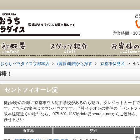
営業時間：10:0
のおうちパラダイス京都本店
>
(賃貸)地域から探す
>
京都市伏見区
>
セ
情報！
セントフィオーレ淀
徒歩4分の距離に京都市立大淀中学校があるのも魅力。クレジットカード
す。こちらの物件はタウンハウスです。当社イチオシの物件の「セントフ
阪本線淀近くの物件なら、075-501-1230かinfo@bearcle.netか
任せ下さい。
所在地
交通
予