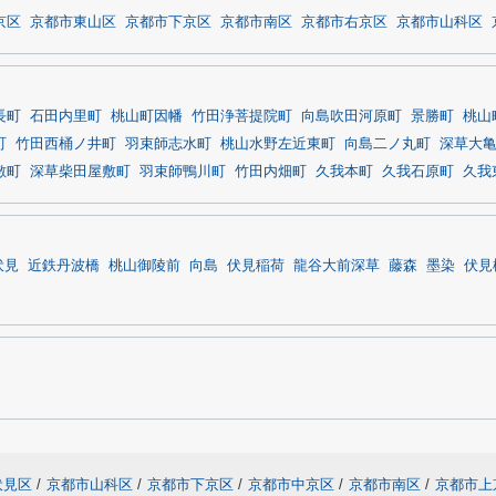
京区
京都市東山区
京都市下京区
京都市南区
京都市右京区
京都市山科区
長町
石田内里町
桃山町因幡
竹田浄菩提院町
向島吹田河原町
景勝町
桃山
町
竹田西桶ノ井町
羽束師志水町
桃山水野左近東町
向島二ノ丸町
深草大
敷町
深草柴田屋敷町
羽束師鴨川町
竹田内畑町
久我本町
久我石原町
久我
伏見
近鉄丹波橋
桃山御陵前
向島
伏見稲荷
龍谷大前深草
藤森
墨染
伏見
伏見区
/
京都市山科区
/
京都市下京区
/
京都市中京区
/
京都市南区
/
京都市上