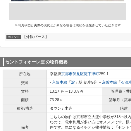
※写真や図と実際の現状とが異なる場合は現状を優先させていただきます
【外観パース】
コメント
セントフィオーレ淀
の物件概要
所在地
京都府
京都市伏見区
淀下津町
259-1
京阪本線
「
淀
」駅 徒歩9分
京阪本線
「
石清
交通
賃料
13.1万円～13.3万円
管理費・共
面積
73.28㎡
築年月（築
種別/構造
タウン / 木造
階建
こちらの物件は京都市立大淀中学校が318m以
なので、電車利用が多い方にオススメです。様
備考
件です。気になるイチオシ物件情報：「セント