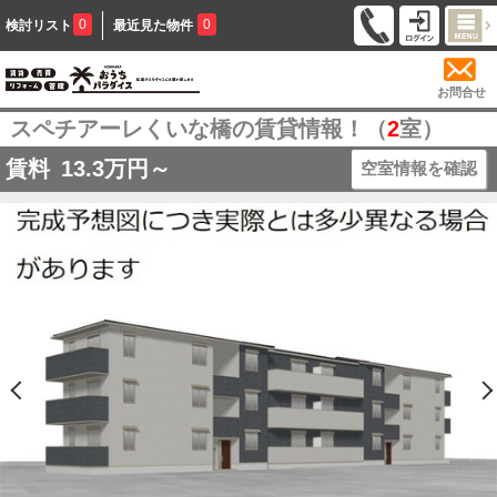
0
0
検討リスト
最近見た物件
お問合せ
スペチアーレくいな橋の賃貸情報！（
2
室）
賃料
13.3
万円～
空室情報を確認