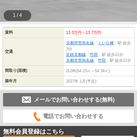
1 / 4
賃料
13.3万円～13.7万円
京都市営烏丸線
「
くいな橋
」駅 徒歩
3分
交通
近鉄京都線
「
竹田
」駅 徒歩11分
京都市営烏丸線
「
竹田
」駅 徒歩11分
間取り(面積)
2LDK(54.23㎡～54.34㎡)
築年月
2027年 1月(予定)
メールでお問い合わせする(無料)
電話でお問い合わせする
無料会員登録はこちら