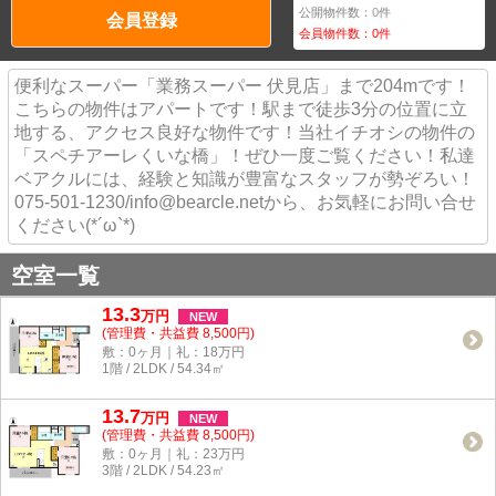
公開物件数：
0
件
会員登録
会員物件数：
0
件
便利なスーパー「業務スーパー 伏見店」まで204mです！
こちらの物件はアパートです！駅まで徒歩3分の位置に立
地する、アクセス良好な物件です！当社イチオシの物件の
「スペチアーレくいな橋」！ぜひ一度ご覧ください！私達
ベアクルには、経験と知識が豊富なスタッフが勢ぞろい！
075-501-1230/info@bearcle.netから、お気軽にお問い合せ
ください(*´ω`*)
空室一覧
13.3
万
円
NEW
(管理費・共益費 8,500円)
敷：0ヶ月｜礼：18万円
1階 / 2LDK / 54.34㎡
13.7
万
円
NEW
(管理費・共益費 8,500円)
敷：0ヶ月｜礼：23万円
3階 / 2LDK / 54.23㎡