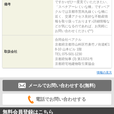
ですか♪ぜひ一度見ていただきたい、
備考
「スペチアーレくいな橋」です♪ベア
クルでは京都市営烏丸線くいな橋に
近く、交通アクセス良好な不動産情
報を取り扱っております♪詳細情報な
どが気になるのであれば、お気軽に
お問い合わせください(^^)
合同会社ベアクル
京都府京都市山科区竹鼻竹ノ街道町1
8-10 山本ビル 1階
取扱会社
TEL:075-501-1230
京都府知事 (3) 第13151号
京都府宅地建物取引業協会
情報の見方
メールでお問い合わせする(無料)
電話でお問い合わせする
無料会員登録はこちら