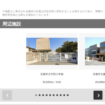
※地図上に表示される物件の位置は付近住所に所在することを表すものであり、実際の
物件所在地とは異なる場合がございます。
周辺施設
京都市立竹田小学校
京都市立
約1053m／14分
約1080
前