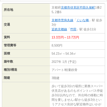
京都府
京都市伏見区
竹田久保町
1番2
所在地
5､2番6
京都市営烏丸線
「
くいな橋
」駅 徒歩
交通
3分
近鉄京都線
「
竹田
」駅 徒歩11分
賃料
13.3万円～13.7万円
管理費等
8,500円
面積
54.23㎡～54.34㎡
築年数
2027年 1月 (予定)
種別/構造
アパート/軽量鉄骨
階建
3階建
歩いて徒歩3分の場所に業務スーパー
伏見店があるのもポイント♪バス停徒
歩3分以内なので、外出時の移動に時
間を要しません♪駅から徒歩3分とい
うアクセス良好な駅近物件はいかが