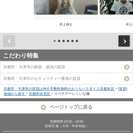
井上伸太
井上
前
こだわり特集
京都市・大津市の新築・築浅の賃貸
京都市・大津市のセキュリティー重視の賃貸
京都市・大津市の賃貸は仲介手数料無料のおうちパラダイス京都本店
>
(賃貸)
地域から探す
>
京都市伏見区
>
スペチアーレくいな橋
ページトップに戻る
営業時間:10:00～19:00
定休日:無（ＧＷ・年末年始）