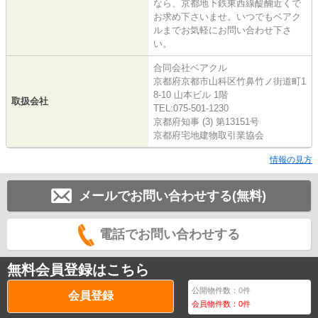
なら、京都地下鉄東西線醍醐近くで
お求め下さいませ。いつでもベアク
ルまでお気軽にお問い合わせ下さ
い。
合同会社ベアクル
京都府京都市山科区竹鼻竹ノ街道町1
8-10 山本ビル 1階
取扱会社
TEL:075-501-1230
京都府知事 (3) 第13151号
京都府宅地建物取引業協会
情報の見方
メールでお問い合わせする(無料)
電話でお問い合わせする
無料会員登録はこちら
公開物件数：
0
件
会員登録
会員物件数：
0
件