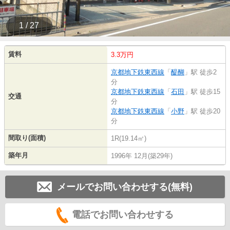
1 / 27
賃料
3.3万円
京都地下鉄東西線
「
醍醐
」駅 徒歩2
分
京都地下鉄東西線
「
石田
」駅 徒歩15
交通
分
京都地下鉄東西線
「
小野
」駅 徒歩20
分
間取り(面積)
1R(19.14㎡)
築年月
1996年 12月(築29年)
メールでお問い合わせする(無料)
電話でお問い合わせする