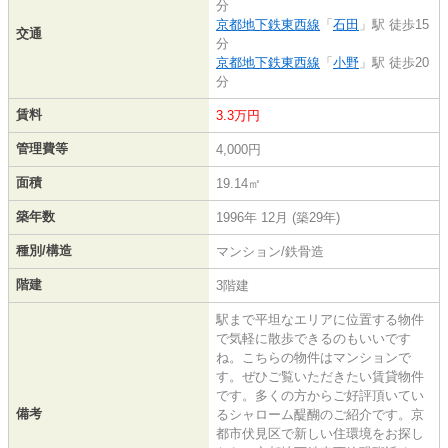
分
京都地下鉄東西線
「
石田
」駅 徒歩15
交通
分
京都地下鉄東西線
「
小野
」駅 徒歩20
分
賃料
3.3万円
管理費等
4,000円
面積
19.14㎡
築年数
1996年 12月 (築29年)
種別/構造
マンション/鉄骨造
階建
3階建
駅まで平坦なエリアに位置する物件
で気軽に散歩できるのもいいです
ね。こちらの物件はマンションで
す。ぜひご覧いただきたい賃貸物件
です。多くの方からご好評頂いてい
備考
るシャローム醍醐のご紹介です。京
都市伏見区で新しい住環境をお探し