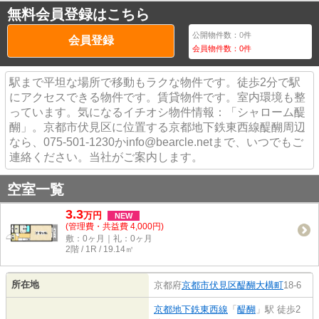
無料会員登録はこちら
公開物件数：
0
件
会員登録
会員物件数：
0
件
駅まで平坦な場所で移動もラクな物件です。徒歩2分で駅
にアクセスできる物件です。賃貸物件です。室内環境も整
っています。気になるイチオシ物件情報：「シャローム醍
醐」。京都市伏見区に位置する京都地下鉄東西線醍醐周辺
なら、075-501-1230かinfo@bearcle.netまで、いつでもご
連絡ください。当社がご案内します。
空室一覧
3.3
万
円
NEW
(管理費・共益費 4,000円)
敷：0ヶ月｜礼：0ヶ月
2階 / 1R / 19.14㎡
所在地
京都府
京都市伏見区
醍醐大構町
18-6
京都地下鉄東西線
「
醍醐
」駅 徒歩2