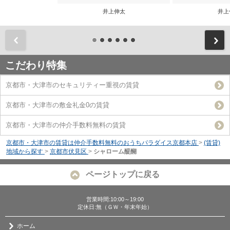
井上伸太
井上
前
こだわり特集
京都市・大津市のセキュリティー重視の賃貸
京都市・大津市の敷金礼金0の賃貸
京都市・大津市の仲介手数料無料の賃貸
京都市・大津市の賃貸は仲介手数料無料のおうちパラダイス京都本店
>
(賃貸)
地域から探す
>
京都市伏見区
>
シャローム醍醐
ページトップに戻る
営業時間:10:00～19:00
定休日:無（ＧＷ・年末年始）
ホーム