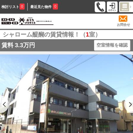
0
0
検討リスト
最近見た物件
お問合せ
シャローム醍醐の賃貸情報！（
1
室）
賃料
3.3万円
空室情報を確認