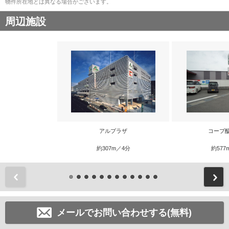
物件所在地とは異なる場合がございます。
周辺施設
アルプラザ
コープ
約307m／4分
約577
前
メールでお問い合わせする(無料)