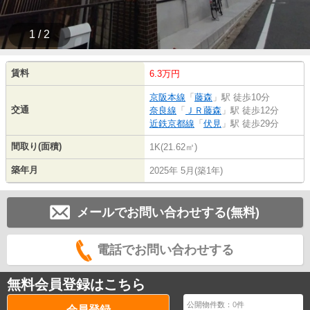
1 / 2
賃料
6.3万円
京阪本線
「
藤森
」駅 徒歩10分
交通
奈良線
「
ＪＲ藤森
」駅 徒歩12分
近鉄京都線
「
伏見
」駅 徒歩29分
間取り(面積)
1K(21.62㎡)
築年月
2025年 5月(築1年)
メールでお問い合わせする(無料)
電話でお問い合わせする
無料会員登録はこちら
公開物件数：
0
件
会員登録