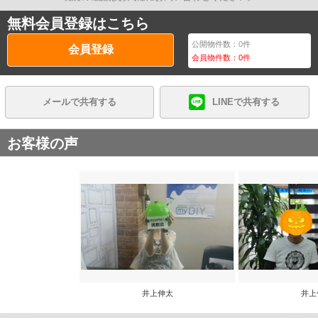
無料会員登録はこちら
公開物件数：
0
件
会員登録
会員物件数：
0
件
メールで共有する
LINEで共有する
お客様の声
井上伸太
井上