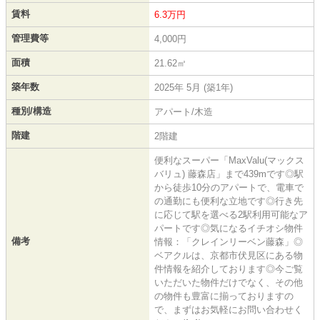
賃料
6.3万円
管理費等
4,000円
面積
21.62㎡
築年数
2025年 5月 (築1年)
種別/構造
アパート/木造
階建
2階建
便利なスーパー「MaxValu(マックス
バリュ) 藤森店」まで439mです◎駅
から徒歩10分のアパートで、電車で
の通勤にも便利な立地です◎行き先
に応じて駅を選べる2駅利用可能なア
パートです◎気になるイチオシ物件
備考
情報：「クレインリーベン藤森」◎
ベアクルは、京都市伏見区にある物
件情報を紹介しております◎今ご覧
いただいた物件だけでなく、その他
の物件も豊富に揃っておりますの
で、まずはお気軽にお問い合わせく