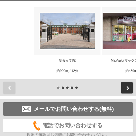
聖母女学院
MaxValu(マッ
約920m／12分
約439
前
メールでお問い合わせする(無料)
電話でお問い合わせする
現況の確認はお気軽にお問い合わせください。