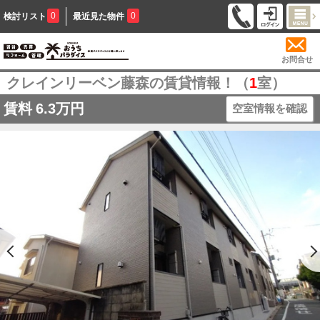
0
0
検討リスト
最近見た物件
お問合せ
クレインリーベン藤森の賃貸情報！（
1
室）
賃料
6.3万円
空室情報を確認