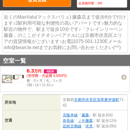
会員物件数：
0
件
近くのMaxValu(マックスバリュ) 藤森店まで徒歩6分で行け
ます♪2駅利用可能な利便性の高いアパートです♪魅力的な
駅近の物件で、駅まで徒歩10分です♪「クレインリーベン
藤森」のここがイチオシ♪ベアクルには京都市伏見区エリ
アの賃貸情報がございます♪お電話075-501-1230Eメール
info@bearcle.netまでお気軽にお問い合わせください(^^)
空室一覧
6.3
万
円
NEW
(管理費・共益費 4,000円)
敷：0ヶ月｜礼：1ヶ月
2階 / 1K / 21.62㎡
京都府
京都市伏見区
深草東伊達町
71-
所在地
42
京阪本線
「
藤森
」駅 徒歩10分
交通
奈良線
「
ＪＲ藤森
」駅 徒歩12分
近鉄京都線
「
伏見
」駅 徒歩29分