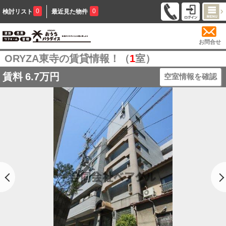
0
0
検討リスト
最近見た物件
お問合せ
ORYZA東寺の賃貸情報！（
1
室）
賃料
6.7万円
空室情報を確認