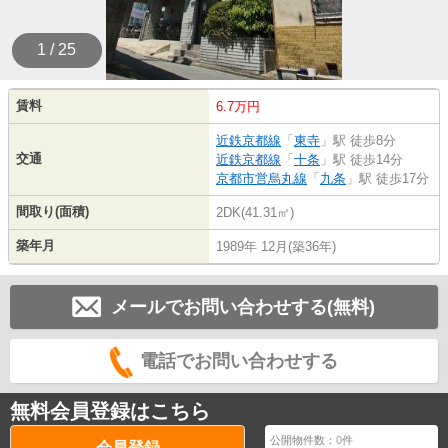
1 / 25
賃料
6.7万円
近鉄京都線
「
東寺
」駅 徒歩8分
交通
近鉄京都線
「
十条
」駅 徒歩14分
京都市営烏丸線
「
九条
」駅 徒歩17分
間取り(面積)
2DK(41.31㎡)
築年月
1989年 12月(築36年)
メールでお問い合わせする(無料)
電話でお問い合わせする
無料会員登録はこちら
公開物件数：
0
件
会員登録