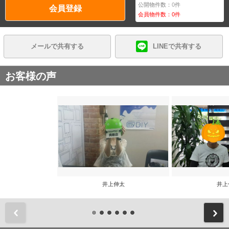
公開物件数：
0
件
会員登録
会員物件数：
0
件
メールで共有する
LINEで共有する
お客様の声
井上伸太
井上
前