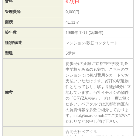
賃料
6.7万円
管理費等
9,000円
面積
41.31㎡
築年数
1989年 12月 (築36年)
種別/構造
マンション/鉄筋コンクリート
階建
5階建
徒歩5分の距離に京都市中学校 九条
中学校があるのも魅力。こちらのマ
ンションでは初期費用をカードでお
支払いいただけます。好評の駅近物
件となっており、駅より徒歩8分に立
備考
地しています。当社イチオシの物件
の「ORYZA東寺」。ぜひ一度ご覧く
ださい。ベアクルでは京都市南区内
の賃貸情報を多数ご紹介しておりま
す。info@bearcle.netにてご要望やこ
だわりなどお申し付け下さい。
合同会社ベアクル