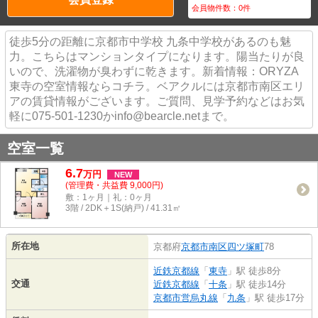
会員物件数：
0
件
徒歩5分の距離に京都市中学校 九条中学校があるのも魅
力。こちらはマンションタイプになります。陽当たりが良
いので、洗濯物が臭わずに乾きます。新着情報：ORYZA
東寺の空室情報ならコチラ。ベアクルには京都市南区エリ
アの賃貸情報がございます。ご質問、見学予約などはお気
軽に075-501-1230かinfo@bearcle.netまで。
空室一覧
6.7
万
円
NEW
(管理費・共益費 9,000円)
敷：1ヶ月｜礼：0ヶ月
3階 / 2DK＋1S(納戸) / 41.31㎡
所在地
京都府
京都市南区
四ツ塚町
78
近鉄京都線
「
東寺
」駅 徒歩8分
交通
近鉄京都線
「
十条
」駅 徒歩14分
京都市営烏丸線
「
九条
」駅 徒歩17分