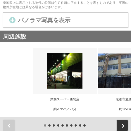
※地図上に表示される物件の位置は付近住所に所在することを表すものであり、実際の
物件所在地とは異なる場合がございます。
パノラマ写真を表示
周辺施設
業務スーパー西院店
京都市立
約2095m／27分
約1228
前