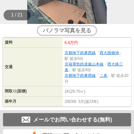
1 / 21
パノラマ写真を見る
賃料
6.6万円
京都地下鉄東西線
「
西大路御池
」
駅 徒歩6分
京福電気鉄道嵐山本線
「
西大路三
交通
条
」駅 徒歩9分
京都地下鉄東西線
「
二条
」駅 徒歩10
分
間取り(面積)
1K(29.70㎡)
築年月
2003年 3月(築23年)
メールでお問い合わせする(無料)