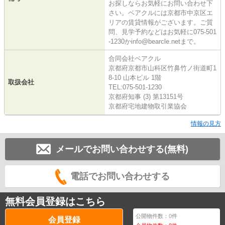
お探しならお気軽にお問い合わせ下
さい。ベアクルには京都市中京区エ
リアの賃貸情報がございます。ご質
問、見学予約などはお気軽に075-501
-1230かinfo@bearcle.netまで。
合同会社ベアクル
京都府京都市山科区竹鼻竹ノ街道町1
8-10 山本ビル 1階
取扱会社
TEL:075-501-1230
京都府知事 (3) 第13151号
京都府宅地建物取引業協会
情報の見方
メールでお問い合わせする(無料)
電話でお問い合わせする
無料会員登録はこちら
公開物件数：
0
件
会員登録