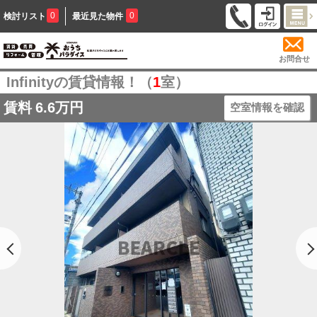
0
0
検討リスト
最近見た物件
お問合せ
Infinityの賃貸情報！（
1
室）
賃料
6.6万円
空室情報を確認