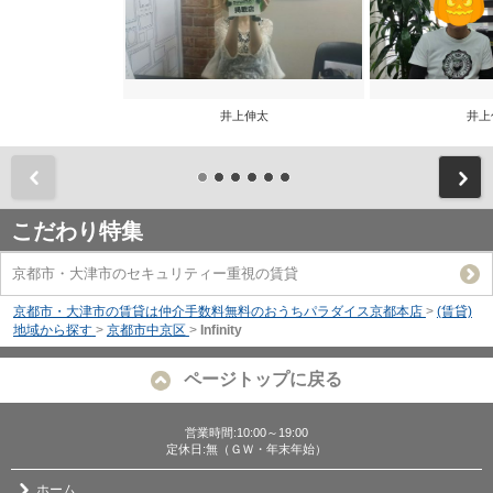
井上伸太
井上
前
こだわり特集
京都市・大津市のセキュリティー重視の賃貸
京都市・大津市の賃貸は仲介手数料無料のおうちパラダイス京都本店
>
(賃貸)
地域から探す
>
京都市中京区
>
Infinity
ページトップに戻る
営業時間:10:00～19:00
定休日:無（ＧＷ・年末年始）
ホーム