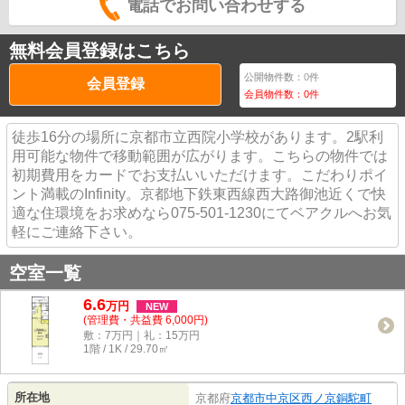
電話でお問い合わせする
無料会員登録はこちら
公開物件数：
0
件
会員登録
会員物件数：
0
件
徒歩16分の場所に京都市立西院小学校があります。2駅利
用可能な物件で移動範囲が広がります。こちらの物件では
初期費用をカードでお支払いいただけます。こだわりポイ
ント満載のInfinity。京都地下鉄東西線西大路御池近くで快
適な住環境をお求めなら075-501-1230にてベアクルへお気
軽にご連絡下さい。
空室一覧
6.6
万
円
NEW
(管理費・共益費 6,000円)
敷：7万円｜礼：15万円
1階 / 1K / 29.70㎡
所在地
京都府
京都市中京区
西ノ京銅駝町