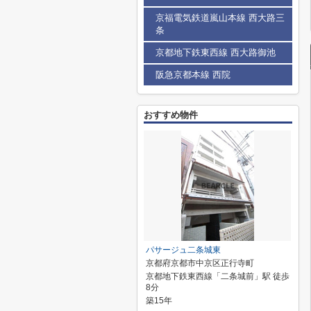
京福電気鉄道嵐山本線 西大路三
条
京都地下鉄東西線 西大路御池
阪急京都本線 西院
おすすめ物件
パサージュ二条城東
京都府京都市中京区正行寺町
京都地下鉄東西線「二条城前」駅 徒歩
8分
築15年