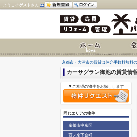
ようこそ
ゲスト
さん
京都市・大津市の賃貸は仲介手数料無料
カーサグラン御池の賃貸情
▼ご希望の物件をお探しします
同じエリアの物件
京都市中京区
西ノ京下合町