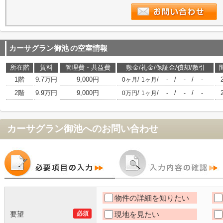
カーサグラン御池
の空室情報
所在階
賃料
管理費・共益費
敷金/礼金/保証金/償却/敷引
1階
9.7万円
9,000円
/
/
/
/
0ヶ月
1ヶ月
-
-
-
2階
9.9万円
9,000円
/
/
/
/
0万円
1ヶ月
-
-
-
カーサグラン御池
へのお問い合わせ
物件の詳細を知りたい
要望
必須
現地を見たい