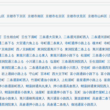
山区
京都市下京区
京都市南区
京都市右京区
京都市伏見区
京都市山科区
町
壬生相合町
壬生下溝町
三条通大宮東入
二条通河原町西入
二条通河原
通二条下る
大宮通六角上る
寺町通二条東入
寺町通押小路上る
榎木町
寺
ノ京南原町
西ノ京銅駝町
東洞院通夷川下る
東洞院通二条上る
夷川通東洞
通三条上る
東堀川通三条上る東入
東堀川通姉小路下る
松屋町
三条通小川
西洞院通三条上る
小川通三条上る
塩屋町
三条通西洞院西入
壬生淵田町
東洞院通二条上る
二条通高倉西入
錦小路通小川西入
空也町
錦小路通西
岩上通錦小路上る
守山町
宮本町
西大文字町
富小路通錦小路下る
富小
竹町
二条通新町西入
竹屋町通油小路東入
上松屋町
釜座通押小路上る
釜
押小路通新町西入
蛸薬師通烏丸東入
押小路通高倉西入
蛸薬師通東洞院西入
入
蛸薬師通富小路東入
油屋町
釜座通押小路下る
瓦町
油小路通竹屋町上
通油小路東入
夷川通柳馬場東入
夷川通富小路西入
聚楽廻東町
高倉通二条
通西洞院東入
高倉通押小路上る
高倉通二条南入
御池通富小路西入