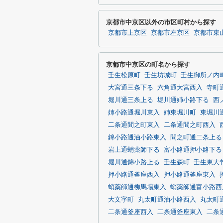
京都市中京区以外の市区町村から探す
京都市上京区
京都市左京区
京都市東
京都市中京区の町名から探す
壬生松原町
壬生坊城町
壬生御所ノ内
大宮通三条下る
六角通大宮西入
寺町
堀川通三条上る
堀川通姉小路下る
西
姉小路通堀川東入
姉東堀川町
東堀川
二条通間之町東入
二条通間之町西入
錦小路通油小路東入
間之町通二条上る
岩上通蛸薬師下る
富小路通押小路下る
堀川通錦小路上る
壬生森町
壬生東大
押小路通釜座西入
押小路通釜座東入
蛸薬師通柳馬場東入
蛸薬師通富小路西
大文字町
丸太町通油小路西入
丸太町
二条通釜座西入
二条通釜座東入
二条