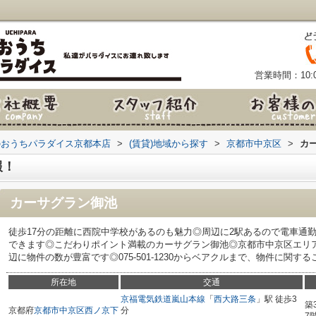
営業時間：10:0
のおうちパラダイス京都本店
>
(賃貸)地域から探す
>
京都市中京区
>
カ
報！
カーサグラン御池
徒歩17分の距離に西院中学校があるのも魅力◎周辺に2駅あるので電車通
できます◎こだわりポイント満載のカーサグラン御池◎京都市中京区エリ
辺に物件の数が豊富です◎075-501-1230からベアクルまで、物件に関する
所在地
交通
京福電気鉄道嵐山本線
「
西大路三条
」駅 徒歩3
築
京都府
京都市中京区
西ノ京下
分