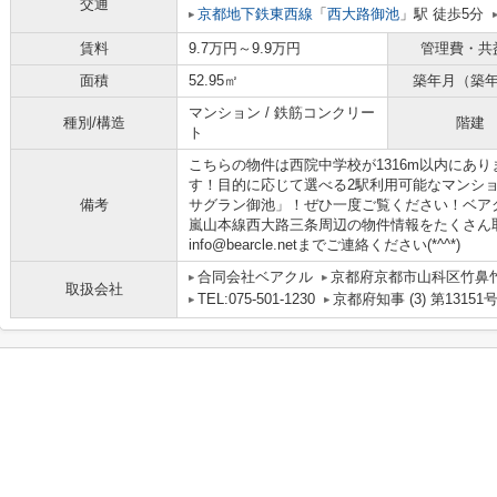
交通
京都地下鉄東西線
「
西大路御池
」駅 徒歩5分
賃料
9.7万円～9.9万円
管理費・共
面積
52.95㎡
築年月（築
マンション / 鉄筋コンクリー
種別/構造
階建
ト
こちらの物件は西院中学校が1316m以内にあ
す！目的に応じて選べる2駅利用可能なマンシ
備考
サグラン御池」！ぜひ一度ご覧ください！ベア
嵐山本線西大路三条周辺の物件情報をたくさん
info@bearcle.netまでご連絡ください(*^^*)
合同会社ベアクル
京都府京都市山科区竹鼻竹ノ
取扱会社
TEL:075-501-1230
京都府知事 (3) 第13151