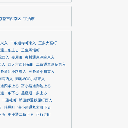
京都市西京区
宇治市
町東入
二条通寺町東入
三条大宮町
町通二条上る
壬生馬場町
院西入
壺屋町
夷川通東洞院東入
西入
西ノ京西月光町
二条通東洞院東入
三条通油小路東入
三条通小川東入
洞院西入
御池通富小路東入
路通四条上る
富小路通御池上る
座通二条下る
釜座通二条上る
一蓮社町
蛸薬師通麩屋町西入
る
俵屋町
油小路通丸太町下る
下る
釜座通二条下る
正行寺町