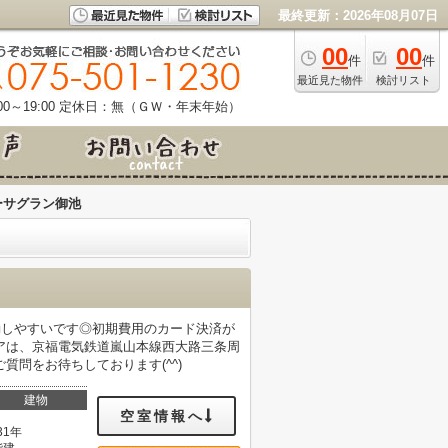
最終更新：2026年08月07日
00
00
件
件
最近見た物件
検討リスト
0～19:00
定休日：無（ＧＷ・年末年始）
ーサグラン御池
勤しやすいです◎初期費用のカード決済が
アは、京福電気鉄道嵐山本線西大路三条周
ご質問をお待ちしております(^^)
建物
空室情報へ
31年