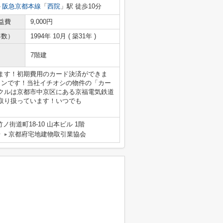
阪急京都本線
「
西院
」駅 徒歩10分
益費
9,000円
年数）
1994年 10月 ( 築31年 )
7階建
ります！初期費用のカード決済ができま
ョンです！当社イチオシの物件の「カー
クルは京都市中京区にある京福電気鉄道
取り扱っています！いつでも
街道町18-10 山本ビル 1階
号
京都府宅地建物取引業協会