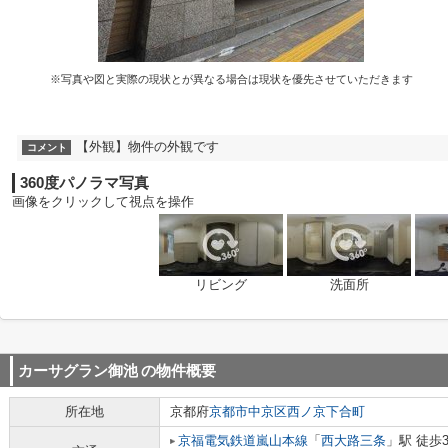
※写真や図と実際の現状とが異なる場合は現状を優先させていただきます
【外観】物件の外観です
コメント
360度パノラマ写真
画像をクリックして視点を操作
リビング
洗面所
カーサグラン御池
の物件概要
所在地
京都府
京都市中京区
西ノ京下合町
京福電気鉄道嵐山本線
「
西大路三条
」駅 徒歩