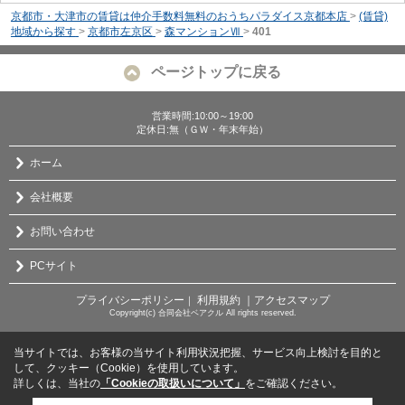
京都市・大津市の賃貸は仲介手数料無料のおうちパラダイス京都本店
>
(賃貸)
地域から探す
>
京都市左京区
>
森マンションⅦ
>
401
ページトップに戻る
営業時間:10:00～19:00
定休日:無（ＧＷ・年末年始）
ホーム
会社概要
お問い合わせ
PCサイト
プライバシーポリシー
利用規約
｜アクセスマップ
｜
Copyright(c) 合同会社ベアクル All rights reserved.
当サイトでは、お客様の当サイト利用状況把握、サービス向上検討を目的と
して、クッキー（Cookie）を使用しています。
詳しくは、当社の
「Cookieの取扱いについて」
をご確認ください。