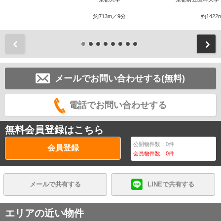
約713m／9分
約1422
前
メールでお問い合わせする(無料)
電話でお問い合わせする
無料会員登録はこちら
公開物件数：
0
件
会員登録
会員物件数：
0
件
メールで共有する
LINEで共有する
エリアの近い物件