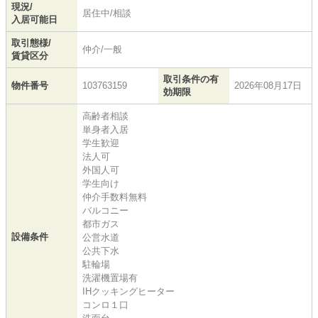
現況/
居住中/相談
入居可能日
取引態様/
仲介/一般
賃貸区分
取引条件の有
物件番号
103763159
2026年08月17日
効期限
高齢者相談
単身者入居
学生歓迎
法人可
外国人可
学生向け
仲介手数料無料
バルコニー
都市ガス
設備条件
公営水道
公共下水
駐輪場
洗濯機置場有
IHクッキングヒーター
コンロ１口