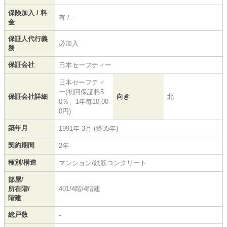
保険加入 / 料
有 / -
金
保証人代行義
必加入
務
保証会社
日本セーフティー
日本セーフティ
ー(初回保証料5
保証会社詳細
向き
北
0％、1年毎10,00
0円)
築年月
1991年 3月 (築35年)
契約期間
2年
種別/構造
マンション/鉄筋コンクリート
部屋/
所在階/
401/4階/4階建
階建
総戸数
-