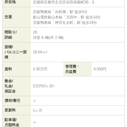
所在地
京都府
京都市左京区
吉田泉殿町
56－5
京阪鴨東線
「
出町柳
」駅 徒歩5分
交通
叡山電鉄叡山本線
「
元田中
」駅 徒歩14分
京阪鴨東線
「
神宮丸太町
」駅 徒歩19分
間取り/
1K
詳細
洋室 6.4帖
/
K 2.0帖
面積/
バルコニー面
19.04㎡/-
積
管理費・
賃料
4.35万円
4,500円
共益費
敷金/
礼金/
5万円/0ヶ月/-
保証金
償却/敷引
-/-
更新料
1ヶ月
駐車場/
-/-
月額料金