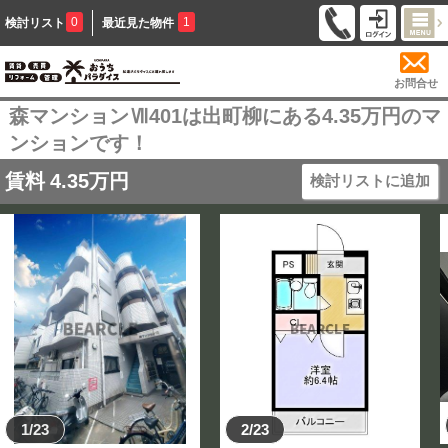
0
1
検討リスト
最近見た物件
お問合せ
森マンションⅦ401は出町柳にある4.35万円のマ
ンションです！
賃料
4.35
万円
検討リストに追加
1/23
2/23