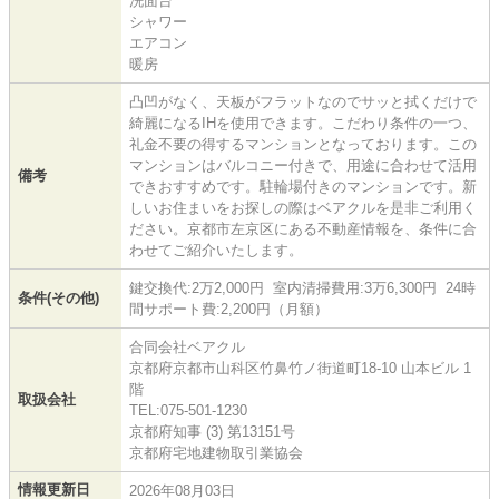
洗面台
シャワー
エアコン
暖房
凸凹がなく、天板がフラットなのでサッと拭くだけで
綺麗になるIHを使用できます。こだわり条件の一つ、
礼金不要の得するマンションとなっております。この
マンションはバルコニー付きで、用途に合わせて活用
備考
できおすすめです。駐輪場付きのマンションです。新
しいお住まいをお探しの際はベアクルを是非ご利用く
ださい。京都市左京区にある不動産情報を、条件に合
わせてご紹介いたします。
鍵交換代:2万2,000円 室内清掃費用:3万6,300円 24時
条件(その他)
間サポート費:2,200円（月額）
合同会社ベアクル
京都府京都市山科区竹鼻竹ノ街道町18-10 山本ビル 1
階
取扱会社
TEL:075-501-1230
京都府知事 (3) 第13151号
京都府宅地建物取引業協会
情報更新日
2026年08月03日