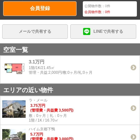
公開物件数：
0
件
会員登録
会員物件数：
0
件
メールで共有する
LINEで共有する
空室一覧
3.1万円
1階/1K/21.45㎡
管理・共益:2,000円/敷:0ヶ月/礼:0ヶ月
エリアの近い物件
ラ・メール
3.75
万
円
(管理費・共益費 3,500円)
敷：0ヶ月｜礼：0ヶ月
1階 / 1K / 16.70㎡
ハイム京都下鴨
5.7
万
円
(管理費・共益費 3,000円)