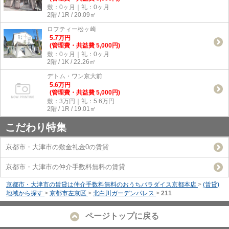
敷：0ヶ月｜礼：0ヶ月
2階 / 1R / 20.09㎡
ロフティー松ヶ崎
5.7
万
円
(管理費・共益費 5,000円)
敷：0ヶ月｜礼：0ヶ月
2階 / 1K / 22.26㎡
デトム・ワン京大前
5.6
万
円
(管理費・共益費 5,000円)
敷：3万円｜礼：5.6万円
2階 / 1R / 19.01㎡
こだわり特集
京都市・大津市の敷金礼金0の賃貸
京都市・大津市の仲介手数料無料の賃貸
京都市・大津市の賃貸は仲介手数料無料のおうちパラダイス京都本店
>
(賃貸)
地域から探す
>
京都市左京区
>
北白川ガーデンパレス
>
211
ページトップに戻る