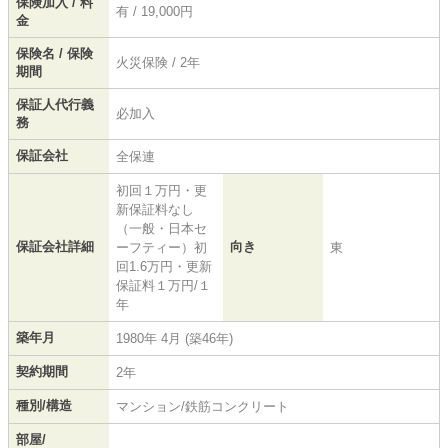
保険加入 / 料
有 / 19,000円
金
保険名 / 保険
火災保険 / 2年
期間
保証人代行義
必加入
務
保証会社
全保連
初回１万円・更
新保証料なし
（一般・日本セ
保証会社詳細
向き
ーフティー）初
東
回1.6万円・更新
保証料１万円/１
年
築年月
1980年 4月 (築46年)
契約期間
2年
種別/構造
マンション/鉄筋コンクリート
部屋/