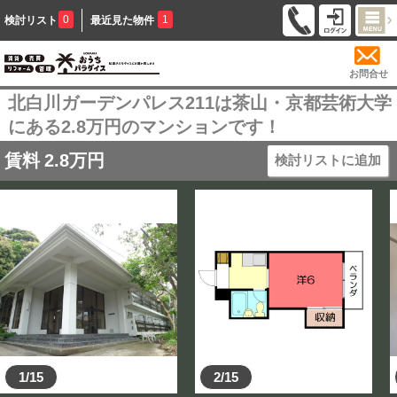
0
1
検討リスト
最近見た物件
お問合せ
北白川ガーデンパレス211は茶山・京都芸術大学
にある2.8万円のマンションです！
賃料
2.8
万円
検討リストに追加
1/15
2/15