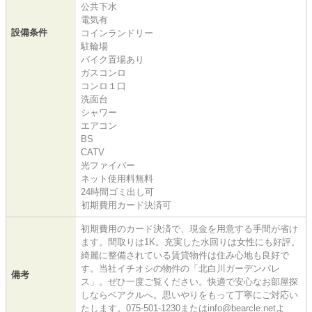
公共下水
電気有
設備条件
コインランドリー
駐輪場
バイク置場あり
ガスコンロ
コンロ１口
洗面台
シャワー
エアコン
BS
CATV
光ファイバー
ネット使用料無料
24時間ゴミ出し可
初期費用カード決済可
初期費用のカード決済で、現金を用意する手間が省け
ます。間取りは1K。充実した水回りは女性にも好評。
綺麗に整備されている賃貸物件は住み心地も良好で
す。当社イチオシの物件の「北白川ガーデンパレ
備考
ス」。ぜひ一度ご覧ください。快適で安心なお部屋探
しならベアクルへ。思いやりをもって丁寧にご対応い
たします。075-501-1230またはinfo@bearcle.netよ