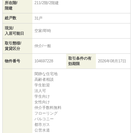
所在階/
211/2階/2階建
階建
総戸数
31戸
現況/
空家/即時
入居可能日
取引態様/
仲介/一般
賃貸区分
取引条件の有
物件番号
104697228
2026年08月17日
効期限
閑静な住宅地
高齢者相談
学生歓迎
法人可
学生向け
女性向け
仲介手数料無料
フローリング
バルコニー
都市ガス
公営水道