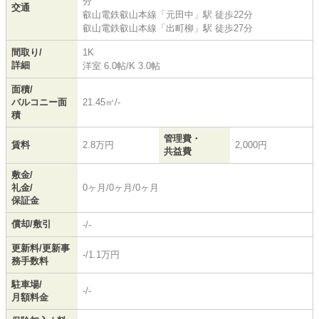
分
交通
叡山電鉄叡山本線
「
元田中
」駅 徒歩22分
叡山電鉄叡山本線
「
出町柳
」駅 徒歩27分
間取り/
1K
詳細
洋室 6.0帖
/
K 3.0帖
面積/
バルコニー面
21.45㎡/-
積
管理費・
賃料
2.8万円
2,000円
共益費
敷金/
礼金/
0ヶ月/0ヶ月/0ヶ月
保証金
償却/敷引
-/-
更新料/更新事
-/1.1万円
務手数料
駐車場/
-/-
月額料金