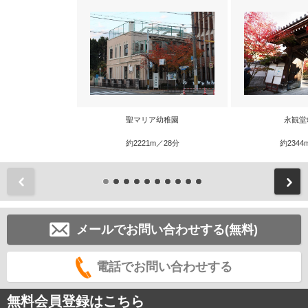
聖マリア幼稚園
永観堂
約2221m／28分
約2344
前
メールでお問い合わせする(無料)
電話でお問い合わせする
無料会員登録はこちら