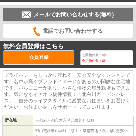
メールでお問い合わせする(無料)
電話でお問い合わせする
無料会員登録はこちら
公開物件数：
0
件
会員登録
会員物件数：
0
件
プライバシーをしっかり守れる、安心安全なマンションで
す。名声が高くブランドイメージがあるのが閑静な住宅地
です。バルコニーがあり、小さな植物の屋外栽培もできま
す。気になるイチオシ物件情報：「北白川ガーデンパレ
ス」。自分のライフスタイルに必要なお住まいをお選びく
ださい。お住まい探しをサポートしてまいります。
所在地
京都府
京都市左京区
北白川仕伏町
叡山電鉄叡山本線
「
茶山・京都芸術大学
」駅 徒歩23