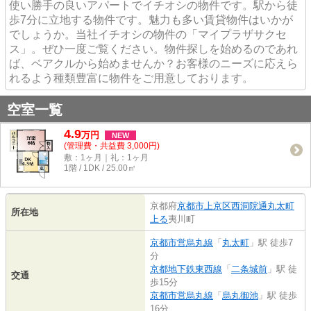
使い勝手の良いアパートでイチオシの物件です。駅から徒
歩7分に立地する物件です。魅力も多い賃貸物件はいかが
でしょうか。当社イチオシの物件の「マイプラザサクセ
ス」。ぜひ一度ご覧ください。物件探しを始めるのであれ
ば、ベアクルから始めませんか？お客様のニーズに応えら
れるよう種類豊富に物件をご用意しております。
空室一覧
4.9
万
円
NEW
(管理費・共益費 3,000円)
敷：1ヶ月｜礼：1ヶ月
1階 / 1DK / 25.00㎡
京都府
京都市上京区
西洞院通丸太町
所在地
上る
夷川町
京都市営烏丸線
「
丸太町
」駅 徒歩7
分
京都地下鉄東西線
「
二条城前
」駅 徒
交通
歩15分
京都市営烏丸線
「
烏丸御池
」駅 徒歩
16分