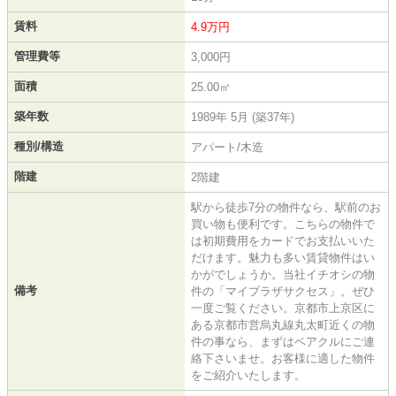
賃料
4.9万円
管理費等
3,000円
面積
25.00㎡
築年数
1989年 5月 (築37年)
種別/構造
アパート/木造
階建
2階建
駅から徒歩7分の物件なら、駅前のお
買い物も便利です。こちらの物件で
は初期費用をカードでお支払いいた
だけます。魅力も多い賃貸物件はい
かがでしょうか。当社イチオシの物
備考
件の「マイプラザサクセス」。ぜひ
一度ご覧ください。京都市上京区に
ある京都市営烏丸線丸太町近くの物
件の事なら、まずはベアクルにご連
絡下さいませ。お客様に適した物件
をご紹介いたします。