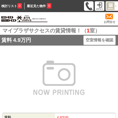
0
0
検討リスト
最近見た物件
お問合せ
マイプラザサクセスの賃貸情報！（
1
室）
賃料
4.9万円
空室情報を確認
賃料
4.9万円