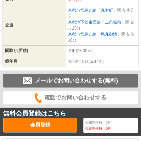
京都市営烏丸線
「
丸太町
」駅 徒歩7
分
京都地下鉄東西線
「
二条城前
」駅 徒
交通
歩15分
京都市営烏丸線
「
烏丸御池
」駅 徒歩
16分
間取り(面積)
1DK(25.00㎡)
築年月
1989年 5月(築37年)
メールでお問い合わせする(無料)
電話でお問い合わせする
無料会員登録はこちら
公開物件数：
0
件
会員登録
会員物件数：
0
件