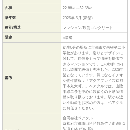
面積
22.88㎡～32.68㎡
築年数
2026年 3月 (新築)
種別/構造
マンション/鉄筋コンクリート
階建
5階建
徒歩8分の場所に京都市立朱雀第二小
学校があります。造りとデザインに
関して、自信をもって情報を提供で
きるマンションです。この物件は内
観も綺麗で設備も充実した、2026年
築となっています。気になるイチオ
備考
シ物件情報：「アクアプレイス京都
千本丸太町」。ベアクルでは、山陰
本線二条を中心に数多くの不動産情
報を取り扱っております。駅から近
い不動産をお求めの方は、ベアクル
にお任せください。
合同会社ベアクル
京都府京都市山科区竹鼻竹ノ街道町1
8-10 山本ビル 1階