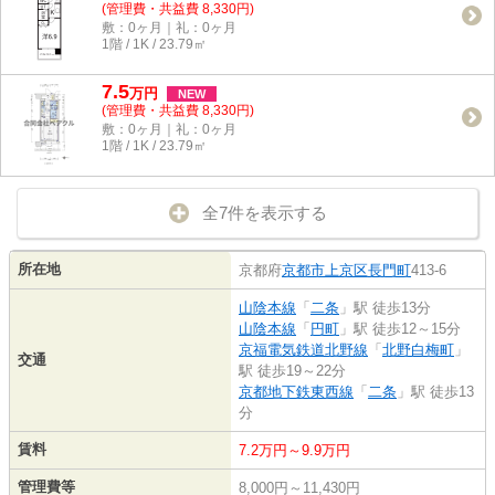
(管理費・共益費 8,330円)
敷：0ヶ月｜礼：0ヶ月
1階 / 1K / 23.79㎡
7.5
万
円
NEW
(管理費・共益費 8,330円)
敷：0ヶ月｜礼：0ヶ月
1階 / 1K / 23.79㎡
全7件を表示する
所在地
京都府
京都市上京区
長門町
413-6
山陰本線
「
二条
」駅 徒歩13分
山陰本線
「
円町
」駅 徒歩12～15分
京福電気鉄道北野線
「
北野白梅町
」
交通
駅 徒歩19～22分
京都地下鉄東西線
「
二条
」駅 徒歩13
分
賃料
7.2万円～9.9万円
管理費等
8,000円～11,430円