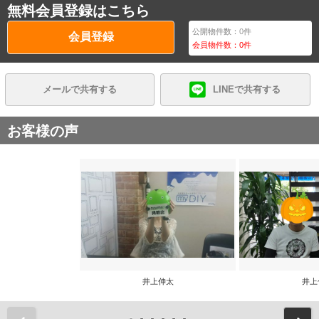
無料会員登録はこちら
公開物件数：
0
件
会員登録
会員物件数：
0
件
メールで共有する
LINEで共有する
お客様の声
井上伸太
井上