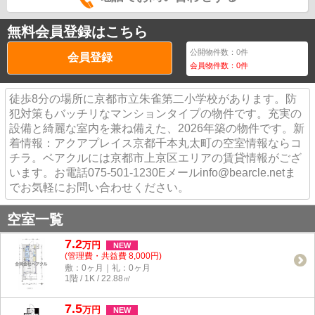
無料会員登録はこちら
公開物件数：
0
件
会員登録
会員物件数：
0
件
徒歩8分の場所に京都市立朱雀第二小学校があります。防
犯対策もバッチリなマンションタイプの物件です。充実の
設備と綺麗な室内を兼ね備えた、2026年築の物件です。新
着情報：アクアプレイス京都千本丸太町の空室情報ならコ
チラ。ベアクルには京都市上京区エリアの賃貸情報がござ
います。お電話075-501-1230Eメールinfo@bearcle.netま
でお気軽にお問い合わせください。
空室一覧
7.2
万
円
NEW
(管理費・共益費 8,000円)
敷：0ヶ月｜礼：0ヶ月
1階 / 1K / 22.88㎡
7.5
万
円
NEW