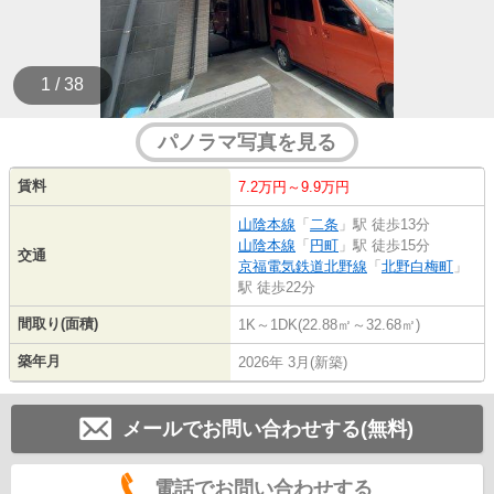
1 / 38
パノラマ写真を見る
賃料
7.2万円～9.9万円
山陰本線
「
二条
」駅 徒歩13分
山陰本線
「
円町
」駅 徒歩15分
交通
京福電気鉄道北野線
「
北野白梅町
」
駅 徒歩22分
間取り(面積)
1K～1DK(22.88㎡～32.68㎡)
築年月
2026年 3月(新築)
メールでお問い合わせする(無料)
電話でお問い合わせする