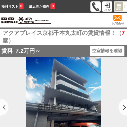
0
0
検討リスト
最近見た物件
お問合せ
アクアプレイス京都千本丸太町の賃貸情報！（
7
室）
賃料
7.2
万円～
空室情報を確認