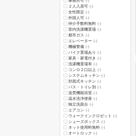
事務所可
(-)
２人入居可
(-)
女性限定
(-)
外国人可
(-)
仲介手数料無料
(-)
室内洗濯機置場
(-)
都市ガス
(-)
エレベーター
(-)
機械警備
(-)
バイク置場あり
(-)
家具・家電付き
(-)
洗濯機置場有
(-)
コンロ２口以上
(-)
システムキッチン
(-)
対面式キッチン
(-)
バス・トイレ別
(-)
追焚機能浴室
(-)
温水洗浄便座
(-)
独立洗面台
(-)
エアコン
(-)
ウォークインクロゼット
(-)
シューズボックス
(-)
ネット使用料無料
(-)
オートロック
(-)