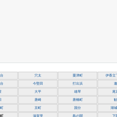
台
穴太
粟津町
伊香立
台
今堅田
打出浜
萱
大平
雄琴
尾
田
唐崎
唐橋町
町
京町
国分
湖
町
滋賀里
島の関
下