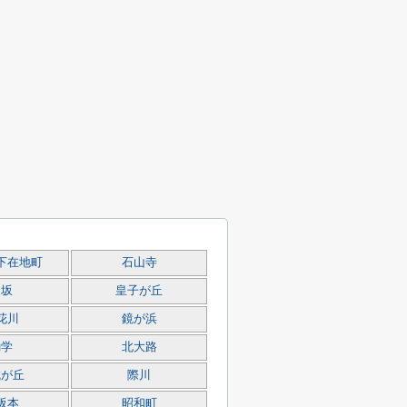
下在地町
石山寺
逢坂
皇子が丘
花川
鏡が浜
勧学
北大路
城が丘
際川
阪本
昭和町