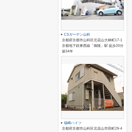
CSガーデン山科
京都府京都市山科区北花山大林町17-1
京都地下鉄東西線「御陵」駅 徒歩20分
築34年
福崎ハイツ
京都府京都市山科区北花山市田町29-4