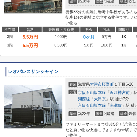
築18年
5階建
鉄筋
築年
階数
構造
徒歩33分の距離に唐崎中学校があるの
徒歩1分の距離に立地する物件です。バ
い物も...
所在階
賃料
管理費・共益費
敷金
礼金
間取り
5.5
万円
0ヶ月
3階
4,000円
5万円
1K
5.5
万円
3階
8,500円
5万円
10万円
1K
レオパレスサンシャイン
滋賀県
大津市
桜野町
１丁目6-20
住所
交通
京阪石山坂本線
「
近江神宮前
」駅
湖西線
「
大津京
」駅 徒歩7分
京阪石山坂本線
「
南滋賀
」駅 徒
築22年
2階建
鉄骨
築年
階数
構造
ファミリーマートまで徒歩5分と近場に
だと買い物も快適にできますね☆駅まで
い物件...