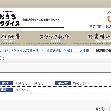
営業時間：10:0
のおうちパラダイス京都本店
>
(賃貸)地域から探す
>
大津市
>
桜野町の
覧！
面積
下限なし～上限なし
築年数
指定しない
間取り
指定なし
並び順：