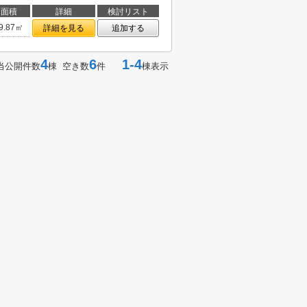
面積
詳細
検討リスト
9.87㎡
詳細を見る
追加する
4
6
1-4
当公開件数
棟 空き数
件
棟表示