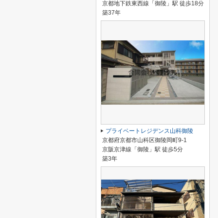
京都地下鉄東西線「御陵」駅 徒歩18分
築37年
プライベートレジデンス山科御陵
京都府京都市山科区御陵岡町9-1
京阪京津線「御陵」駅 徒歩5分
築3年