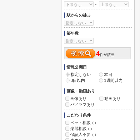
～
駅からの徒歩
築年数
4
件が該当
情報公開日
指定しない
本日
3日以内
1週間以内
画像・動画あり
画像あり
動画あり
パノラマあり
こだわり条件
ペット相談
(-)
楽器相談
(-)
保証人不要
(-)