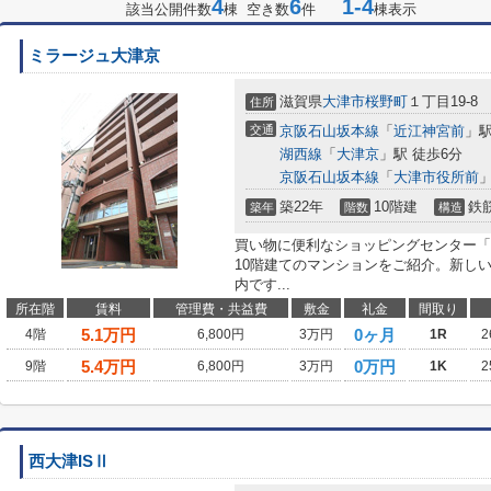
4
6
1-4
該当公開件数
棟 空き数
件
棟表示
ミラージュ大津京
滋賀県
大津市
桜野町
１丁目19-8
住所
交通
京阪石山坂本線
「
近江神宮前
」駅
湖西線
「
大津京
」駅 徒歩6分
京阪石山坂本線
「
大津市役所前
」
築22年
10階建
鉄
築年
階数
構造
買い物に便利なショッピングセンター「
10階建てのマンションをご紹介。新し
内です...
所在階
賃料
管理費・共益費
敷金
礼金
間取り
5.1
万円
0ヶ月
4階
6,800円
3万円
1R
2
5.4
万円
0万円
9階
6,800円
3万円
1K
2
西大津ISⅡ