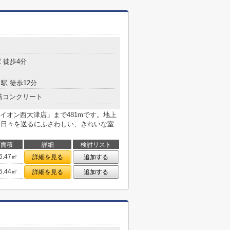
 徒歩4分
駅 徒歩12分
筋コンクリート
イオン西大津店」まで481mです。地上
い日々を送るにふさわしい、きれいな室
面積
詳細
検討リスト
6.47㎡
詳細を見る
追加する
5.44㎡
詳細を見る
追加する