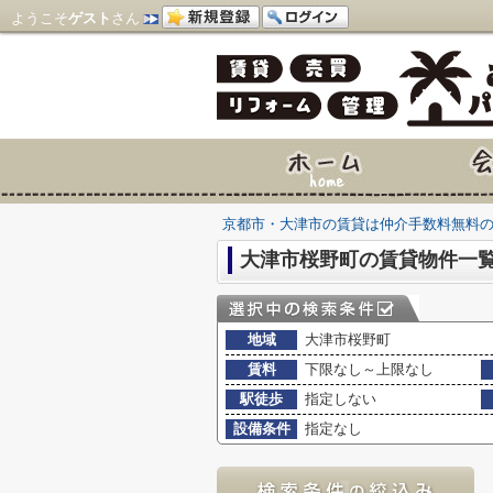
ようこそ
ゲスト
さん
京都市・大津市の賃貸は仲介手数料無料
大津市桜野町の賃貸物件一
地域
大津市桜野町
賃料
下限なし～上限なし
駅徒歩
指定しない
設備条件
指定なし