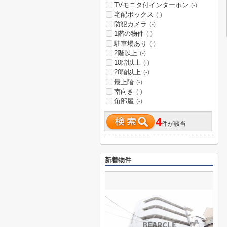
TVモニタ付インターホン
(-)
宅配ボックス
(-)
防犯カメラ
(-)
1階の物件
(-)
駐車場あり
(-)
2階以上
(-)
10階以上
(-)
20階以上
(-)
最上階
(-)
南向き
(-)
角部屋
(-)
4
件が該当
新着物件