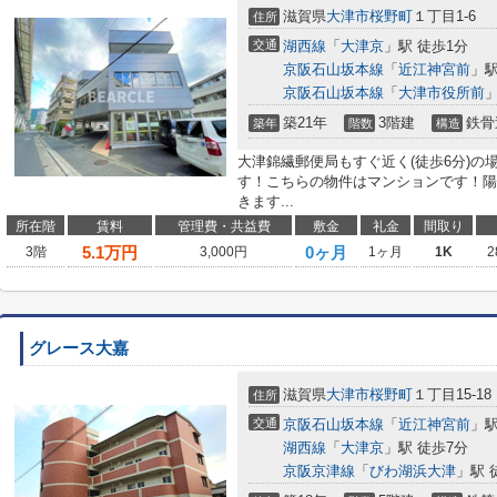
滋賀県
大津市
桜野町
１丁目1-6
住所
交通
湖西線
「
大津京
」駅 徒歩1分
京阪石山坂本線
「
近江神宮前
」駅
京阪石山坂本線
「
大津市役所前
」
築21年
3階建
鉄骨
築年
階数
構造
大津錦繊郵便局もすぐ近く(徒歩6分)
す！こちらの物件はマンションです！陽
きます...
所在階
賃料
管理費・共益費
敷金
礼金
間取り
5.1
万円
0ヶ月
3階
3,000円
1ヶ月
1K
2
グレース大嘉
滋賀県
大津市
桜野町
１丁目15-18
住所
交通
京阪石山坂本線
「
近江神宮前
」駅
湖西線
「
大津京
」駅 徒歩7分
京阪京津線
「
びわ湖浜大津
」駅 