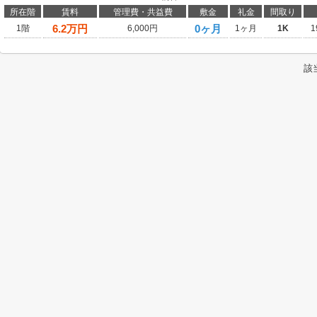
所在階
賃料
管理費・共益費
敷金
礼金
間取り
6.2
万円
0ヶ月
1階
6,000円
1ヶ月
1K
1
該