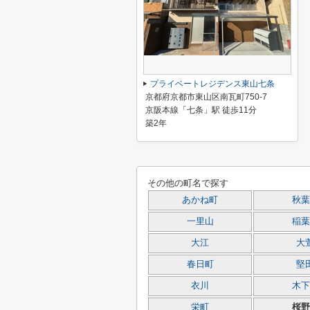
プライベートレジデンス東山七条
京都府京都市東山区南瓦町750-7
京阪本線「七条」駅 徒歩11分
築2年
その他の町名で探す
あかね町
秋葉
一里山
稲葉
大江
大
春日町
堅
衣川
木下
栄町
桜野