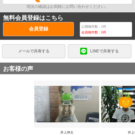
現況の確認はお気軽にお問い合わせください。
無料会員登録はこちら
公開物件数：
0
件
会員登録
会員物件数：
0
件
メールで共有する
LINEで共有する
お客様の声
井上伸太
井上