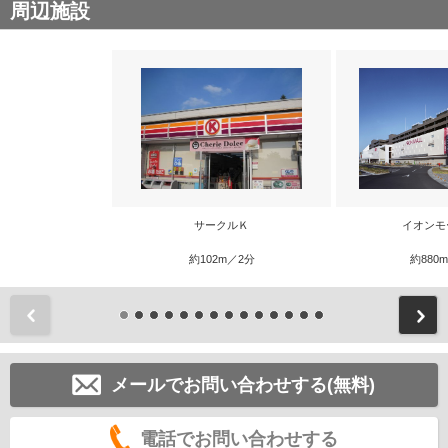
周辺施設
サークルＫ
イオンモ
約102m／2分
約880
前
メールでお問い合わせする(無料)
電話でお問い合わせする