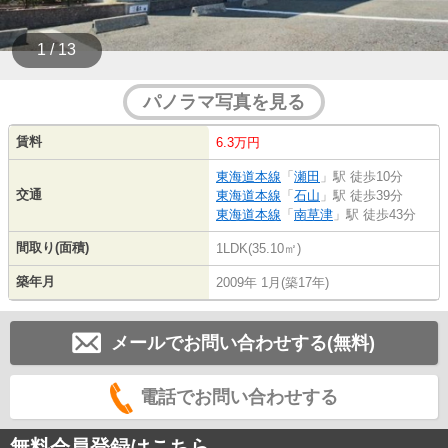
1 / 13
パノラマ写真を見る
賃料
6.3万円
東海道本線
「
瀬田
」駅 徒歩10分
交通
東海道本線
「
石山
」駅 徒歩39分
東海道本線
「
南草津
」駅 徒歩43分
間取り(面積)
1LDK(35.10㎡)
築年月
2009年 1月(築17年)
メールでお問い合わせする(無料)
電話でお問い合わせする
無料会員登録はこちら