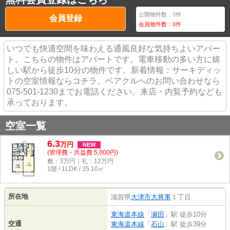
公開物件数：
0
件
会員登録
会員物件数：
0
件
いつでも快適空間を味わえる通風良好な気持ちよいアパー
ト。こちらの物件はアパートです。電車移動の多い方に嬉
しい駅から徒歩10分の物件です。新着情報：サーキディッ
トの空室情報ならコチラ。ベアクルへのお問い合わせなら
075-501-1230までお電話ください。来店・内覧予約なども
承っております。
空室一覧
6.3
万
円
NEW
(管理費・共益費 5,000円)
敷：3万円｜礼：12万円
1階 / 1LDK / 35.10㎡
所在地
滋賀県
大津市
大将軍
１丁目
東海道本線
「
瀬田
」駅 徒歩10分
交通
東海道本線
「
石山
」駅 徒歩39分