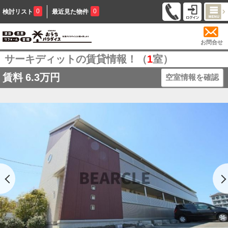
0
0
検討リスト
最近見た物件
お問合せ
サーキディットの賃貸情報！（
1
室）
賃料
6.3万円
空室情報を確認