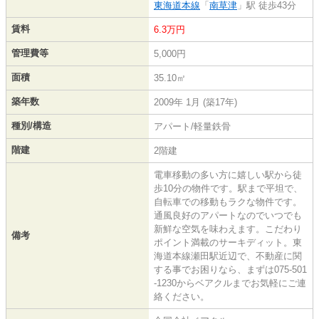
東海道本線
「
南草津
」駅 徒歩43分
賃料
6.3万円
管理費等
5,000円
面積
35.10㎡
築年数
2009年 1月 (築17年)
種別/構造
アパート/軽量鉄骨
階建
2階建
電車移動の多い方に嬉しい駅から徒
歩10分の物件です。駅まで平坦で、
自転車での移動もラクな物件です。
通風良好のアパートなのでいつでも
新鮮な空気を味わえます。こだわり
備考
ポイント満載のサーキディット。東
海道本線瀬田駅近辺で、不動産に関
する事でお困りなら、まずは075-501
-1230からベアクルまでお気軽にご連
絡ください。