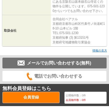
にある京阪石山坂本線石山寺近くの
物件を公開しています。075-501-123
0からいつでもお問い合わせ下さい。
合同会社ベアクル
京都府京都市山科区竹鼻竹ノ街道町1
8-10 山本ビル 1階
取扱会社
TEL:075-501-1230
京都府知事 (3) 第13151号
京都府宅地建物取引業協会
情報の見方
メールでお問い合わせする(無料)
電話でお問い合わせする
無料会員登録はこちら
公開物件数：
0
件
会員登録
会員物件数：
0
件