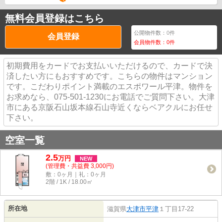
無料会員登録はこちら
公開物件数：
0
件
会員登録
会員物件数：
0
件
初期費用をカードでお支払いいただけるので、カードで決
済したい方にもおすすめです。こちらの物件はマンション
です。こだわりポイント満載のエスポワール平津。物件を
お求めなら、075-501-1230にお電話でご質問下さい。大津
市にある京阪石山坂本線石山寺近くならベアクルにお任せ
下さい。
空室一覧
2.5
万
円
NEW
(管理費・共益費 3,000円)
敷：0ヶ月｜礼：0ヶ月
2階 / 1K / 18.00㎡
所在地
滋賀県
大津市
平津
１丁目17-22