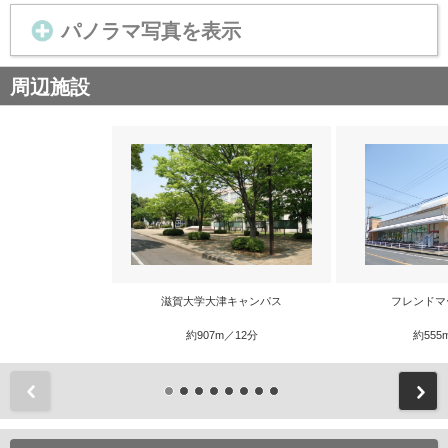
パノラマ写真を表示
周辺施設
滋賀大学大津キャンパス
フレンドマ
約907m／12分
約555
前