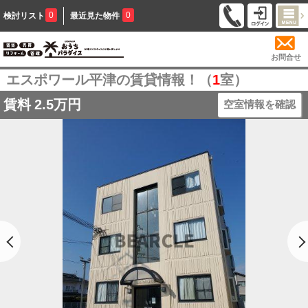
0
0
検討リスト
最近見た物件
お問合せ
エスポワール平津の賃貸情報！（
1
室）
賃料
2.5万円
空室情報を確認