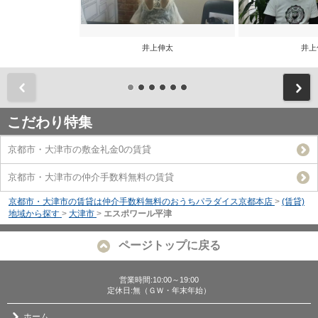
井上伸太
井上
前
こだわり特集
京都市・大津市の敷金礼金0の賃貸
京都市・大津市の仲介手数料無料の賃貸
京都市・大津市の賃貸は仲介手数料無料のおうちパラダイス京都本店
>
(賃貸)
地域から探す
>
大津市
>
エスポワール平津
ページトップに戻る
営業時間:10:00～19:00
定休日:無（ＧＷ・年末年始）
ホーム