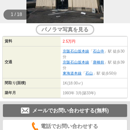
1 / 18
パノラマ写真を見る
賃料
2.5万円
京阪石山坂本線
「
石山寺
」駅 徒歩30
分
交通
京阪石山坂本線
「
唐橋前
」駅 徒歩39
分
東海道本線
「
石山
」駅 徒歩50分
間取り(面積)
1K(18.00㎡)
築年月
1993年 3月(築33年)
メールでお問い合わせする(無料)
電話でお問い合わせする