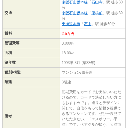
京阪石山坂本線
「
石山寺
」駅 徒歩30
分
交通
京阪石山坂本線
「
唐橋前
」駅 徒歩39
分
東海道本線
「
石山
」駅 徒歩50分
賃料
2.5万円
管理費等
3,000円
面積
18.00㎡
築年数
1993年 3月 (築33年)
種別/構造
マンション/鉄骨造
階建
3階建
初期費用をカードでお支払いいただ
けるので、カードで決済したい方に
もおすすめです。造りとデザインに
関して、自信をもって情報を提供で
きるマンションです。ぜひ一度見て
備考
いただきたい、「エスポワール平
津」です。ベアクルが扱う、大津市