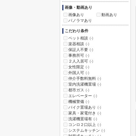
画像・動画あり
画像あり
動画あり
パノラマあり
こだわり条件
ペット相談
(-)
楽器相談
(-)
保証人不要
(-)
事務所可
(-)
２人入居可
(-)
女性限定
(-)
外国人可
(-)
仲介手数料無料
(-)
室内洗濯機置場
(-)
都市ガス
(-)
エレベーター
(-)
機械警備
(-)
バイク置場あり
(-)
家具・家電付き
(-)
洗濯機置場有
(-)
コンロ２口以上
(-)
システムキッチン
(-)