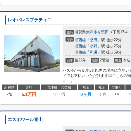
レオパレスプラティニ
滋賀県
大津市
今堅田
３丁目17-4
住所
交通
湖西線
「
堅田
」駅 徒歩22分
湖西線
「
小野
」駅 徒歩25分
湖西線
「
和邇
」駅 徒歩59分
築22年
2階建
木造
築年
階数
構造
バス停から徒歩3分以内の場所に立地い
ドでお支払いいただけます◎こちらの物
ィニ」...
所在階
賃料
管理費・共益費
敷金
礼金
間取り
5.1
万円
0ヶ月
2階
5,000円
1ヶ月
1K
2
エスポワール青山