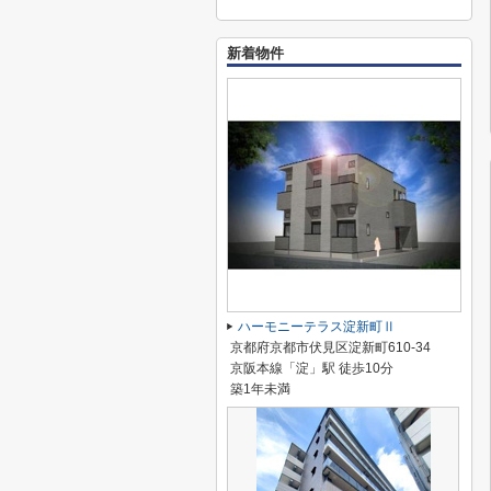
新着物件
ハーモニーテラス淀新町Ⅱ
京都府京都市伏見区淀新町610-34
京阪本線「淀」駅 徒歩10分
築1年未満