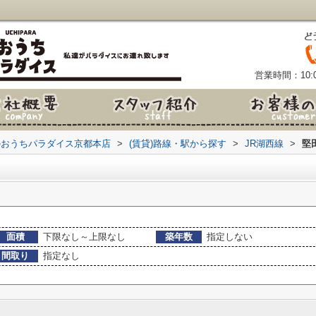
営業時間：10:0
のおうちパラダイス京都本店
>
(賃貸)路線・駅から探す
>
JR湖西線
>
堅
面積
下限なし～上限なし
築年数
指定しない
間取り
指定なし