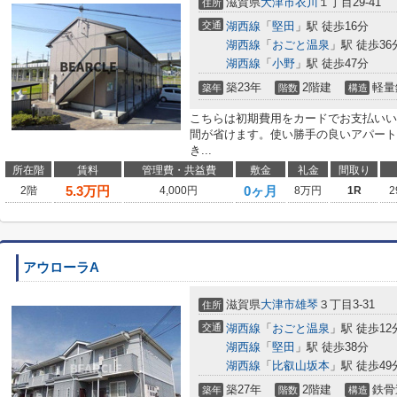
滋賀県
大津市
衣川
１丁目29-41
住所
交通
湖西線
「
堅田
」駅 徒歩16分
湖西線
「
おごと温泉
」駅 徒歩36
湖西線
「
小野
」駅 徒歩47分
築23年
2階建
軽量
築年
階数
構造
こちらは初期費用をカードでお支払いい
間が省けます。使い勝手の良いアパート
き...
所在階
賃料
管理費・共益費
敷金
礼金
間取り
5.3
万円
0ヶ月
2階
4,000円
8万円
1R
2
アウローラA
滋賀県
大津市
雄琴
３丁目3-31
住所
交通
湖西線
「
おごと温泉
」駅 徒歩12
湖西線
「
堅田
」駅 徒歩38分
湖西線
「
比叡山坂本
」駅 徒歩49
築27年
2階建
鉄骨
築年
階数
構造