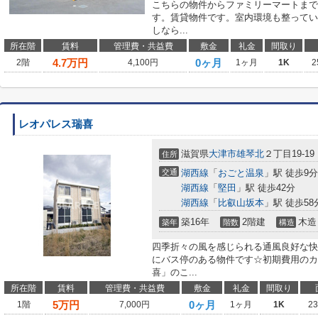
こちらの物件からファミリーマートまで
す。賃貸物件です。室内環境も整ってい
しなら...
所在階
賃料
管理費・共益費
敷金
礼金
間取り
4.7
万円
0ヶ月
2階
4,100円
1ヶ月
1K
2
レオパレス瑞喜
滋賀県
大津市
雄琴北
２丁目19-19
住所
交通
湖西線
「
おごと温泉
」駅 徒歩9分
湖西線
「
堅田
」駅 徒歩42分
湖西線
「
比叡山坂本
」駅 徒歩58
築16年
2階建
木造
築年
階数
構造
四季折々の風を感じられる通風良好な快
にバス停のある物件です☆初期費用のカ
喜」のこ...
所在階
賃料
管理費・共益費
敷金
礼金
間取り
5
万円
0ヶ月
1階
7,000円
1ヶ月
1K
2