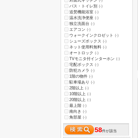
対面式キッチン
(-)
バス・トイレ別
(-)
追焚機能浴室
(-)
温水洗浄便座
(-)
独立洗面台
(-)
エアコン
(-)
ウォークインクロゼット
(-)
シューズボックス
(-)
ネット使用料無料
(-)
オートロック
(-)
TVモニタ付インターホン
(-)
宅配ボックス
(-)
防犯カメラ
(-)
1階の物件
(-)
駐車場あり
(-)
2階以上
(-)
10階以上
(-)
20階以上
(-)
最上階
(-)
南向き
(-)
角部屋
(-)
58
件が該当