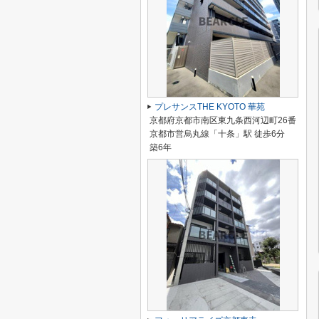
プレサンスTHE KYOTO 華苑
京都府京都市南区東九条西河辺町26番
京都市営烏丸線「十条」駅 徒歩6分
築6年