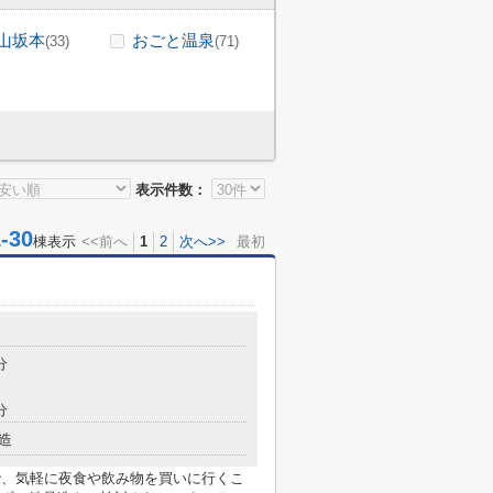
山坂本
おごと温泉
(33)
(71)
表示件数：
30
棟表示
<<前へ
1
2
次へ>>
最初
分
分
造
ので、気軽に夜食や飲み物を買いに行くこ