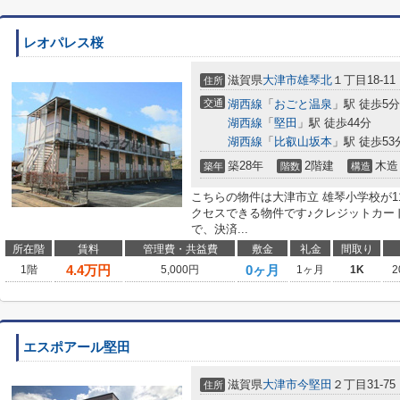
レオパレス桜
滋賀県
大津市
雄琴北
１丁目18-11
住所
交通
湖西線
「
おごと温泉
」駅 徒歩5分
湖西線
「
堅田
」駅 徒歩44分
湖西線
「
比叡山坂本
」駅 徒歩53
築28年
2階建
木造
築年
階数
構造
こちらの物件は大津市立 雄琴小学校が1
クセスできる物件です♪クレジットカー
で、決済...
所在階
賃料
管理費・共益費
敷金
礼金
間取り
4.4
万円
0ヶ月
1階
5,000円
1ヶ月
1K
2
エスポアール堅田
滋賀県
大津市
今堅田
２丁目31-75
住所