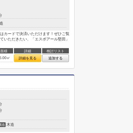
分
造
はカードで決済いただけます！ぜひご覧
ていただきたい、「エスポアール堅田」
面積
詳細
検討リスト
5.00㎡
詳細を見る
追加する
５
分
分
木造
構造