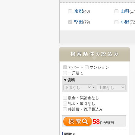
京都
山科
(40)
(17
堅田
小野
(79)
(72
アパート
マンション
一戸建て
▼賃料
～
敷金・保証金なし
礼金・敷引なし
共益費・管理費込み
58
件が該当
間取り