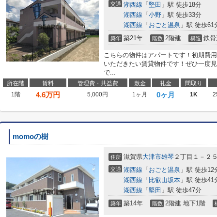
交通
湖西線
「
堅田
」駅 徒歩18分
湖西線
「
小野
」駅 徒歩33分
湖西線
「
おごと温泉
」駅 徒歩61
築21年
2階建
鉄骨
築年
階数
構造
こちらの物件はアパートです！初期費用
いただきたい賃貸物件です！ぜひ一度見
で...
所在階
賃料
管理費・共益費
敷金
礼金
間取り
4.6
万円
0ヶ月
1階
5,000円
1ヶ月
1K
2
momoの樹
滋賀県
大津市
雄琴
２丁目１－２
住所
交通
湖西線
「
おごと温泉
」駅 徒歩12
湖西線
「
比叡山坂本
」駅 徒歩41
湖西線
「
堅田
」駅 徒歩47分
築14年
2階建 地下1階
築年
階数