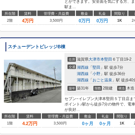
とができます。安全面を気にする方、ま
駅ま...
所在階
賃料
管理費・共益費
敷金
礼金
間取り
4
万円
0万円
0万円
2階
3,500円
1K
2
スチューデントビレッジB棟
滋賀県
大津市
本堅田
６丁目19-2
住所
交通
湖西線
「
堅田
」駅 徒歩7分
湖西線
「
小野
」駅 徒歩36分
湖西線
「
おごと温泉
」駅 徒歩40
築31年
2階建
木造
築年
階数
構造
セブン−イレブン大津本堅田５丁目店ま
ポイント♪駅から徒歩7分の物件で、電
が良好...
所在階
賃料
管理費・共益費
敷金
礼金
間取り
4.2
万円
0ヶ月
0ヶ月
1階
3,500円
1K