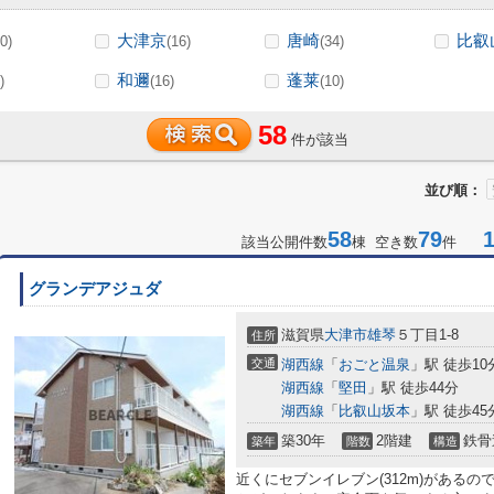
大津京
唐崎
比叡
0)
(16)
(34)
和邇
蓬莱
)
(16)
(10)
58
件が該当
並び順：
58
79
1-
該当公開件数
棟 空き数
件
グランデアジュダ
滋賀県
大津市
雄琴
５丁目1-8
住所
交通
湖西線
「
おごと温泉
」駅 徒歩10
湖西線
「
堅田
」駅 徒歩44分
湖西線
「
比叡山坂本
」駅 徒歩45
築30年
2階建
鉄骨
築年
階数
構造
近くにセブンイレブン(312m)がある