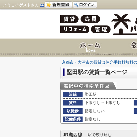
ようこそ
ゲスト
さん
京都市・大津市の賃貸は仲介手数料無料
堅田駅の賃貸一覧ページ
沿線
堅田駅
賃料
下限なし～上限なし
駅徒歩
指定しない
設備条件
指定なし
JR湖西線
駅で絞り込む