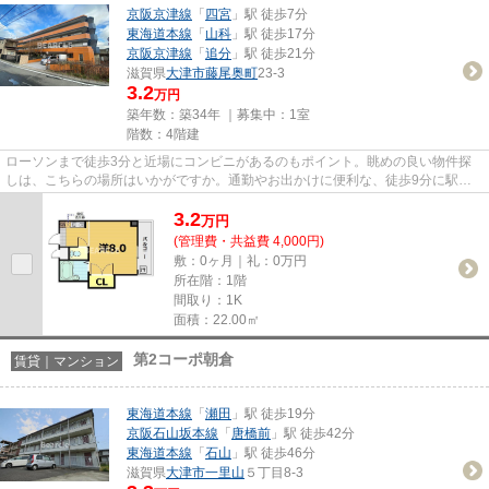
京阪京津線
「
四宮
」駅 徒歩7分
東海道本線
「
山科
」駅 徒歩17分
京阪京津線
「
追分
」駅 徒歩21分
滋賀県
大津市
藤尾奥町
23-3
3.2
万円
築年数：築34年 ｜募集中：
1室
階数：4階建
ローソンまで徒歩3分と近場にコンビニがあるのもポイント。眺めの良い物件探
しは、こちらの場所はいかがですか。通勤やお出かけに便利な、徒歩9分に駅の
ある物件です。こだわりポイン...
3.2
万
円
(管理費・共益費 4,000円)
敷：0ヶ月｜礼：0万円
所在階：1階
間取り：1K
面積：22.00㎡
第2コーポ朝倉
賃貸｜マンション
東海道本線
「
瀬田
」駅 徒歩19分
京阪石山坂本線
「
唐橋前
」駅 徒歩42分
東海道本線
「
石山
」駅 徒歩46分
滋賀県
大津市
一里山
５丁目8-3