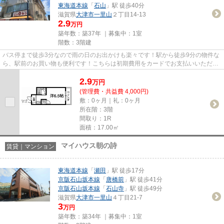
東海道本線
「
石山
」駅 徒歩40分
滋賀県
大津市
一里山
２丁目14-13
2.9
万円
築年数：築37年 ｜募集中：
1室
階数：3階建
バス停まで徒歩3分なので雨の日のお出かけも楽々です！駅から徒歩9分の物件な
ら、駅前のお買い物も便利です！こちらは初期費用をカードでお支払いいただけ
る物件です！「一里山ユーベ...
2.9
万
円
(管理費・共益費 4,000円)
敷：0ヶ月｜礼：0ヶ月
所在階：3階
間取り：1R
面積：17.00㎡
マイハウス朝の詩
賃貸｜マンション
東海道本線
「
瀬田
」駅 徒歩17分
京阪石山坂本線
「
唐橋前
」駅 徒歩41分
京阪石山坂本線
「
石山寺
」駅 徒歩49分
滋賀県
大津市
一里山
４丁目21-7
3
万円
築年数：築34年 ｜募集中：
1室