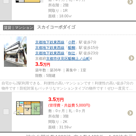
所在階：2階
間取り：1R
面積：18.00㎡
スカイコーポダイゴ
賃貸｜マンション
京都地下鉄東西線
「
小野
」駅 徒歩7分
京都地下鉄東西線
「
醍醐
」駅 徒歩15分
京都地下鉄東西線
「
椥辻
」駅 徒歩23分
京都府
京都市伏見区
醍醐上ノ山町
4
3.5
万円
築年数：築36年 ｜募集中：
1室
階数：5階建
自宅から2駅利用できる、利便性の高いマンションです！利便性の高い徒歩7分の
物件です！防犯対策もバッチリなマンションタイプの物件です！ぜひ一度見てい
ただきたい、「スカイコーポ...
3.5
万
円
(管理費・共益費 5,000円)
敷：0ヶ月｜礼：0ヶ月
所在階：3階
間取り：2K
面積：31.59㎡