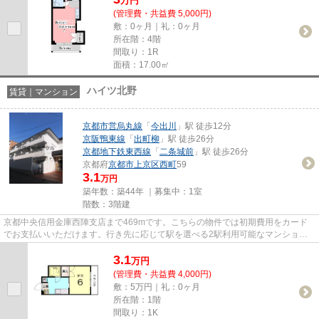
万
円
(管理費・共益費 5,000円)
敷：0ヶ月｜礼：0ヶ月
所在階：4階
間取り：1R
面積：17.00㎡
ハイツ北野
賃貸｜マンション
京都市営烏丸線
「
今出川
」駅 徒歩12分
京阪鴨東線
「
出町柳
」駅 徒歩26分
京都地下鉄東西線
「
二条城前
」駅 徒歩26分
京都府
京都市上京区
西町
59
3.1
万円
築年数：築44年 ｜募集中：
1室
階数：3階建
京都中央信用金庫西陣支店まで469mです。こちらの物件では初期費用をカード
でお支払いいただけます。行き先に応じて駅を選べる2駅利用可能なマンション
です。気になるイチオシ物件情報...
3.1
万
円
(管理費・共益費 4,000円)
敷：5万円｜礼：0ヶ月
所在階：1階
間取り：1K