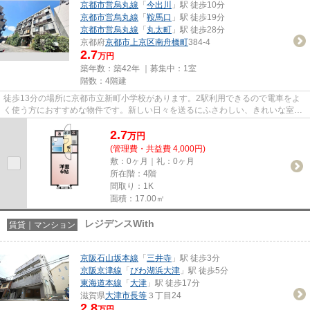
京都市営烏丸線
「
今出川
」駅 徒歩10分
京都市営烏丸線
「
鞍馬口
」駅 徒歩19分
京都市営烏丸線
「
丸太町
」駅 徒歩28分
京都府
京都市上京区
南舟橋町
384-4
2.7
万円
築年数：築42年 ｜募集中：
1室
階数：4階建
徒歩13分の場所に京都市立新町小学校があります。2駅利用できるので電車をよ
く使う方におすすめな物件です。新しい日々を送るにふさわしい、きれいな室内
です。当社イチオシの物件の「...
2.7
万
円
(管理費・共益費 4,000円)
敷：0ヶ月｜礼：0ヶ月
所在階：4階
間取り：1K
面積：17.00㎡
レジデンスWith
賃貸｜マンション
京阪石山坂本線
「
三井寺
」駅 徒歩3分
京阪京津線
「
びわ湖浜大津
」駅 徒歩5分
東海道本線
「
大津
」駅 徒歩17分
滋賀県
大津市
長等
３丁目24
2.8
万円