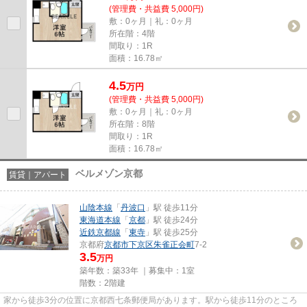
(管理費・共益費 5,000円)
敷：0ヶ月｜礼：0ヶ月
所在階：4階
間取り：1R
面積：16.78㎡
4.5
万
円
(管理費・共益費 5,000円)
敷：0ヶ月｜礼：0ヶ月
所在階：8階
間取り：1R
面積：16.78㎡
ベルメゾン京都
賃貸｜アパート
山陰本線
「
丹波口
」駅 徒歩11分
東海道本線
「
京都
」駅 徒歩24分
近鉄京都線
「
東寺
」駅 徒歩25分
京都府
京都市下京区
朱雀正会町
7-2
3.5
万円
築年数：築33年 ｜募集中：
1室
階数：2階建
家から徒歩3分の位置に京都西七条郵便局があります。駅から徒歩11分のところ