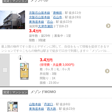
メゾンパル
賃貸｜マンション
京阪石山坂本線
「
唐橋前
」駅 徒歩11分
京阪石山坂本線
「
石山寺
」駅 徒歩19分
東海道本線
「
石山
」駅 徒歩22分
滋賀県
大津市
瀬田
２丁目8-23
3.4
万円
築年数：築29年 ｜募集中：
1室
階数：3階建
最上階の物件です☆造りとデザインに関して、自信をもって情報を提供できるマ
ンションです☆こちらの物件は駅まで徒歩で11分で到着します☆「メゾンパル」
のここがイチオシ☆ベアクルでは...
3.4
万
円
(管理費・共益費 3,000円)
敷：0ヶ月｜礼：0ヶ月
所在階：3階
間取り：1K
面積：23.00㎡
メゾンドMOMO
賃貸｜マンション
山陰本線
「
丹波口
」駅 徒歩9分
東海道本線
「
西大路
」駅 徒歩23分