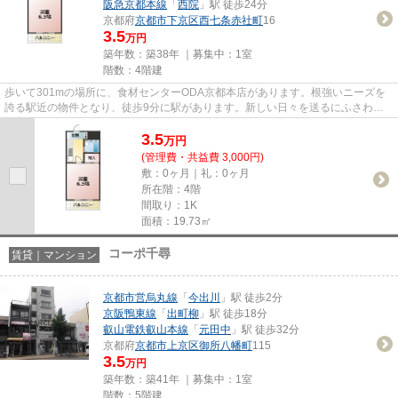
阪急京都本線
「
西院
」駅 徒歩24分
京都府
京都市下京区
西七条赤社町
16
3.5
万円
築年数：築38年 ｜募集中：
1室
階数：4階建
歩いて301mの場所に、食材センターODA京都本店があります。根強いニーズを
誇る駅近の物件となり、徒歩9分に駅があります。新しい日々を送るにふさわし
い、きれいな室内です。「メゾン...
3.5
万
円
(管理費・共益費 3,000円)
敷：0ヶ月｜礼：0ヶ月
所在階：4階
間取り：1K
面積：19.73㎡
コーポ千尋
賃貸｜マンション
京都市営烏丸線
「
今出川
」駅 徒歩2分
京阪鴨東線
「
出町柳
」駅 徒歩18分
叡山電鉄叡山本線
「
元田中
」駅 徒歩32分
京都府
京都市上京区
御所八幡町
115
3.5
万円
築年数：築41年 ｜募集中：
1室
階数：5階建