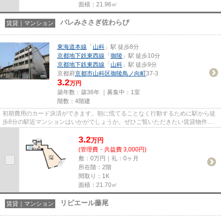
面積：21.96㎡
パレみささぎ佐わらび
賃貸｜マンション
東海道本線
「
山科
」駅 徒歩8分
京都地下鉄東西線
「
御陵
」駅 徒歩10分
京都地下鉄東西線
「
山科
」駅 徒歩9分
京都府
京都市山科区
御陵鳥ノ向町
37-3
3.2
万円
築年数：築36年 ｜募集中：
1室
階数：4階建
初期費用のカード決済ができます。朝に慌てることなく行動するために駅から徒
歩8分の駅近マンションはいかがでしょうか。ぜひご覧いただきたい賃貸物件で
す。「パレみささぎ佐わらび」...
3.2
万
円
(管理費・共益費 3,000円)
敷：0万円｜礼：0ヶ月
所在階：2階
間取り：1K
面積：21.70㎡
リビエール藤尾
賃貸｜マンション