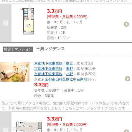
めることは視力回復にも繋がりますので健康的になれます♪こちらはマンションタ
イプになります♪気になるイ...
3.3
万
円
(管理費・共益費 4,000円)
敷：0ヶ月｜礼：1ヶ月
所在階：2階
間取り：1K
面積：19.38㎡
三興レジデンス
賃貸｜マンション
京都地下鉄東西線
「
椥辻
」駅 徒歩3分
京都地下鉄東西線
「
東野
」駅 徒歩11分
京都地下鉄東西線
「
小野
」駅 徒歩20分
京都府
京都市山科区
椥辻中在家町
21-23
3.3
万円
築年数：築39年 ｜募集中：
1室
階数：3階建
徒歩3分で駅にアクセス可能な、魅力的な駅近物件です！バス停徒歩3分以内なの
で、外出時の移動に時間を要しません！こちらはマンションタイプになります！
「三興レジデンス」の物件情...
3.3
万
円
(管理費・共益費 2,000円)
敷：0ヶ月｜礼：0ヶ月