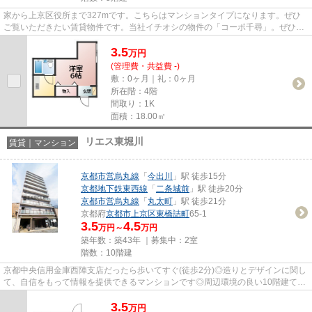
家から上京区役所まで327mです。こちらはマンションタイプになります。ぜひ
ご覧いただきたい賃貸物件です。当社イチオシの物件の「コーポ千尋」。ぜひ一
度ご覧ください。京都市上京区...
3.5
万
円
(管理費・共益費 -)
敷：0ヶ月｜礼：0ヶ月
所在階：4階
間取り：1K
面積：18.00㎡
リエス東堀川
賃貸｜マンション
京都市営烏丸線
「
今出川
」駅 徒歩15分
京都地下鉄東西線
「
二条城前
」駅 徒歩20分
京都市営烏丸線
「
丸太町
」駅 徒歩21分
京都府
京都市上京区
東橋詰町
65-1
3.5
4.5
万円～
万円
築年数：築43年 ｜募集中：
2室
階数：10階建
京都中央信用金庫西陣支店だったら歩いてすぐ(徒歩2分)◎造りとデザインに関し
て、自信をもって情報を提供できるマンションです◎周辺環境の良い10階建ての
建物です◎こだわりポイント満...
3.5
万
円