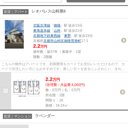
レオパレス山科第8
賃貸｜アパート
京阪京津線
「
御陵
」駅 徒歩13分
東海道本線
「
山科
」駅 徒歩21分
京都地下鉄東西線
「
東野
」駅 徒歩23分
京都府
京都市山科区
御陵荒巻町
17-1
2.2
万円
築年数：築37年 ｜募集中：
1室
階数：2階建
こちらの物件はアパートです。初期費用をカードでお支払いいただけるので、カ
ードで決済したい方にもおすすめです。新しい日々を送るにふさわしい、きれい
な室内です。新着情報：レオ...
2.2
万
円
(管理費・共益費 4,000円)
敷：0万円｜礼：0万円
所在階：1階
間取り：1K
面積：16.24㎡
ラベンダー
賃貸｜マンション