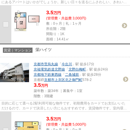
にあるアパートはいかがでしょうか。新しい日々を送るにふさわしい、きれいな
室内です。「ベルメゾン京都」...
3.5
万
円
(管理費・共益費 3,000円)
敷：0ヶ月｜礼：1ヶ月
所在階：2階
間取り：1K
面積：14.41㎡
栄ハイツ
賃貸｜マンション
京都市営烏丸線
「
今出川
」駅 徒歩17分
京福電気鉄道北野線
「
北野白梅町
」駅 徒歩24分
京都地下鉄東西線
「
二条城前
」駅 徒歩28分
京都府
京都市上京区
北之御門町
578-2
3.5
万円
築年数：築34年 ｜募集中：
1室
階数：3階建
目的に応じて選べる2駅利用可能な物件です。初期費用をカードでお支払いいた
だけるので、カードで決済したい方にもおすすめです。賃貸物件です。室内環境
も整っています。栄ハイツの詳...
3.5
万
円
(管理費・共益費 5,000円)
敷：0ヶ月｜礼：0ヶ月