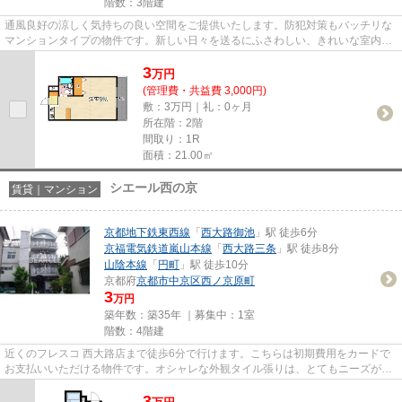
階数：3階建
通風良好の涼しく気持ちの良い空間をご提供いたします。防犯対策もバッチリな
マンションタイプの物件です。新しい日々を送るにふさわしい、きれいな室内で
す。気になるイチオシ物件情...
3
万
円
(管理費・共益費 3,000円)
敷：3万円｜礼：0ヶ月
所在階：2階
間取り：1R
面積：21.00㎡
シエール西の京
賃貸｜マンション
京都地下鉄東西線
「
西大路御池
」駅 徒歩6分
京福電気鉄道嵐山本線
「
西大路三条
」駅 徒歩8分
山陰本線
「
円町
」駅 徒歩10分
京都府
京都市中京区
西ノ京原町
3
万円
築年数：築35年 ｜募集中：
1室
階数：4階建
近くのフレスコ 西大路店まで徒歩6分で行けます。こちらは初期費用をカードで
お支払いいただける物件です。オシャレな外観タイル張りは、とてもニーズが高
い物件です。ぜひ一度見てい...
3