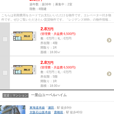
築年数：築38年 ｜募集中：
2室
階数：8階建
こちらは初期費用をカードでお支払いいただける物件です。エレベーター付き物
件です。ぜひご覧いただきたい賃貸物件です。「レジデンスWith」の物件情報を
お探しならお気軽にお問い合...
2.8
万
円
(管理費・共益費 6,500円)
敷：0万円｜礼：0万円
所在階：4階
間取り：1R
面積：18.00㎡
2.8
万
円
(管理費・共益費 6,500円)
敷：0万円｜礼：0万円
所在階：5階
間取り：1R
面積：18.00㎡
一里山ユーベルハイム
賃貸｜マンション
東海道本線
「
瀬田
」駅 徒歩9分
京阪石山坂本線
「
唐橋前
」駅 徒歩40分