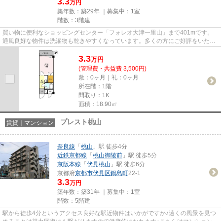
3.3
万円
築年数：築29年 ｜募集中：
1室
階数：3階建
買い物に便利なショッピングセンター「フォレオ大津一里山」まで401mです。
通風良好な物件は洗濯物も乾きやすくなっています。多くの方にご好評をいただ
いている、清潔感のある賃貸物...
3.3
万
円
(管理費・共益費 3,500円)
敷：0ヶ月｜礼：0ヶ月
所在階：1階
間取り：1K
面積：18.90㎡
プレスト桃山
賃貸｜マンション
奈良線
「
桃山
」駅 徒歩4分
近鉄京都線
「
桃山御陵前
」駅 徒歩5分
京阪本線
「
伏見桃山
」駅 徒歩6分
京都府
京都市伏見区
鍋島町
22-1
3.3
万円
築年数：築31年 ｜募集中：
1室
階数：5階建
駅から徒歩4分というアクセス良好な駅近物件はいかがですか♪遠くの風景を見つ