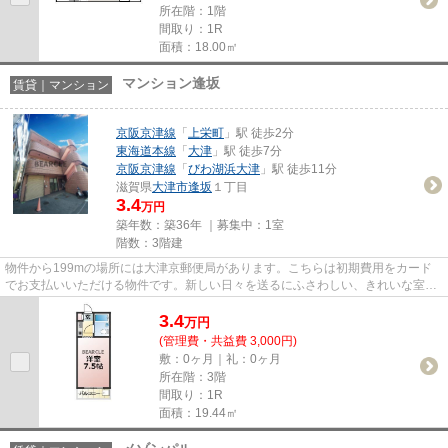
所在階：1階
間取り：1R
面積：18.00㎡
マンション逢坂
賃貸｜マンション
京阪京津線
「
上栄町
」駅 徒歩2分
東海道本線
「
大津
」駅 徒歩7分
京阪京津線
「
びわ湖浜大津
」駅 徒歩11分
滋賀県
大津市
逢坂
１丁目
3.4
万円
築年数：築36年 ｜募集中：
1室
階数：3階建
物件から199mの場所には大津京郵便局があります。こちらは初期費用をカード
でお支払いいただける物件です。新しい日々を送るにふさわしい、きれいな室内
です。「マンション逢坂」の物...
3.4
万
円
(管理費・共益費 3,000円)
敷：0ヶ月｜礼：0ヶ月
所在階：3階
間取り：1R
面積：19.44㎡