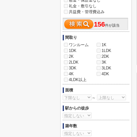
敷金・保証金なし
礼金・敷引なし
共益費・管理費込み
156
件が該当
間取り
ワンルーム
1K
1DK
1LDK
2K
2DK
2LDK
3K
3DK
3LDK
4K
4DK
4LDK以上
面積
～
駅からの徒歩
築年数