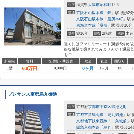
滋賀県
大津市
昭和町
12-4
住所
交通
京阪石山坂本線
「
錦
」駅 徒歩2分
京阪石山坂本線
「
膳所本町
」駅 
東海道本線
「
膳所
」駅 徒歩10分
築16年
2階建
木造
築年
階数
構造
近くにはファミリーマート(徒歩6分)
好な眺望で癒されてみませんか！通風良
をご...
所在階
賃料
管理費・共益費
敷金
礼金
間取り
6.9
万円
0ヶ月
1階
8,000円
1ヶ月
1K
2
プレサンス京都烏丸御池
京都府
京都市中京区
御池之町
住所
交通
京都市営烏丸線
「
烏丸御池
」駅 
京都地下鉄東西線
「
二条城前
」駅
阪急京都本線
「
烏丸
」駅 徒歩14