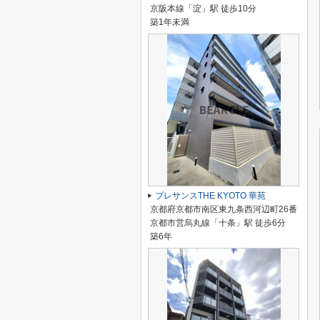
京阪本線「淀」駅 徒歩10分
築1年未満
プレサンスTHE KYOTO 華苑
京都府京都市南区東九条西河辺町26番
京都市営烏丸線「十条」駅 徒歩6分
築6年