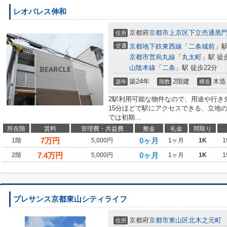
レオパレス伸和
京都府
京都市上京区
下立売通黒
住所
交通
京都地下鉄東西線
「
二条城前
」駅
京都市営烏丸線
「
丸太町
」駅 徒
山陰本線
「
二条
」駅 徒歩22分
築24年
2階建
木造
築年
階数
構造
2駅利用可能な物件なので、用途や行き
15分ほどで駅にアクセスできる、立地
では初期...
所在階
賃料
管理費・共益費
敷金
礼金
間取り
7
万円
0ヶ月
1階
5,000円
1ヶ月
1K
1
7.4
万円
0ヶ月
2階
5,000円
1ヶ月
1K
1
プレサンス京都東山シティライフ
京都府
京都市東山区
北木之元町
住所