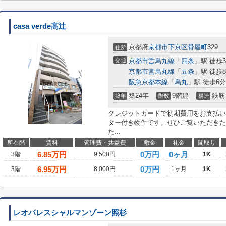
casa verde高辻
京都府
京都市下京区
骨屋町
329
住所
交通
京都市営烏丸線
「
四条
」駅 徒歩
京都市営烏丸線
「
五条
」駅 徒歩
阪急京都本線
「
烏丸
」駅 徒歩6分
築24年
9階建
鉄筋
築年
階数
構造
クレジットカードで初期費用をお支払い
ター付き物件です。ぜひご覧いただきた
た...
所在階
賃料
管理費・共益費
敷金
礼金
間取り
6.85
万円
0万円
0ヶ月
3階
9,500円
1K
6.95
万円
0万円
3階
8,000円
1ヶ月
1K
レオパレスシャルマンゾーン照杉