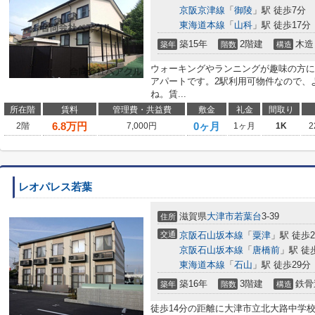
京阪京津線
「
御陵
」駅 徒歩7分
東海道本線
「
山科
」駅 徒歩17分
築15年
2階建
木造
築年
階数
構造
ウォーキングやランニングが趣味の方に
アパートです。2駅利用可物件なので、
ね。賃...
所在階
賃料
管理費・共益費
敷金
礼金
間取り
6.8
万円
0ヶ月
2階
7,000円
1ヶ月
1K
2
レオパレス若葉
滋賀県
大津市
若葉台
3-39
住所
交通
京阪石山坂本線
「
粟津
」駅 徒歩2
京阪石山坂本線
「
唐橋前
」駅 徒
東海道本線
「
石山
」駅 徒歩29分
築16年
3階建
鉄骨
築年
階数
構造
徒歩14分の距離に大津市立北大路中学