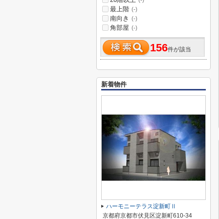
(-)
最上階
(-)
南向き
(-)
角部屋
(-)
156
件が該当
新着物件
ハーモニーテラス淀新町Ⅱ
京都府京都市伏見区淀新町610-34