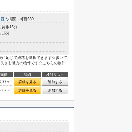
門西入
橋西二町目650
 徒歩15分
歩16分
先に応じて経路を選択できます☆歩いて
の良さも魅力の物件です☆こちらの物件
面積
詳細
検討リスト
9.87㎡
詳細を見る
追加する
9.87㎡
詳細を見る
追加する