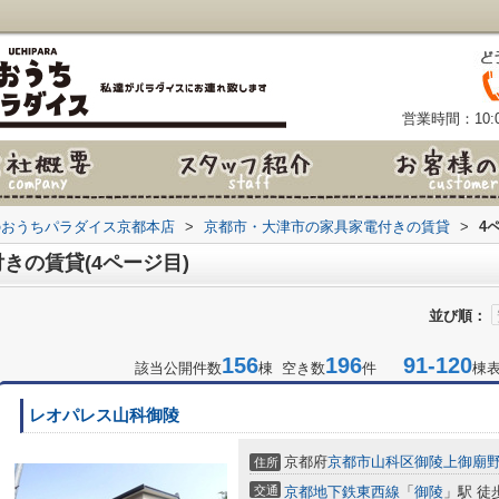
営業時間：10:0
のおうちパラダイス京都本店
>
京都市・大津市の家具家電付きの賃貸
>
4
きの賃貸(4ページ目)
並び順：
156
196
91-120
該当公開件数
棟 空き数
件
棟
レオパレス山科御陵
京都府
京都市山科区
御陵上御廟
住所
交通
京都地下鉄東西線
「
御陵
」駅 徒