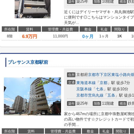
築25年
10階建
鉄
築年
階数
構造
近くにはデイリーヤマザキ・烏丸御池駅
に便利です◎こちらはマンションタイプ
天気が...
所在階
賃料
管理費・共益費
敷金
礼金
間取り
6.9
万円
0ヶ月
8階
11,000円
1ヶ月
1K
1
プレサンス京都駅前
京都府
京都市下京区
東塩小路向
住所
交通
東海道本線
「
京都
」駅 徒歩7分
京阪本線
「
七条
」駅 徒歩10分
京都市営烏丸線
「
五条
」駅 徒歩1
築25年
11階建
鉄
築年
階数
構造
家から467mの場所に京都中珠数屋町郵
の高い物件です☆クレジットカードで初
の手間...
所在階
賃料
管理費・共益費
敷金
礼金
間取り