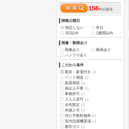
156
件が該当
情報公開日
指定しない
本日
3日以内
1週間以内
画像・動画あり
画像あり
動画あり
パノラマあり
こだわり条件
家具・家電付き
(-)
ペット相談
(-)
楽器相談
(-)
保証人不要
(-)
事務所可
(-)
２人入居可
(-)
女性限定
(-)
外国人可
(-)
仲介手数料無料
(-)
室内洗濯機置場
(-)
都市ガス
(-)