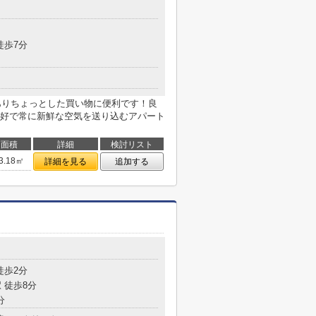
徒歩7分
がありちょっとした買い物に便利です！良
好で常に新鮮な空気を送り込むアパート
面積
詳細
検討リスト
3.18㎡
詳細を見る
追加する
徒歩2分
 徒歩8分
分