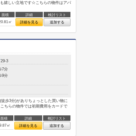
も嬉しい立地です☆こちらの物件はアパ
面積
詳細
検討リスト
20.81㎡
詳細を見る
追加する
町
29-3
歩7分
歩9分
(徒歩3分)がありちょっとした買い物に
♪こちらの物件では初期費用をカードで
面積
詳細
検討リスト
9.87㎡
詳細を見る
追加する