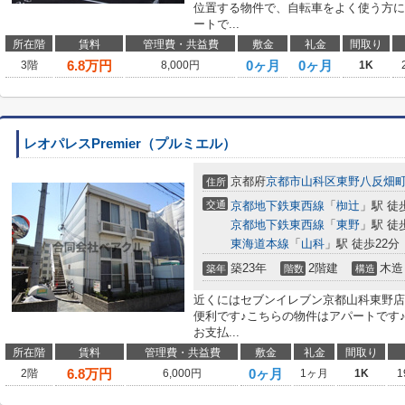
位置する物件で、自転車をよく使う方に
ートで...
所在階
賃料
管理費・共益費
敷金
礼金
間取り
6.8
万円
0ヶ月
0ヶ月
3階
8,000円
1K
レオパレスPremier（プルミエル）
京都府
京都市山科区
東野八反畑
住所
交通
京都地下鉄東西線
「
椥辻
」駅 徒
京都地下鉄東西線
「
東野
」駅 徒
東海道本線
「
山科
」駅 徒歩22分
築23年
2階建
木造
築年
階数
構造
近くにはセブンイレブン京都山科東野店
便利です♪こちらの物件はアパートです
お支払...
所在階
賃料
管理費・共益費
敷金
礼金
間取り
6.8
万円
0ヶ月
2階
6,000円
1ヶ月
1K
1