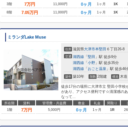
7
万円
0ヶ月
3階
11,000円
1ヶ月
1K
7.05
万円
0ヶ月
8階
11,000円
1ヶ月
1K
ミランダLake Muse
滋賀県
大津市
本堅田
６丁目26-8
住所
交通
湖西線
「
堅田
」駅 徒歩9分
湖西線
「
小野
」駅 徒歩35分
湖西線
「
おごと温泉
」駅 徒歩46
築10年
2階建
木造
築年
階数
構造
徒歩17分の場所に大津市立 堅田小学校
があり、アクセス便利です☆清潔感のあ
なって...
所在階
賃料
管理費・共益費
敷金
礼金
間取り
7
万円
0ヶ月
1階
5,000円
1ヶ月
1R
2