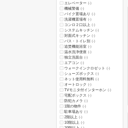
エレベーター
(-)
機械警備
(-)
バイク置場あり
(-)
洗濯機置場有
(-)
コンロ２口以上
(-)
システムキッチン
(-)
対面式キッチン
(-)
バス・トイレ別
(-)
追焚機能浴室
(-)
温水洗浄便座
(-)
独立洗面台
(-)
エアコン
(-)
ウォークインクロゼット
(-)
シューズボックス
(-)
ネット使用料無料
(-)
オートロック
(-)
TVモニタ付インターホン
(-)
宅配ボックス
(-)
防犯カメラ
(-)
1階の物件
(-)
駐車場あり
(-)
2階以上
(-)
10階以上
(-)
20階以上