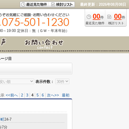
最終更新：2026年08月08日
00
00
件
件
最近見た物件
検討リスト
0～19:00
定休日：無（ＧＷ・年末年始）
ページ目
表示件数：
表示
<<前へ
2
3
4
5
6
次へ>>
最初
野町
24-7
歩7分