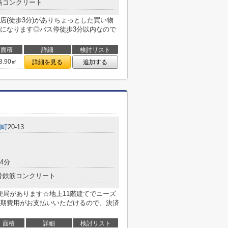
筋コンクリート
店(徒歩3分)がありちょっとした買い物
になります◎バス停徒歩3分以内なので
面積
詳細
検討リスト
8.90㎡
詳細を見る
追加する
畑町
20-13
4分
骨鉄筋コンクリート
便局があります☆地上11階建てでニーズ
期費用がお支払いいただけるので、決済
面積
詳細
検討リスト