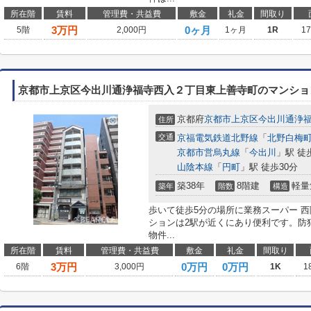
所在階
賃料
管理費・共益費
敷金
礼金
間取り
3
万円
0ヶ月
5階
2,000円
1ヶ月
1R
1
京都市上京区今出川通浄福寺西入２丁目東上善寺町のマンショ
京都府
京都市上京区
今出川通浄
住所
交通
京福電気鉄道北野線
「
北野白梅
京都市営烏丸線
「
今出川
」駅 徒
山陰本線
「
円町
」駅 徒歩30分
築38年
8階建
軽量
築年
階数
構造
歩いて徒歩5分の場所に業務スーパー 
ションは2駅が近くにあり便利です。防
物件...
所在階
賃料
管理費・共益費
敷金
礼金
間取り
3
万円
0万円
0万円
6階
3,000円
1K
1