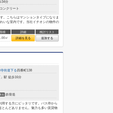
歩34分
コンクリート
す。こちらはマンションタイプになりま
れいな室内です。当社イチオシの物件の
面積
詳細
検討リスト
1.00㎡
詳細を見る
追加する
和寺街道下る
四番町138
町
」駅 徒歩16分
鉄骨造
構造
利用する方にピッタリです。バス停から
ほとんどありません。魅力も多い賃貸物