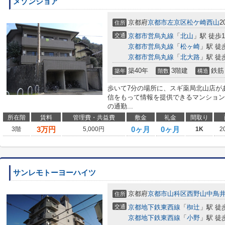
メゾンジョア
京都府
京都市左京区
松ケ崎西山
2
住所
交通
京都市営烏丸線
「
北山
」駅 徒歩1
京都市営烏丸線
「
松ヶ崎
」駅 徒
京都市営烏丸線
「
北大路
」駅 徒
築40年
3階建
鉄筋
築年
階数
構造
歩いて7分の場所に、スギ薬局北山店が
信をもって情報を提供できるマンション
の通勤...
所在階
賃料
管理費・共益費
敷金
礼金
間取り
3
万円
0ヶ月
0ヶ月
3階
5,000円
1K
2
サンレモトーヨーハイツ
京都府
京都市山科区
西野山中鳥
住所
交通
京都地下鉄東西線
「
椥辻
」駅 徒
京都地下鉄東西線
「
小野
」駅 徒