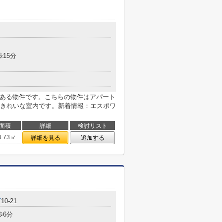
歩15分
にある物件です。こちらの物件はアパート
きれいな室内です。新着情報：エスポワ
面積
詳細
検討リスト
6.73㎡
詳細を見る
追加する
町
10-21
歩6分