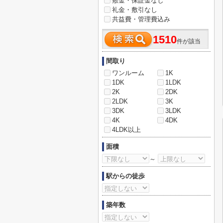
敷金・保証金なし
礼金・敷引なし
共益費・管理費込み
1510
件が該当
間取り
ワンルーム
1K
1DK
1LDK
2K
2DK
2LDK
3K
3DK
3LDK
4K
4DK
4LDK以上
面積
～
駅からの徒歩
築年数