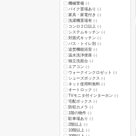
機械警備
(-)
バイク置場あり
(-)
家具・家電付き
(-)
洗濯機置場有
(-)
コンロ２口以上
(-)
システムキッチン
(-)
対面式キッチン
(-)
バス・トイレ別
(-)
追焚機能浴室
(-)
温水洗浄便座
(-)
独立洗面台
(-)
エアコン
(-)
ウォークインクロゼット
(-)
シューズボックス
(-)
ネット使用料無料
(-)
オートロック
(-)
TVモニタ付インターホン
(-)
宅配ボックス
(-)
防犯カメラ
(-)
1階の物件
(-)
駐車場あり
(-)
2階以上
(-)
10階以上
(-)
20階以上