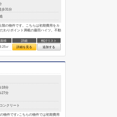
分
徒歩31分
造
上階の物件です。こちらは初期費用をカ
だわりポイント満載の藤田ハイツ。不動
面積
詳細
検討リスト
3.25㎡
詳細を見る
追加する
歩18分
歩27分
コンクリート
の物件です♪こちらの物件では初期費用