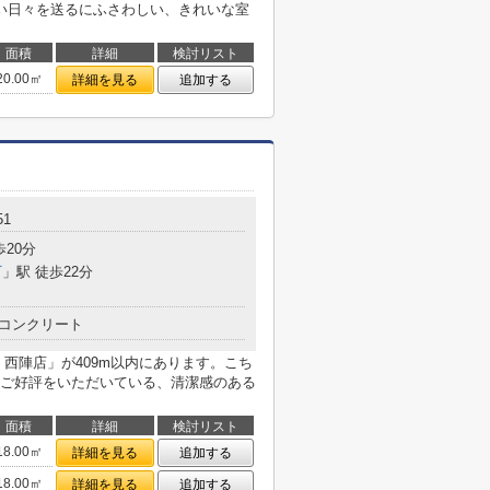
い日々を送るにふさわしい、きれいな室
面積
詳細
検討リスト
20.00㎡
詳細を見る
追加する
51
歩20分
町
」駅 徒歩22分
コンクリート
西陣店」が409m以内にあります。こち
ご好評をいただいている、清潔感のある
面積
詳細
検討リスト
18.00㎡
詳細を見る
追加する
18.00㎡
詳細を見る
追加する