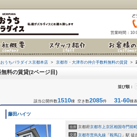
営業時間：10:0
のおうちパラダイス京都本店
>
京都市・大津市の仲介手数料無料の賃貸
>
無料の賃貸(2ページ目)
並び順：
1510
2085
31-60
該当公開件数
棟 空き数
件
棟
藤田ハイツ
京都府
京都市上京区
相国寺門前
住所
交通
京都市営烏丸線
「
鞍馬口
」駅 徒