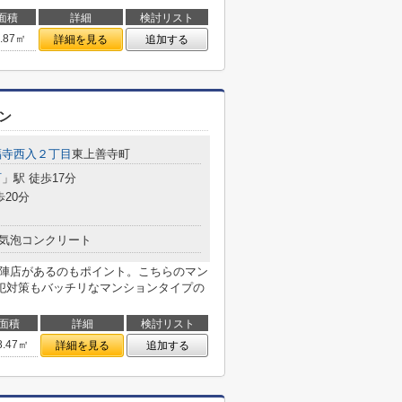
面積
詳細
検討リスト
7.87㎡
詳細を見る
追加する
ン
福寺西入２丁目
東上善寺町
町
」駅 徒歩17分
歩20分
気泡コンクリート
西陣店があるのもポイント。こちらのマン
犯対策もバッチリなマンションタイプの
面積
詳細
検討リスト
8.47㎡
詳細を見る
追加する