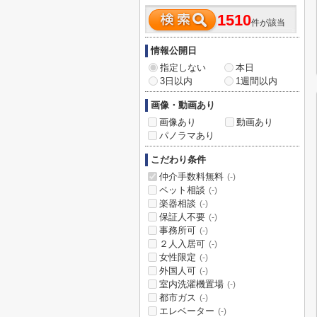
1510
件が該当
情報公開日
指定しない
本日
3日以内
1週間以内
画像・動画あり
画像あり
動画あり
パノラマあり
こだわり条件
仲介手数料無料
(-)
ペット相談
(-)
楽器相談
(-)
保証人不要
(-)
事務所可
(-)
２人入居可
(-)
女性限定
(-)
外国人可
(-)
室内洗濯機置場
(-)
都市ガス
(-)
エレベーター
(-)