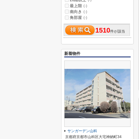
(-)
最上階
(-)
南向き
(-)
角部屋
(-)
1510
件が該当
新着物件
サンガーデン山科
京都府京都市山科区大宅神納町34