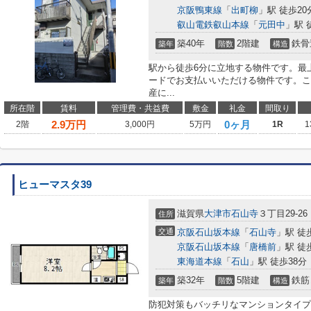
京阪鴨東線
「
出町柳
」駅 徒歩20
叡山電鉄叡山本線
「
元田中
」駅 
築40年
2階建
鉄骨
築年
階数
構造
駅から徒歩6分に立地する物件です。最
ードでお支払いいただける物件です。こ
産に...
所在階
賃料
管理費・共益費
敷金
礼金
間取り
2.9
万円
0ヶ月
2階
3,000円
5万円
1R
1
ヒューマスタ39
滋賀県
大津市
石山寺
３丁目29-26
住所
交通
京阪石山坂本線
「
石山寺
」駅 徒
京阪石山坂本線
「
唐橋前
」駅 徒
東海道本線
「
石山
」駅 徒歩38分
築32年
5階建
鉄筋
築年
階数
構造
防犯対策もバッチリなマンションタイプ