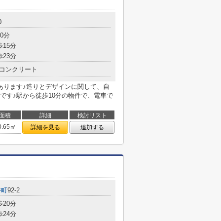
0
0分
歩15分
歩23分
コンクリート
あります♪造りとデザインに関して、自
です♪駅から徒歩10分の物件で、電車で
面積
詳細
検討リスト
0.65㎡
詳細を見る
追加する
井町
92-2
歩20分
歩24分