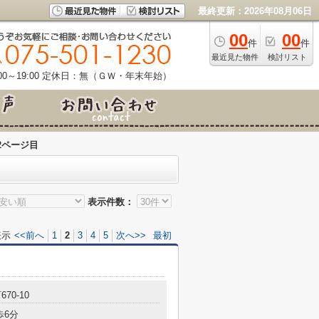
最終更新：2026年08月06日
00
00
件
件
最近見た物件
検討リスト
0～19:00
定休日：無（ＧＷ・年末年始）
2ページ目
表示件数：
表示
<<前へ
1
2
3
4
5
次へ>>
最初
町
670-10
歩6分