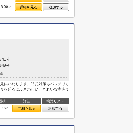
18.00㎡
詳細を見る
追加する
歩41分
歩49分
造
提供いたします。防犯対策もバッチリな
々を送るにふさわしい、きれいな室内で
面積
詳細
検討リスト
.00㎡
詳細を見る
追加する