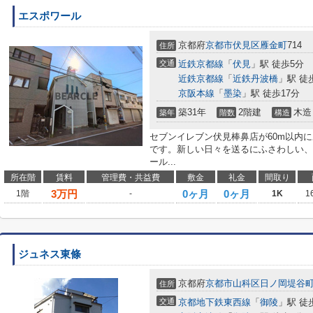
エスポワール
京都府
京都市伏見区
雁金町
714
住所
交通
近鉄京都線
「
伏見
」駅 徒歩5分
近鉄京都線
「
近鉄丹波橋
」駅 徒
京阪本線
「
墨染
」駅 徒歩17分
築31年
2階建
木造
築年
階数
構造
セブンイレブン伏見棒鼻店が60m以内
です。新しい日々を送るにふさわしい、
ール...
所在階
賃料
管理費・共益費
敷金
礼金
間取り
3
万円
0ヶ月
0ヶ月
1階
-
1K
1
ジュネス東條
京都府
京都市山科区
日ノ岡堤谷
住所
交通
京都地下鉄東西線
「
御陵
」駅 徒