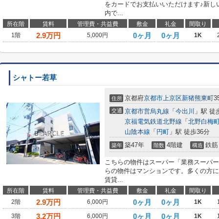
をカードでお支払いいただけます♪新し
内で...
所在階
賃料
管理費・共益費
敷金
礼金
間取り
2.9
万円
0ヶ月
0ヶ月
1階
5,000円
1K
シャトー若草
京都府
京都市上京区
新猪熊東町
3
住所
交通
京都市営烏丸線
「
今出川
」駅 徒
京福電気鉄道北野線
「
北野白梅
山陰本線
「
円町
」駅 徒歩36分
築47年
4階建
鉄筋
築年
階数
構造
こちらの物件はスーパー「業務スーパー 
らの物件はマンションです。多くの方に
賃貸...
所在階
賃料
管理費・共益費
敷金
礼金
間取り
2.9
万円
0ヶ月
0ヶ月
2階
6,000円
1K
3.2
万円
0ヶ月
0ヶ月
3階
6,000円
1K