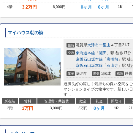
3.2
万円
0ヶ月
0ヶ月
4階
6,000円
1K
マイハウス朝の詩
滋賀県
大津市
一里山
４丁目21-7
住所
交通
東海道本線
「
瀬田
」駅 徒歩17分
京阪石山坂本線
「
唐橋前
」駅 徒
京阪石山坂本線
「
石山寺
」駅 徒
築34年
3階建
鉄骨
築年
階数
構造
通風良好の涼しく気持ちの良い空間をご
マンションタイプの物件です。新しい日
す...
所在階
賃料
管理費・共益費
敷金
礼金
間取り
3
万円
0ヶ月
2階
3,000円
3万円
1R
21