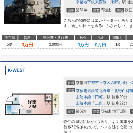
京都地下鉄東西線
「
東野
」駅 徒
築51年
5階建
鉄筋
築年
階数
構造
こちらの物件にはエレベーターがありま
す。新しい日々を送るにふさわしい、き
「...
所在階
賃料
管理費・共益費
敷金
礼金
間取り
3
万円
0万円
0万円
5階
3,000円
1K
2
K-WEST
京都府
京都市上京区
六軒町通仁
住所
交通
京福電気鉄道北野線
「
北野白梅
山陰本線
「
円町
」駅 徒歩20分
山陰本線
「
二条
」駅 徒歩22分
築32年
5階建 地下1階
築年
階数
物件の周辺に駅が2つあり、よく電車を
徒歩3分以内なので、バスを逃す心配は
件は...