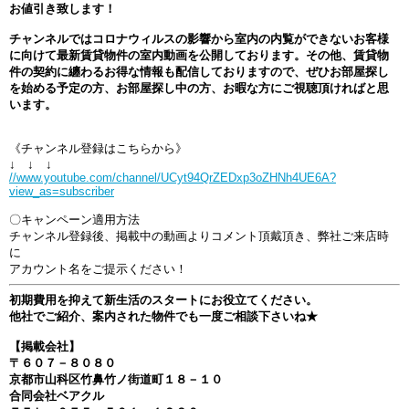
お値引き致します！
チャンネルではコロナウィルスの影響から室内の内覧ができないお客様
に向けて最新賃貸物件の室内動画を公開しております。その他、賃貸物
件の契約に纏わるお得な情報も配信しておりますので、ぜひお部屋探し
を始める予定の方、お部屋探し中の方、お暇な方にご視聴頂ければと思
います。
《チャンネル登録はこちらから》
↓ ↓ ↓
//www.youtube.com/channel/UCyt94QrZEDxp3oZHNh4UE6A?
view_as=subscriber
〇キャンペーン適用方法
チャンネル登録後、掲載中の動画よりコメント頂戴頂き、弊社ご来店時
に
アカウント名をご提示ください！
初期費用を抑えて新生活のスタートにお役立てください。
他社でご紹介、案内された物件でも一度ご相談下さいね★
【掲載会社】
〒６０７－８０８０
京都市山科区竹鼻竹ノ街道町１８－１０
合同会社ベアクル