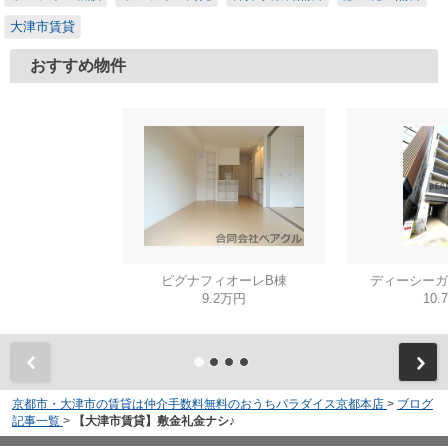
大津市賃貸
おすすめ物件
ピグナフィオーレB棟
ディーシーガ
9.2万円
10.
京都市・大津市の賃貸は仲介手数料無料のおうちパラダイス京都本店
>
ブログ
記事一覧
>
【大津市賃貸】敷金礼金ナシ♪