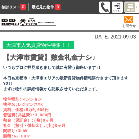
0
0
検討リスト
最近見た物件
お問合せ
DATE: 2021-09-03
大津市人気賃貸物件特集！！
【大津市賃貸】敷金礼金ナシ♪
いつもブログ拝見頂きまして誠に有難う御座います!!
本日も京都市・大津市エリアの最新賃貸物件情報添付させて頂きます
YO!!
まずは物件の詳細情報から記載させていただきます。
物件種別:マンション
物件名:レジデンスYK
賃料、価格:5万5,000円
管理費(共益費):3,000円
敷金（保証金）:(敷)0ヶ月
礼金（敷引・償却金）:(礼)0ヶ月
間取り:3LDK
面積:62.08㎡