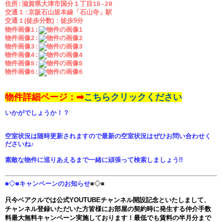
住所:滋賀県大津市国分１丁目15-28
交通１:京阪石山坂本線「石山寺」駅
交通１(徒歩分数)：
徒歩9分
物件画像1:
物件画像2:
物件画像3:
物件画像4:
物件画像5:
物件画像6:
物件詳細ページ：➡
こちらクリックください
いかがでしょうか！？
空室状況は随時更新されますので最新の空室状況はぜひお問い合わせく
ださいね♪
素敵な物件に巡りあえるまで一緒に頑張って検索しましょう!!
■◇■キャンペーンのお知らせ
■◇■
只今ベアクルでは公式YOUTUBEチャンネル開設記念といたしまして、
チャンネル登録いただいた方皆様にお部屋の契約時に発生する仲介手数
料最大無料キャンペーン実施しております！最低でも賃料の半月分まで