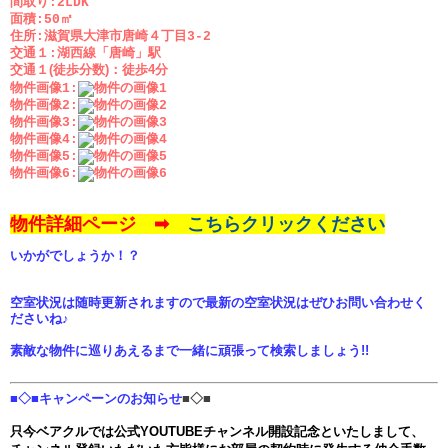
間取り:2LDK
面積:50㎡
住所:滋賀県大津市唐崎４丁目3-2
交通１:湖西線「唐崎」駅
交通１(徒歩分数)：
徒歩4分
物件画像1:
物件画像2:
物件画像3:
物件画像4:
物件画像5:
物件画像6:
物件詳細ページ ➡
こちらクリックください
いかがでしょうか！？
空室状況は随時更新されますので最新の空室状況はぜひお問い合わせく
ださいね♪
素敵な物件に巡りあえるまで一緒に頑張って検索しましょう!!
■◇■キャンペーンのお知らせ
■◇■
只今ベアクルでは公式YOUTUBEチャンネル開設記念といたしまして、