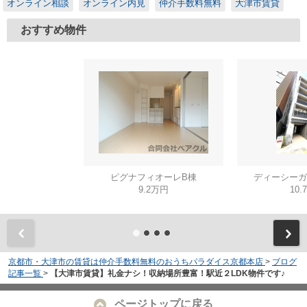
オンライン相談
オンライン内見
仲介手数料無料
大津市賃貸
おすすめ物件
ピグナフィオーレB棟
ディーシーガ
9.2万円
10.
京都市・大津市の賃貸は仲介手数料無料のおうちパラダイス京都本店
>
ブログ
記事一覧
>
【大津市賃貸】礼金ナシ！収納場所豊富！駅近２LDK物件です♪
ページトップに戻る