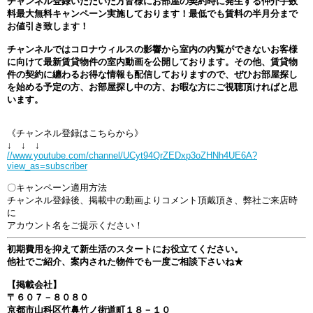
チャンネル登録いただいた方皆様にお部屋の契約時に発生する仲介手数
料最大無料キャンペーン実施しております！最低でも賃料の半月分まで
お値引き致します！
チャンネルではコロナウィルスの影響から室内の内覧ができないお客様
に向けて最新賃貸物件の室内動画を公開しております。その他、賃貸物
件の契約に纏わるお得な情報も配信しておりますので、ぜひお部屋探し
を始める予定の方、お部屋探し中の方、お暇な方にご視聴頂ければと思
います。
《チャンネル登録はこちらから》
↓ ↓ ↓
//www.youtube.com/channel/UCyt94QrZEDxp3oZHNh4UE6A?
view_as=subscriber
〇キャンペーン適用方法
チャンネル登録後、掲載中の動画よりコメント頂戴頂き、弊社ご来店時
に
アカウント名をご提示ください！
初期費用を抑えて新生活のスタートにお役立てください。
他社でご紹介、案内された物件でも一度ご相談下さいね★
【掲載会社】
〒６０７－８０８０
京都市山科区竹鼻竹ノ街道町１８－１０