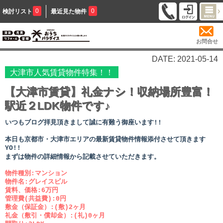
0
0
検討リスト
最近見た物件
お問合せ
DATE: 2021-05-14
大津市人気賃貸物件特集！！
【大津市賃貸】礼金ナシ！収納場所豊富！
駅近２LDK物件です♪
いつもブログ拝見頂きまして誠に有難う御座います!!
本日も京都市・大津市エリアの最新賃貸物件情報添付させて頂きます
YO!!
まずは物件の詳細情報から記載させていただきます。
物件種別:マンション
物件名:グレイスビル
賃料、価格:6万円
管理費(共益費):0円
敷金（保証金）:(敷)2ヶ月
礼金（敷引・償却金）:(礼)0ヶ月