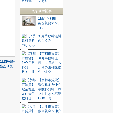
ンあり...
おすすめ記事
1日から利用可
能な賃貸マンシ
ョン
仲介手数料無料
のしくみ
【京都市賃貸】
仲介手数料無
LDK物件
料！！収納しっ
当たり良
かりの山科区物
件です☆
【京都市賃貸】
敷金礼金＆仲介
手数料無料、ロ
フト付き＆宅配
BOX、モ...
【大津市賃貸】
敷金礼金＆仲介