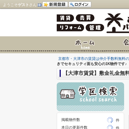
ようこそ
ゲスト
さん
京都市・大津市の賃貸は仲介手数料無料
きでセキュリティ面も安心の1K物件です♪
【大津市賃貸】敷金礼金無料
掲載物件数
件
本日の更新件数
件