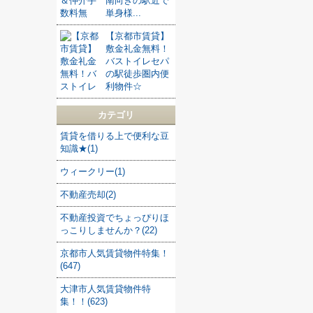
南向きの駅近で
単身様...
【京都市賃貸】
敷金礼金無料！
バストイレセパ
の駅徒歩圏内便
利物件☆
カテゴリ
賃貸を借りる上で便利な豆
知識★(1)
ウィークリー(1)
不動産売却(2)
不動産投資でちょっぴりほ
っこりしませんか？(22)
京都市人気賃貸物件特集！
(647)
大津市人気賃貸物件特
集！！(623)