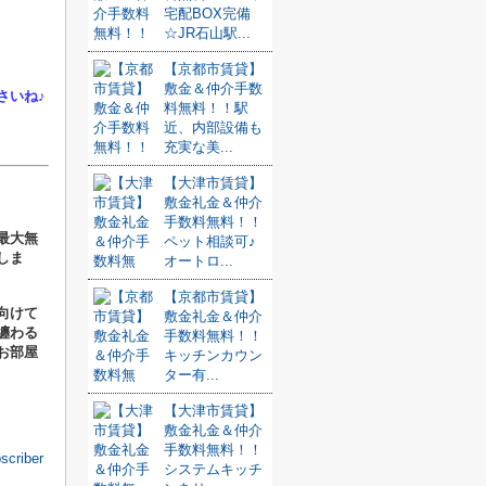
宅配BOX完備
☆JR石山駅...
【京都市賃貸】
敷金＆仲介手数
さいね♪
料無料！！駅
近、内部設備も
充実な美...
【大津市賃貸】
敷金礼金＆仲介
手数料無料！！
最大無
ペット相談可♪
しま
オートロ...
【京都市賃貸】
向けて
敷金礼金＆仲介
纏わる
手数料無料！！
お部屋
キッチンカウン
ター有...
【大津市賃貸】
敷金礼金＆仲介
手数料無料！！
criber
システムキッチ