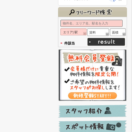
エリア| 駅
賃料
面積
-
件該当