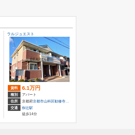
ラルジュエスト
6.1万円
賃料
種別
アパート
68
住所
京都府
京都市山科区
勧修寺西栗栖野町
44-10
交通
椥辻駅
徒歩14分