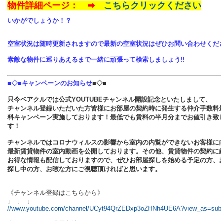
物件詳細ページ： ➡
こちらクリック
ください
いかがでしょうか！？
空室状況は随時更新されますので最新の空室状況はぜひお問い合わせくだ
素敵な物件に巡りあえるまで一緒に頑張って検索しましょう!!
■◇■キャンペーンのお知らせ
■◇■
只今ベアクルでは公式YOUTUBEチャンネル開設記念といたしまして、
チャンネル登録いただいた方皆様にお部屋の契約時に発生する仲介手数料
料キャンペーン実施しております！最低でも賃料の半月分までお値引き致
す！
チャンネルではコロナウィルスの影響から室内の内覧ができないお客様に
最新賃貸物件の室内動画を公開しております。その他、賃貸物件の契約に
お得な情報も配信しておりますので、ぜひお部屋探しを始める予定の方、
探し中の方、お暇な方にご視聴頂ければと思います。
《チャンネル登録はこちらから》
↓ ↓ ↓
//www.youtube.com/channel/UCyt94QrZEDxp3oZHNh4UE6A?view_as=subs