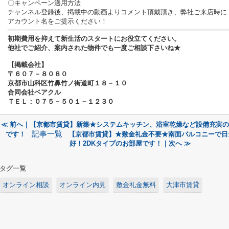
〇キャンペーン適用方法
チャンネル登録後、掲載中の動画よりコメント頂戴頂き、弊社ご来店時に
アカウント名をご提示ください！
初期費用を抑えて新生活のスタートにお役立てください。
他社でご紹介、案内された物件でも一度ご相談下さいね★
【掲載会社】
〒６０７－８０８０
京都市山科区竹鼻竹ノ街道町１８－１０
合同会社ベアクル
ＴＥＬ：０７５－５０１－１２３０
≪ 前へ｜【京都市賃貸】新築★システムキッチン、浴室乾燥など設備充実の1
記事一覧
です！
【京都市賃貸】★敷金礼金不要★南面バルコニーで日
好！2DKタイプのお部屋です！｜次へ ≫
タグ一覧
オンライン相談
オンライン内見
敷金礼金無料
大津市賃貸