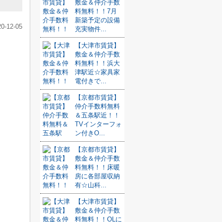
敷金＆仲介手数
料無料！！7月
新築予定の設備
20-12-05
充実物件...
【大津市賃貸】
敷金＆仲介手数
料無料！！浜大
津駅近☆家具家
電付きで...
【京都市賃貸】
仲介手数料無料
＆五条駅近！！
TVインターフォ
ン付きO...
【京都市賃貸】
敷金＆仲介手数
料無料！！床暖
房に各部屋収納
有☆山科...
【大津市賃貸】
敷金＆仲介手数
料無料！！OLに