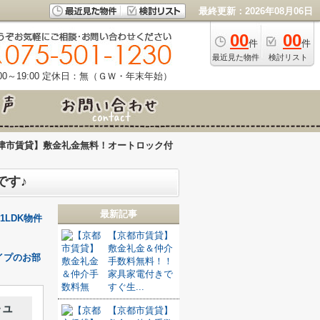
最終更新：2026年08月06日
00
00
件
件
最近見た物件
検討リスト
0～19:00
定休日：無（ＧＷ・年末年始）
津市賃貸】敷金礼金無料！オートロック付
です♪
最新記事
LDK物件
【京都市賃貸】
敷金礼金＆仲介
イプのお部
手数料無料！！
家具家電付きで
すぐ生...
キュ
【京都市賃貸】