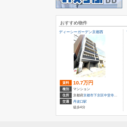
おすすめ物件
ディーシーガーデン京都西
10.7万円
賃料
種別
マンション
住所
京都府
京都市下京区
中堂寺壬生川町
交通
丹波口駅
徒歩4分