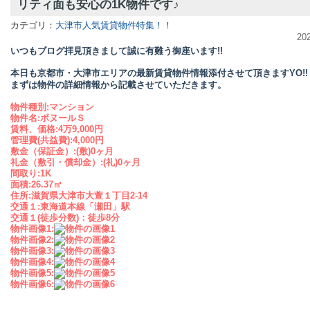
リティ面も安心の1K物件です♪
カテゴリ：
大津市人気賃貸物件特集！！
20
いつもブログ拝見頂きまして誠に有難う御座います!!
本日も京都市・大津市エリアの最新賃貸物件情報添付させて頂きますYO!!
まずは物件の詳細情報から記載させていただきます。
物件種別:マンション
物件名:ボヌールＳ
賃料、価格:4万9,000円
管理費(共益費):4,000円
敷金（保証金）:(敷)0ヶ月
礼金（敷引・償却金）:(礼)0ヶ月
間取り:1K
面積:26.37㎡
住所:滋賀県大津市大萱１丁目2-14
交通１:東海道本線「瀬田」駅
交通１(徒歩分数)：
徒歩8分
物件画像1:
物件画像2:
物件画像3:
物件画像4:
物件画像5:
物件画像6: