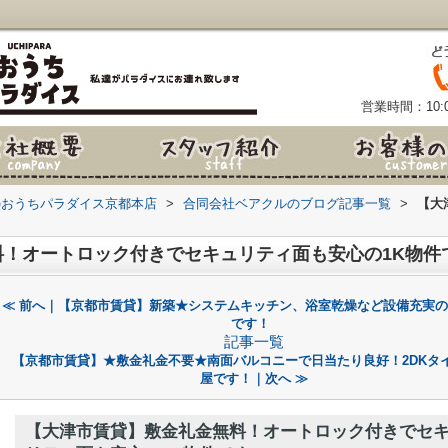
営業時間：10:0
のおうちパラダイス京都本店
>
合同会社ベアクルのブログ記事一覧
>
【大
！オートロック付きでセキュリティ面も安心の1K物件
≪ 前へ｜【京都市賃貸】新築★システムキッチン、浴室乾燥など設備充実の1
です！
記事一覧
【京都市賃貸】★敷金礼金不要★南面バルコニーで日当たり良好！2DKタ
屋です！｜次へ ≫
【大津市賃貸】敷金礼金無料！オートロック付きでセ