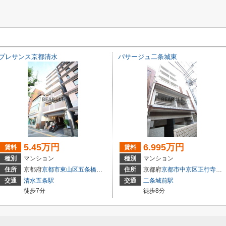
プレサンス京都清水
パサージュ二条城東
5.45万円
6.995万円
賃料
賃料
種別
マンション
種別
マンション
22-2
住所
京都府
京都市東山区
五条橋東４丁目
４１７－３
住所
京都府
京都市中京区
正行寺町
6
交通
清水五条駅
交通
二条城前駅
徒歩7分
徒歩8分