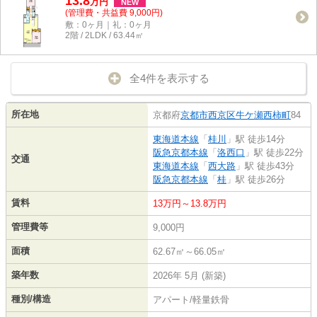
13.8
万
円
NEW
(管理費・共益費 9,000円)
敷：0ヶ月｜礼：0ヶ月
2階 / 2LDK / 63.44㎡
全4件を表示する
所在地
京都府
京都市西京区
牛ケ瀬西柿町
84
東海道本線
「
桂川
」駅 徒歩14分
阪急京都本線
「
洛西口
」駅 徒歩22分
交通
東海道本線
「
西大路
」駅 徒歩43分
阪急京都本線
「
桂
」駅 徒歩26分
賃料
13万円～13.8万円
管理費等
9,000円
面積
62.67㎡～66.05㎡
築年数
2026年 5月 (新築)
種別/構造
アパート/軽量鉄骨