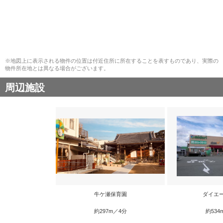
※地図上に表示される物件の位置は付近住所に所在することを表すものであり、実際の
物件所在地とは異なる場合がございます。
周辺施設
牛ケ瀬保育園
ダイエ
約297m／4分
約534