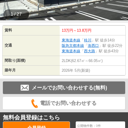
1 / 27
賃料
13万円～13.8万円
東海道本線
「
桂川
」駅 徒歩14分
交通
阪急京都本線
「
洛西口
」駅 徒歩22分
東海道本線
「
西大路
」駅 徒歩43分
間取り(面積)
2LDK(62.67㎡～66.05㎡)
築年月
2026年 5月(新築)
メールでお問い合わせする(無料)
電話でお問い合わせする
無料会員登録はこちら
公開物件数：
0
件
会員登録