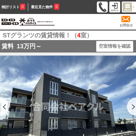
0
0
検討リスト
最近見た物件
お問合せ
STグランツの賃貸情報！（
4
室）
賃料
13
万円～
空室情報を確認