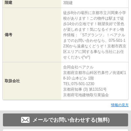
階建
3階建
徒歩8分の場所に京都市立川岡東小学
校があります！この物件は駅まで徒
歩14分の立地です！眺望良好で景色
が楽しめます！気になるイチオシ物
備考
件情報：「STグランツ」！ベアクル
までのお問い合わせなら、075-501-1
230から遠慮なくどうぞ！京都市西京
区エリアに関する事なら当社にお任
せください(^o^)
合同会社ベアクル
京都府京都市山科区竹鼻竹ノ街道町1
8-10 山本ビル 1階
取扱会社
TEL:075-501-1230
京都府知事 (3) 第13151号
京都府宅地建物取引業協会
情報の見方
メールでお問い合わせする(無料)