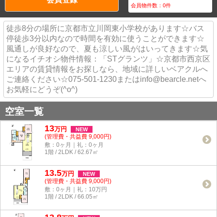
会員物件数：
0
件
徒歩8分の場所に京都市立川岡東小学校があります☆バス
停徒歩3分以内なので時間を有効に使うことができます☆
風通しが良好なので、夏も涼しい風がはいってきます☆気
になるイチオシ物件情報：「STグランツ」☆京都市西京区
エリアの賃貸情報をお探しなら、地域に詳しいベアクルへ
ご連絡ください☆075-501-1230またはinfo@bearcle.netへ
お気軽にどうぞ(^o^)
空室一覧
13
万
円
NEW
(管理費・共益費 9,000円)
敷：0ヶ月｜礼：0ヶ月
1階 / 2LDK / 62.67㎡
13.5
万
円
NEW
(管理費・共益費 9,000円)
敷：0ヶ月｜礼：10万円
1階 / 2LDK / 66.05㎡