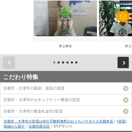
井上伸太
井上
前
こだわり特集
京都市・大津市の新築・築浅の賃貸
京都市・大津市のセキュリティー重視の賃貸
京都市・大津市の敷金礼金0の賃貸
京都市・大津市の賃貸は仲介手数料無料のおうちパラダイス京都本店
>
(賃貸)
地域から探す
>
京都市西京区
>
STグランツ