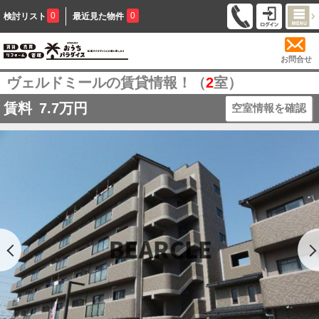
0
0
検討リスト
最近見た物件
お問合せ
ヴェルドミールの賃貸情報！（
2
室）
賃料
7.7
万円
空室情報を確認