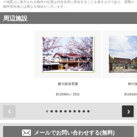
※地図上に表示される物件の位置は付近住所に所在することを表すものであり、実際の
物件所在地とは異なる場合がございます。
周辺施設
横大路保育園
神川
約1936m／25分
約1816
前
メールでお問い合わせする(無料)