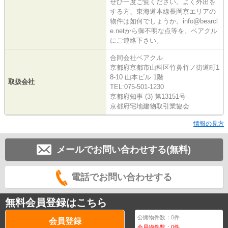
ぜひ一度ご覧ください。よく外出を
する方、東海道本線長岡京エリアの
物件は如何でしょうか。info@bearcl
e.netから御不明な点等を、ベアクル
にご連絡下さい。
合同会社ベアクル
京都府京都市山科区竹鼻竹ノ街道町1
8-10 山本ビル 1階
取扱会社
TEL:075-501-1230
京都府知事 (3) 第13151号
京都府宅地建物取引業協会
情報の見方
メールでお問い合わせする(無料)
電話でお問い合わせする
無料会員登録はこちら
公開物件数：
0
件
会員登録
会員物件数：
0
件