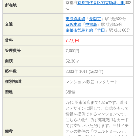
京都府
京都市伏見区
羽束師菱川町
302
所在地
-1
東海道本線
「
長岡京
」駅 徒歩32分
交通
京阪本線
「
中書島
」駅 徒歩52分
京都市営烏丸線
「
竹田
」駅 徒歩66分
賃料
7.7万円
管理費等
7,000円
面積
52.30㎡
築年数
2003年 10月 (築22年)
種別/構造
マンション/鉄筋コンクリート
階建
6階建
万代 羽束師店まで482mです。造り
とデザインに関して、自信をもって
情報を提供できるマンションです。
こちらの物件では初期費用をカード
でお支払いいただけます。当社イチ
備考
オシの物件の「ヴェルドミール」。